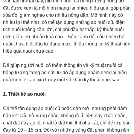
Vài năm trở lại đây, mô hình nuôi cá bống tượng trong ao
đất được xem là mô hình mang lại nhiều hiệu quả, góp phần
xóa đói giảm nghèo cho nhiều nông dân. Mô hình này có
nhiều lợi thế như: có thể tận dụng những ao nuôi cũ, diện
tích nuôi không cần lớn, chi phí đầu tư thấp, kỷ thuật nuôi
đơn giản, lợi nhuận khá cao…Bên cạnh đó, còn nhiều hộ
nuôi chưa biết đầu tư đúng mức, thiếu thông tin kỹ thuật nên
hiệu quả nuôi chưa cao.
Để giúp người nuôi có thêm thông tin về kỹ thuật nuôi cá
bống tượng trong ao đất, từ đó áp dụng nhằm đem lại hiệu
quả kinh tế cao, xin lưu ý một số khâu kỹ thuật như sau:
1. Thiết kế ao nuôi:
Có thể tận dụng ao nuôi cũ hoặc đào mới nhưng phải đảm
bảo kết cấu bờ vững chắc, không rò rỉ, nền đáy chắc chắn,
chất đất đáy ao tốt nhất là đất thịt, thịt pha cát, chỉ để lớp bùn
đáy từ 10 – 15 cm. Đối với những vùng đất phèn không nên