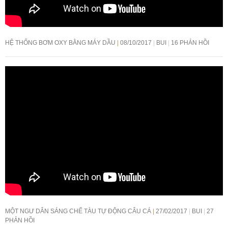
HỆ THỐNG BƠM OXY BẰNG MÁY DẦU
08/10/2017
BUI
16 PHẢN HỒI
MỘT NGƯ DÂN SÁNG CHẾ TÀU TỰ ĐỘNG CÂU CÁ
27/02/2017
BUI
27
PHẢN HỒI