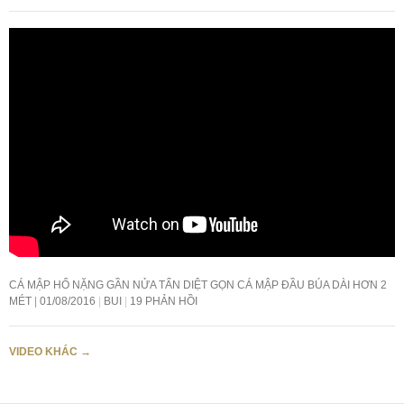
CÁ MẬP HỔ NẶNG GẦN NỬA TẤN DIỆT GỌN CÁ MẬP ĐẦU BÚA DÀI HƠN 2
MÉT
01/08/2016
BUI
19 PHẢN HỒI
VIDEO KHÁC
→