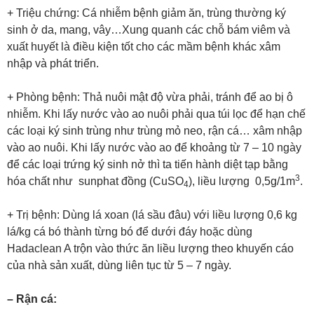
+ Triệu chứng: Cá nhiễm bệnh giảm ăn, trùng thường ký
sinh ở da, mang, vây…Xung quanh các chỗ bám viêm và
xuất huyết là điều kiện tốt cho các mầm bệnh khác xâm
nhập và phát triển.
+ Phòng bệnh: Thả nuôi mật độ vừa phải, tránh để ao bị ô
nhiễm. Khi lấy nước vào ao nuôi phải qua túi lọc để hạn chế
các loại ký sinh trùng như trùng mỏ neo, rận cá… xâm nhập
vào ao nuôi. Khi lấy nước vào ao để khoảng từ 7 – 10 ngày
để các loại trứng ký sinh nở thì ta tiến hành diệt tạp bằng
3
hóa chất như sunphat đồng (CuSO
), liều lượng 0,5g/1m
.
4
+ Trị bệnh: Dùng lá xoan (lá sầu đâu) với liều lượng 0,6 kg
lá/kg cá bó thành từng bó để dưới đáy hoặc dùng
Hadaclean A trộn vào thức ăn liều lượng theo khuyến cáo
của nhà sản xuất, dùng liên tục từ 5 – 7 ngày.
– Rận cá: