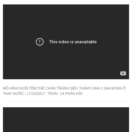
MÔ HÌNH NUÔI TÔM THẺ CHÂN TRẮNG SIÊU THÂM CANH 2 GIAI ĐOẠN ÍT
THAY NƯỚC
17/10/2017
TRAN
14 PHẢN HỒI