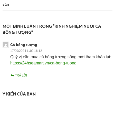
sản
MỘT BÌNH LUẬN TRONG “KINH NGHIỆM NUÔI CÁ
BỐNG TƯỢNG”
Cá bống tượng
17/09/2024 LÚC 16:12
Quý vị cần mua cá bống tượng sống mời tham khảo tại:
https://24hseamart.vn/ca-bong-tuong
TRẢ LỜI
Ý KIẾN CỦA BẠN