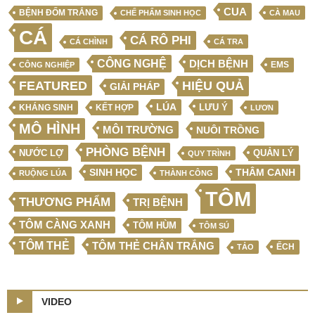
CUA
BỆNH ĐỐM TRẮNG
CHẾ PHẨM SINH HỌC
CÀ MAU
CÁ
CÁ RÔ PHI
CÁ CHÌNH
CÁ TRA
CÔNG NGHỆ
DỊCH BỆNH
EMS
CÔNG NGHIỆP
FEATURED
HIỆU QUẢ
GIẢI PHÁP
LÚA
LƯU Ý
KẾT HỢP
KHÁNG SINH
LƯƠN
MÔ HÌNH
MÔI TRƯỜNG
NUÔI TRỒNG
PHÒNG BỆNH
NƯỚC LỢ
QUẢN LÝ
QUY TRÌNH
SINH HỌC
THÂM CANH
RUỘNG LÚA
THÀNH CÔNG
TÔM
THƯƠNG PHẨM
TRỊ BỆNH
TÔM CÀNG XANH
TÔM HÙM
TÔM SÚ
TÔM THẺ
TÔM THẺ CHÂN TRẮNG
ẾCH
TẢO
VIDEO