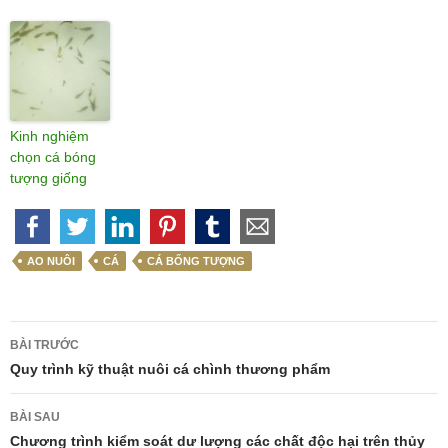
Kinh nghiệm
chọn cá bóng
tượng giống
AO NUÔI
CÁ
CÁ BỐNG TƯỢNG
Điều
BÀI TRƯỚC
hướng
Quy trình kỹ thuật nuôi cá chình thương phẩm
bài
BÀI SAU
viết
Chương trình kiểm soát dư lượng các chất độc hại trên thủy