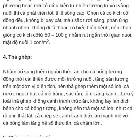
phương hoặc nơi có điều kiện tự nhiên tương tự với vùng
nuôi thì cá phát triển tốt, tỉ lệ sống cao. Chọn cá có kích cỡ
đồng đều, không bị xay xát, màu sắc tươi sáng, phản ứng
nhanh nhẹn, không dị tật hoặc có biểu hiện bệnh, nên chọn
giống có kích cỡtừ 50 – 100 g nhằm rút ngắn thời gian nuôi,
2
mật độ nuôi 1 con/m
.
4. Thả ghép:
Nhằm bổ sung thêm nguồn thức ăn cho cá bống tượng
đồng thời cải thiện được môi trường nuôi, tăng sản lượng
trên một đơn vị diện tích, nên thả ghép thêm một số loài cá
nước ngọt như: cá mè trắng, sặc rằn, tôm càng xanh…Lưu ý
loài thả ghép không cạnh tranh thức ăn, không lây lan dịch
bệnh cho cá bống tượng, không nên thả một số loài như: cá
rô phi, thát lát, cá chép sẽ cạnh tranh thức ăn mạnh mẽ với
cá bống làm tăng hệ số thức ăn, cá chậm lớn.