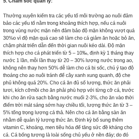
5. Chăm sóc quản lý:
Thường xuyên kiểm tra các yếu tố môi trường ao nuôi đảm
bảo các yếu tố nằm trong khoảng thích hợp, nếu cá nuôi
trong vùng nước mặn nên đảm bảo độ mặn không vượt quá
30%­­o­ vì độ mặn quá cao sẽ làm cho cá giảm ăn hoặc bỏ ăn,
chậm phát triển dẫn đến thời gian nuôi kéo dài. Độ mặn
thích hợp cho cá phát triển từ 5 – 10‰, định kỳ 1 tháng thay
nước 1 lần, mỗi lần thay từ 20 – 30% lượng nước trong ao,
không nên thay hơn 50% dễ làm cho cá bị sốc, chú ý tạo độ
thoáng cho ao nuôi tránh để cây xanh xung quanh, độ che
phủ không quá 20%. Cho cá ăn đủ số lượng, thức ăn phải
tươi, kích cỡmồi cho ăn phải phù hợp với từng cỡ cá, trước
khi cho ăn rửa sạch bằng nước muối 2-3%, cho ăn vào thời
điểm trời mát sáng sớm hay chiều tối, lượng thức ăn từ 3 –
5% tổng trọng lượng cá thả. Nên cho cá ăn bằng sàn ăn
nhằm dễ quản lý lượng thức ăn. Định kỳ bổ sung thêm
vitamin C, khoáng, men tiêu hóa để tăng sức đề kháng cho
cá. Cá bống tượng là loài sống chủ yếu ở nền đáy; do đó