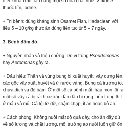
diệt khuẩn một lần bằng một số hóa chất như: Virkon A,
thuốc tím, Iodine.
+ Trị bệnh: dùng kháng sinh Osamet Fish, Hadaclean với
liều 5 – 10 g/kg thức ăn dùng liên tục từ 5 – 7 ngày.
3. Bệnh đốm đỏ:
+ Nguyên nhân và triệu chứng: Do vi trùng
Pseudomonas
hay
Aeromonas
gây ra.
+ Dấu hiệu: Thân và vùng bụng bị xuất huyết, vảy dựng lên,
các gốc vây xuất huyết và ứ nước vàng. Bụng cá trương to,
chứa dịch và đỏ bầm. Ở một số cá bệnh mắt, hậu môn lồi ra,
một số vây cá bị rách xơ xác dần dần bị rụng, bên trong thịt
ứ máu và mủ. Cá lội lờ đờ, chậm chạp, ít ăn hoặc bỏ ăn.
+ Cách phòng: Không nuôi mật độ quá dày, cho ăn đầy đủ
về số lượng và chất lượng, môi trường ao nuôi luôn giữ ổn