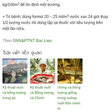
3
kg/100m
để ổn định môi trường.
3
+ Trị bệnh: dùng formol 20 – 25 ml/m
nước sau 24 giờ thay
1/2 lượng nước rồi dùng lập lại thuốc với liều lượng trên
một lần nữa.
Theo
SNN&PTNT Bac Lieu
Bài viết liên quan
Kỹ thuật nuôi
Kỹ thuật nuôi
Ương cá bống
cá bống tượng
cá Bống tượng,
tượng giống
trong ao
cá Chình
trong vuông
nuôi tôm nước
lợ