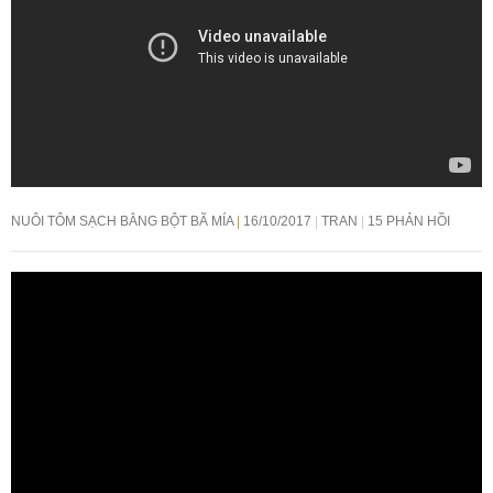
NUÔI TÔM SẠCH BẰNG BỘT BÃ MÍA
16/10/2017
TRAN
15 PHẢN HỒI