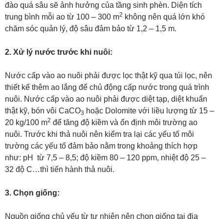
đào quá sâu sẽ ảnh hưởng của tầng sinh phèn. Diện tích
2
trung bình mỗi ao từ 100 – 300 m
không nên quá lớn khó
chăm sóc quản lý, độ sâu đảm bảo từ 1,2 – 1,5 m.
2. Xử lý nước trước khi nuôi:
Nước cấp vào ao nuôi phải được lọc thật kỹ qua túi lọc, nên
thiết kế thêm ao lắng để chủ động cấp nước trong quá trình
nuôi. Nước cấp vào ao nuôi phải được diệt tạp, diệt khuẩn
thật kỹ, bón vôi CaCO
hoặc Dolomite với liều lượng từ 15 –
3
2
20 kg/100 m
để tăng độ kiềm và ổn định môi trường ao
nuôi. Trước khi thả nuôi nên kiểm tra lại các yếu tố môi
trường các yếu tố đảm bảo nằm trong khoảng thích hợp
như: pH từ 7,5 – 8,5; độ kiềm 80 – 120 ppm, nhiệt độ 25 –
32 độ C…thì tiến hành thả nuôi.
3. Chọn giống:
Nguồn giống chủ yếu từ tự nhiên nên chọn giống tại địa