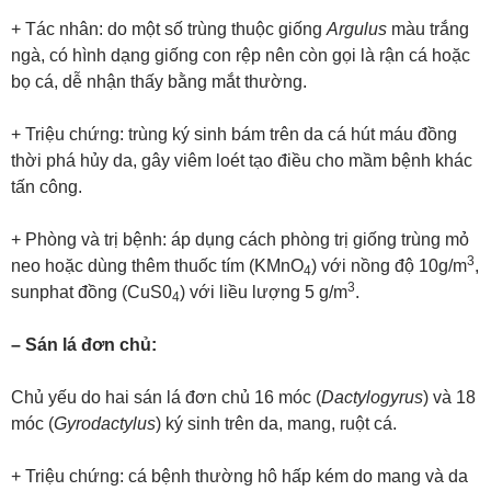
+ Tác nhân: do một số trùng thuộc giống
Argulus
màu trắng
ngà, có hình dạng giống con rệp nên còn gọi là rận cá hoặc
bọ cá, dễ nhận thấy bằng mắt thường.
+ Triệu chứng: trùng ký sinh bám trên da cá hút máu đồng
thời phá hủy da, gây viêm loét tạo điều cho mầm bệnh khác
tấn công.
+ Phòng và trị bệnh: áp dụng cách phòng trị giống trùng mỏ
3
neo hoặc dùng thêm thuốc tím (KMnO
) với nồng độ 10g/m
,
4
3
sunphat đồng (CuS0
) với liều lượng 5 g/m
.
4
– Sán lá đơn chủ:
Chủ yếu do hai sán lá đơn chủ 16 móc (
Dactylogyrus
) và 18
móc (
Gyrodactylus
) ký sinh trên da, mang, ruột cá.
+ Triệu chứng: cá bệnh thường hô hấp kém do mang và da