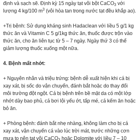
định và sạch sẽ. Định kỳ 15 ngày tạt vôi bột CaCO
với
3
3
lượng 4 kg/100 m
(vôi hòa tan trong nước tạt đều khắp ao).
+Trị bệnh: Sử dụng kháng sinh Hadaclean với liều 5 g/1 kg
thức ăn và Vitamin C 5 g/1kg thức ăn, thuốc được trộn vào
thức ăn, cho ăn liên tục từ 5 – 7 ngày. Ngày thứ 3 có thể
giảm lượng thuốc xuống một nữa.
4. Bệnh mất nhớt:
+ Nguyên nhân và triệu trứng: bệnh dễ xuất hiện khi cá bị
xay xát, bị sốc do vận chuyển, đánh bắt hoặc do thay đổi
môi trường đột ngột. Cá bị bệnh trên bề mặt da có một lớp
nhớt dày bao phủ, cá bơi lội yếu ớt, tấp mé, cá kếm ăn hoặc
bỏ ăn.
+ Phòng bệnh: đánh bắt nhẹ nhàng, không làm cho bị cá
xay xát, vận chuyển cá vào lúc trời mát, trước những cơn
mưa to nên tạt vôi CaCO
hoặc Dolomite với liều 7 – 10
3