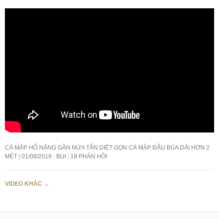
CÁ MẬP HỔ NẶNG GẦN NỬA TẤN DIỆT GỌN CÁ MẬP ĐẦU BÚA DÀI HƠN 2
MÉT
01/08/2016
BUI
19 PHẢN HỒI
VIDEO KHÁC
→