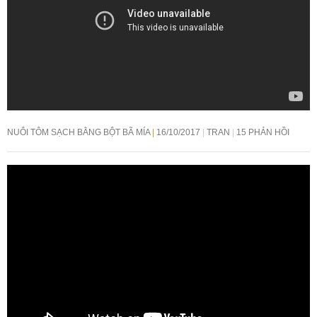
NUÔI TÔM SẠCH BẰNG BỘT BÃ MÍA
16/10/2017
TRAN
15 PHẢN HỒI