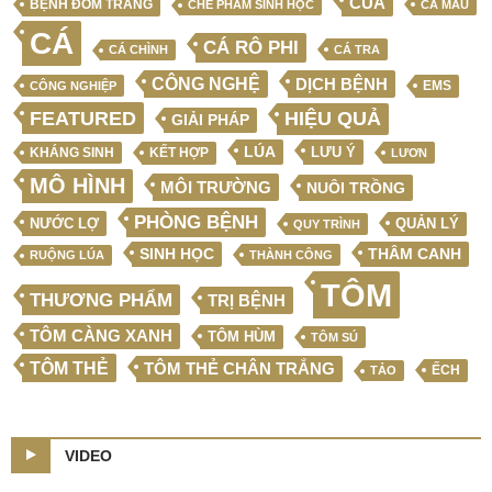
CUA
BỆNH ĐỐM TRẮNG
CHẾ PHẨM SINH HỌC
CÀ MAU
CÁ
CÁ RÔ PHI
CÁ CHÌNH
CÁ TRA
CÔNG NGHỆ
DỊCH BỆNH
EMS
CÔNG NGHIỆP
FEATURED
HIỆU QUẢ
GIẢI PHÁP
LÚA
LƯU Ý
KẾT HỢP
KHÁNG SINH
LƯƠN
MÔ HÌNH
MÔI TRƯỜNG
NUÔI TRỒNG
PHÒNG BỆNH
NƯỚC LỢ
QUẢN LÝ
QUY TRÌNH
SINH HỌC
THÂM CANH
RUỘNG LÚA
THÀNH CÔNG
TÔM
THƯƠNG PHẨM
TRỊ BỆNH
TÔM CÀNG XANH
TÔM HÙM
TÔM SÚ
TÔM THẺ
TÔM THẺ CHÂN TRẮNG
ẾCH
TẢO
VIDEO