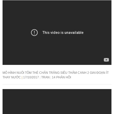
MÔ HÌNH NUÔI TÔM THẺ CHÂN TRẮNG SIÊU THÂM CANH 2 GIAI ĐOẠN ÍT
THAY NƯỚC
17/10/2017
TRAN
14 PHẢN HỒI