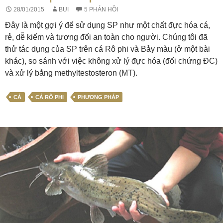
28/01/2015
BUI
5 PHẢN HỒI
Đây là một gợi ý để sử dụng SP như một chất đực hóa cá,
rẻ, dễ kiếm và tương đối an toàn cho người. Chúng tôi đã
thử tác dụng của SP trên cá Rô phi và Bảy màu (ở một bài
khác), so sánh với việc không xử lý đực hóa (đối chứng ĐC)
và xử lý bằng methyltestosteron (MT).
CÁ
CÁ RÔ PHI
PHƯƠNG PHÁP