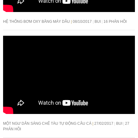
HỆ THỐNG BƠM OXY BẰNG MÁY DẦU
08/10/2017
BUI
16 PHẢN HỒI
MỘT NGƯ DÂN SÁNG CHẾ TÀU TỰ ĐỘNG CÂU CÁ
27/02/2017
BUI
27
PHẢN HỒI