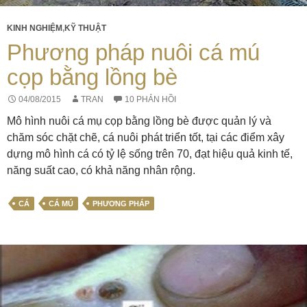
KINH NGHIỆM
,
KỸ THUẬT
Phương pháp nuôi cá mú
cọp bằng lồng bè
04/08/2015
TRAN
10 PHẢN HỒI
Mô hình nuôi cá mụ cọp bằng lồng bè được quản lý và
chăm sóc chặt chẽ, cá nuôi phát triển tốt, tại các điểm xây
dựng mô hình cá có tỷ lệ sống trên 70, đạt hiệu quả kinh tế,
năng suất cao, có khả năng nhân rộng.
CÁ
CÁ MÚ
PHƯƠNG PHÁP