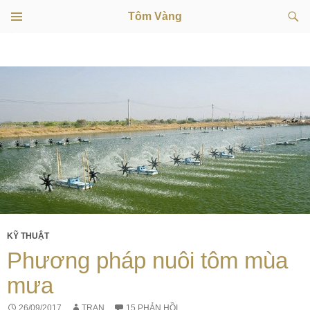
Tìm
Tôm Vàng
kiếm
TRÌNH
CHUYỂN
ĐƠN
CƠ SỞ
ĐẾN
NỘI
DUNG
KỸ THUẬT
Phương pháp nuôi tôm mùa
mưa
26/09/2017
TRAN
15 PHẢN HỒI