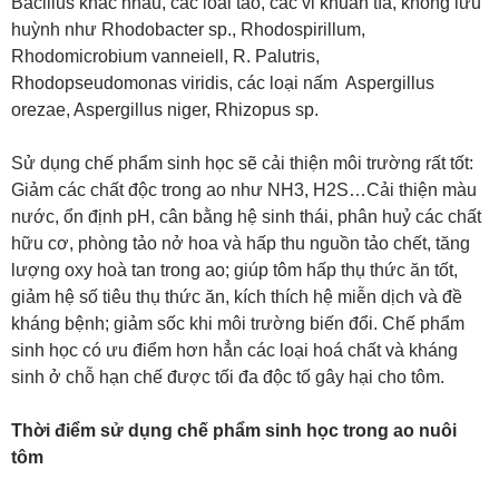
Bacillus khac nhau, các loài tảo, các vi khuẩn tía, không lưu
huỳnh như Rhodobacter sp., Rhodospirillum,
Rhodomicrobium vanneiell, R. Palutris,
Rhodopseudomonas viridis, các loại nấm Aspergillus
orezae, Aspergillus niger, Rhizopus sp.
Sử dụng chế phẩm sinh học sẽ cải thiện môi trường rất tốt:
Giảm các chất độc trong ao như NH3, H2S…Cải thiện màu
nước, ổn định pH, cân bằng hệ sinh thái, phân huỷ các chất
hữu cơ, phòng tảo nở hoa và hấp thu nguồn tảo chết, tăng
lượng oxy hoà tan trong ao; giúp tôm hấp thụ thức ăn tốt,
giảm hệ số tiêu thụ thức ăn, kích thích hệ miễn dịch và đề
kháng bệnh; giảm sốc khi môi trường biến đổi. Chế phẩm
sinh học có ưu điểm hơn hẳn các loại hoá chất và kháng
sinh ở chỗ hạn chế được tối đa độc tố gây hại cho tôm.
Thời điểm sử dụng chế phẩm sinh học trong ao nuôi
tôm