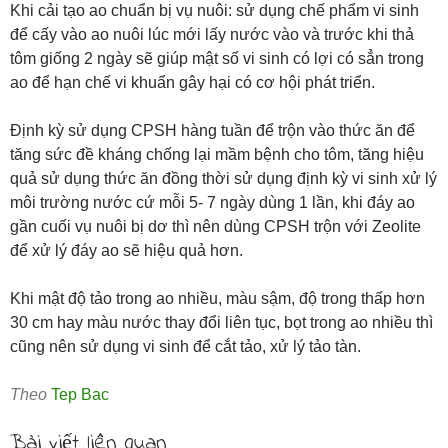
Khi cải tạo ao chuẩn bị vụ nuôi: sử dụng chế phẩm vi sinh
để cấy vào ao nuôi lúc mới lấy nước vào và trước khi thả
tôm giống 2 ngày sẽ giúp mật số vi sinh có lợi có sẳn trong
ao để hạn chế vi khuẩn gây hại có cơ hội phát triển.
Định kỳ sử dụng CPSH hàng tuần để trộn vào thức ăn để
tăng sức đề kháng chống lại mầm bệnh cho tôm, tăng hiệu
quả sử dụng thức ăn đồng thời sử dụng định kỳ vi sinh xử lý
môi trường nước cứ mỗi 5- 7 ngày dùng 1 lần, khi đáy ao
gần cuối vụ nuôi bị dơ thì nên dùng CPSH trộn với Zeolite
để xử lý đáy ao sẽ hiệu quả hơn.
Khi mật độ tảo trong ao nhiều, màu sậm, độ trong thấp hơn
30 cm hay màu nước thay đổi liên tục, bọt trong ao nhiều thì
cũng nên sử dụng vi sinh để cắt tảo, xử lý tảo tàn.
Theo
Tep Bac
Bài viết liên quan