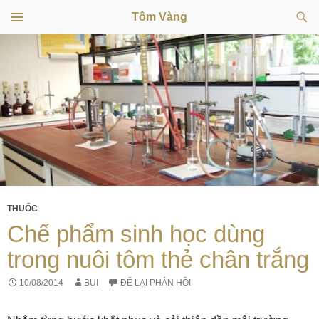
Tìm
Tôm Vàng
kiếm
TRÌNH
CHUYỂN
ĐƠN
CƠ SỞ
ĐẾN
NỘI
DUNG
THUỐC
Chế phẩm sinh học dùng
trong nuôi tôm thẻ chân trắng
10/08/2014
BUI
ĐỂ LẠI PHẢN HỒI