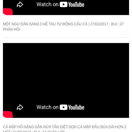
MỘT NGƯ DÂN SÁNG CHẾ TÀU TỰ ĐỘNG CÂU CÁ
27/02/2017
BUI
27
PHẢN HỒI
CÁ MẬP HỔ NẶNG GẦN NỬA TẤN DIỆT GỌN CÁ MẬP ĐẦU BÚA DÀI HƠN 2