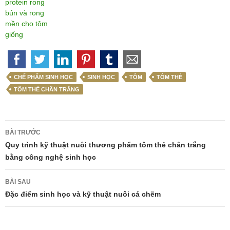
protein rong
bún và rong
mền cho tôm
giống
CHẾ PHẨM SINH HỌC
SINH HỌC
TÔM
TÔM THẺ
TÔM THẺ CHÂN TRẮNG
Điều
BÀI TRƯỚC
hướng
Quy trình kỹ thuật nuôi thương phẩm tôm thẻ chân trắng
bằng công nghệ sinh học
bài
viết
BÀI SAU
Đặc điểm sinh học và kỹ thuật nuôi cá chẽm