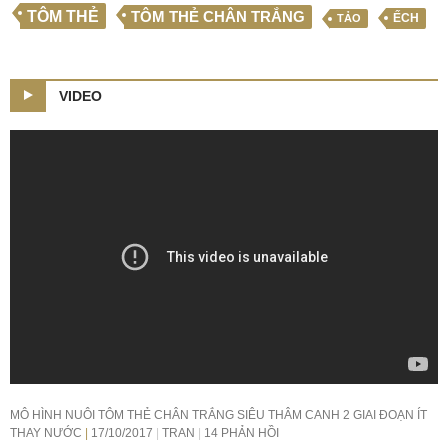
TÔM THẺ
TÔM THẺ CHÂN TRẮNG
ẾCH
TẢO
VIDEO
MÔ HÌNH NUÔI TÔM THẺ CHÂN TRẮNG SIÊU THÂM CANH 2 GIAI ĐOẠN ÍT
THAY NƯỚC
17/10/2017
TRAN
14 PHẢN HỒI