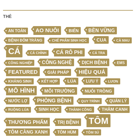
THẺ
AO NUÔI
BỀN VỮNG
BIỂN
AN TOÀN
CUA
BỆNH ĐỐM TRẮNG
CHẾ PHẨM SINH HỌC
CÀ MAU
CÁ
CÁ RÔ PHI
CÁ CHÌNH
CÁ TRA
CÔNG NGHỆ
DỊCH BỆNH
EMS
CÔNG NGHIỆP
FEATURED
HIỆU QUẢ
GIẢI PHÁP
LÚA
LƯU Ý
KẾT HỢP
KHÁNG SINH
LƯƠN
MÔ HÌNH
MÔI TRƯỜNG
NUÔI TRỒNG
PHÒNG BỆNH
NƯỚC LỢ
QUẢN LÝ
QUY TRÌNH
SINH HỌC
THÂM CANH
RUỘNG LÚA
THÀNH CÔNG
TÔM
THƯƠNG PHẨM
TRỊ BỆNH
TÔM CÀNG XANH
TÔM HÙM
TÔM SÚ