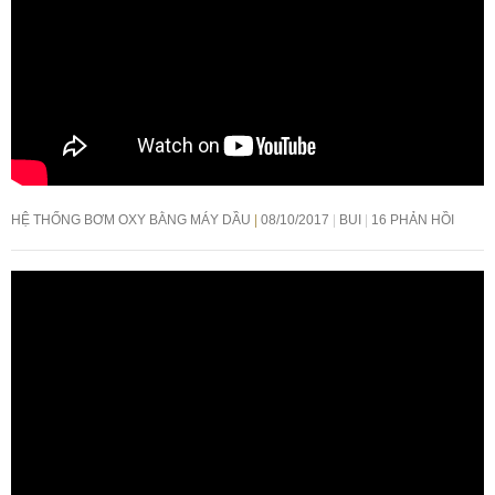
HỆ THỐNG BƠM OXY BẰNG MÁY DẦU
08/10/2017
BUI
16 PHẢN HỒI