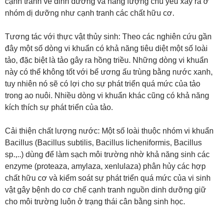
cạnh tranh về dinh dưỡng và năng lượng chủ yếu xảy ra ở
nhóm dị dưỡng như cạnh tranh các chất hữu cơ.
Tương tác với thực vật thủy sinh: Theo các nghiên cứu gần
đây một số dòng vi khuẩn có khả năng tiêu diệt một số loài
tảo, đặc biệt là tảo gây ra hồng triều. Những dòng vi khuẩn
này có thể không tốt với bể ương ấu trùng bằng nước xanh,
tuy nhiên nó sẽ có lợi cho sự phát triển quá mức của tảo
trong ao nuôi. Nhiều dòng vi khuẩn khác cũng có khả năng
kích thích sự phát triển của tảo.
Cải thiện chất lượng nước: Một số loài thuộc nhóm vi khuẩn
Bacillus (Bacillus subtilis, Bacillus licheniformis, Bacillus
sp.,..) dùng để làm sạch môi trường nhờ khả năng sinh các
enzyme (proteaza, amylaza, xenlulaza) phân hủy các hợp
chất hữu cơ và kiểm soát sự phát triển quá mức của vi sinh
vật gây bệnh do cơ chế cạnh tranh nguồn dinh dưỡng giữ
cho môi trường luôn ở trạng thái cân bằng sinh học.