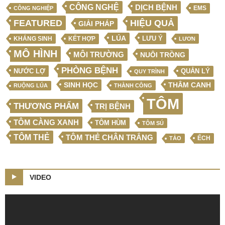
CÔNG NGHỆ
DỊCH BỆNH
EMS
CÔNG NGHIỆP
FEATURED
HIỆU QUẢ
GIẢI PHÁP
LÚA
LƯU Ý
KẾT HỢP
KHÁNG SINH
LƯƠN
MÔ HÌNH
MÔI TRƯỜNG
NUÔI TRỒNG
PHÒNG BỆNH
NƯỚC LỢ
QUẢN LÝ
QUY TRÌNH
SINH HỌC
THÂM CANH
RUỘNG LÚA
THÀNH CÔNG
TÔM
THƯƠNG PHẨM
TRỊ BỆNH
TÔM CÀNG XANH
TÔM HÙM
TÔM SÚ
TÔM THẺ
TÔM THẺ CHÂN TRẮNG
ẾCH
TẢO
VIDEO