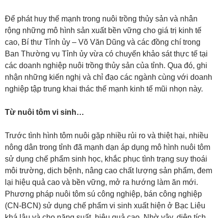
Để phát huy thế mạnh trong nuôi trồng thủy sản và nhân
rộng những mô hình sản xuất bền vững cho giá trị kinh tế
cao, Bí thư Tỉnh ủy – Võ Văn Dũng và các đồng chí trong
Ban Thường vụ Tỉnh ủy vừa có chuyến khảo sát thực tế tại
các doanh nghiệp nuôi trồng thủy sản của tỉnh. Qua đó, ghi
nhận những kiến nghị và chỉ đạo các ngành cùng với doanh
nghiệp tập trung khai thác thế mạnh kinh tế mũi nhọn này.
Từ nuôi tôm vi sinh…
Trước tình hình tôm nuôi gặp nhiều rủi ro và thiệt hại, nhiều
nông dân trong tỉnh đã mạnh dạn áp dụng mô hình nuôi tôm
sử dụng chế phẩm sinh học, khắc phục tình trạng suy thoái
môi trường, dịch bệnh, nâng cao chất lượng sản phẩm, đem
lại hiệu quả cao và bền vững, mở ra hướng làm ăn mới.
Phương pháp nuôi tôm sú công nghiệp, bán công nghiệp
(CN-BCN) sử dụng chế phẩm vi sinh xuất hiện ở Bạc Liêu
khá lâu và cho năng suất, hiệu quả cao. Nhờ vậy, diện tích