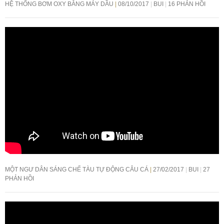
HỆ THỐNG BƠM OXY BẰNG MÁY DẦU
08/10/2017
BUI
16 PHẢN HỒI
MỘT NGƯ DÂN SÁNG CHẾ TÀU TỰ ĐỘNG CÂU CÁ
27/02/2017
BUI
27
PHẢN HỒI