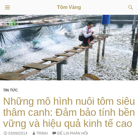
Tìm
Tôm Vàng
kiếm
TRÌNH
CHUYỂN
ĐƠN
CƠ SỞ
ĐẾN
NỘI
DUNG
TIN TỨC
Những mô hình nuôi tôm siêu
thâm canh: Đảm bảo tính bền
vững và hiệu quả kinh tế cao
03/09/2014
TRINH
ĐỂ LẠI PHẢN HỒI