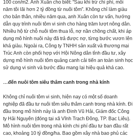
100 con/m2. Anh Xuân cho biết: “Sau khi trừ chi phí, mỗi
năm tôi lãi hơn 2 tỷ đồng từ nuôi tôm”. Không chỉ làm giàu
cho bản thân, nhiều năm qua, anh Xuân còn tư vấn, hướng
dẫn quy trình nuôi tôm vi sinh cho hàng trăm lượt nông dân.
Nhiều hộ từ chỗ nuôi tôm thua lỗ, nợ nần chồng chất, khi áp
dụng mô hình nuôi này đã trả được nợ, từng bước vươn lên
khá giàu. Ngoài ra, Công ty TNHH sản xuất và thương mại
Trúc Anh còn phối hợp với Hội Nông dân tỉnh đầu tư, xây
dựng mô hình nuôi tôm quảng canh cải tiến an toàn sinh học
sử dụng vi sinh và bước đầu mang lại hiệu quả khá cao.
…đến nuôi tôm siêu thâm canh trong nhà kính
Không chỉ nuôi tôm vi sinh, hiện nay có một số doanh
nghiệp đã đầu tư nuôi tôm siêu thâm canh trong nhà kính. Đi
đầu trong mô hình này là anh Đinh Vũ Hải, Giám đốc Công
ty Hải Nguyên (đóng tại xã Vĩnh Trạch Đông, TP. Bạc Liêu).
Mô hình nuôi tôm trong nhà kính chi phí đầu tư ban đầu rất
cao, khoảng 10 tỷ đồng/ha. Bao gồm xây nhà bao phủ các