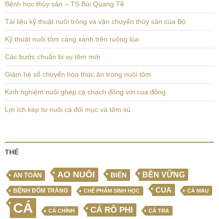
Bệnh học thủy sản – TS Bùi Quang Tề
Tài liệu kỹ thuật nuôi trông và vận chuyển thủy sản của Bộ
Kỹ thuật nuôi tôm càng xanh trên ruộng lúa
Các bước chuẩn bị vụ tôm mới
Giảm hệ số chuyển hóa thức ăn trong nuôi tôm
Kinh nghiệm nuôi ghép cá chạch đồng với cua đồng
Lợi ích kép từ nuôi cá đối mục và tôm sú
THẺ
AO NUÔI
BỀN VỮNG
BIỂN
AN TOÀN
CUA
BỆNH ĐỐM TRẮNG
CHẾ PHẨM SINH HỌC
CÀ MAU
CÁ
CÁ RÔ PHI
CÁ CHÌNH
CÁ TRA