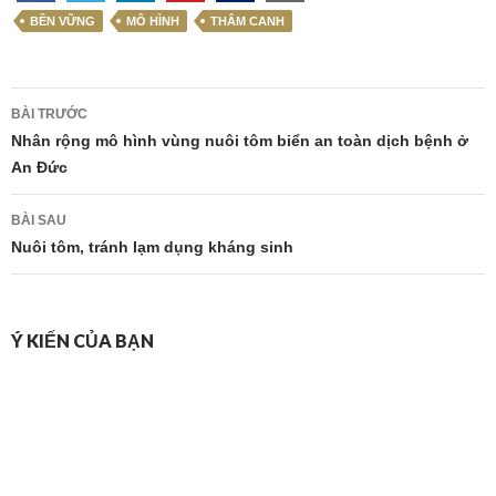
BỀN VỮNG
MÔ HÌNH
THÂM CANH
Điều
BÀI TRƯỚC
hướng
Nhân rộng mô hình vùng nuôi tôm biển an toàn dịch bệnh ở
An Đức
bài
viết
BÀI SAU
Nuôi tôm, tránh lạm dụng kháng sinh
Ý KIẾN CỦA BẠN