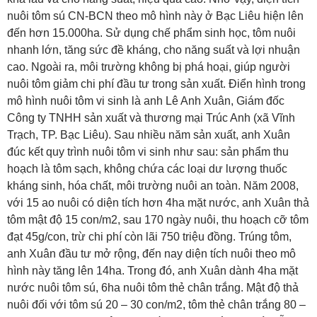
nuôi tôm sú CN-BCN theo mô hình này ở Bạc Liêu hiện lên
đến hơn 15.000ha. Sử dụng chế phẩm sinh học, tôm nuôi
nhanh lớn, tăng sức đề kháng, cho năng suất và lợi nhuận
cao. Ngoài ra, môi trường không bị phá hoại, giúp người
nuôi tôm giảm chi phí đầu tư trong sản xuất. Điển hình trong
mô hình nuôi tôm vi sinh là anh Lê Anh Xuân, Giám đốc
Công ty TNHH sản xuất và thương mại Trúc Anh (xã Vĩnh
Trạch, TP. Bạc Liêu). Sau nhiều năm sản xuất, anh Xuân
đúc kết quy trình nuôi tôm vi sinh như sau: sản phẩm thu
hoạch là tôm sạch, không chứa các loại dư lượng thuốc
kháng sinh, hóa chất, môi trường nuôi an toàn. Năm 2008,
với 15 ao nuôi có diện tích hơn 4ha mặt nước, anh Xuân thả
tôm mật độ 15 con/m2, sau 170 ngày nuôi, thu hoạch cỡ tôm
đạt 45g/con, trừ chi phí còn lãi 750 triệu đồng. Trúng tôm,
anh Xuân đầu tư mở rộng, đến nay diện tích nuôi theo mô
hình này tăng lên 14ha. Trong đó, anh Xuân dành 4ha mặt
nước nuôi tôm sú, 6ha nuôi tôm thẻ chân trắng. Mật độ thả
nuôi đối với tôm sú 20 – 30 con/m2, tôm thẻ chân trắng 80 –