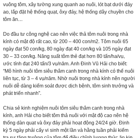
vuông tôm, xây tường xung quanh ao nuôi, lót bạt dưới đáy
ao, lắp đặt hệ thống quạt, ôxy đáy, hệ thống dây chuyền cho
tôm ăn…
Do đầu tư công nghệ cao nên việc thả tôm nuôi trong nhà
kính có mật độ rất cao, từ 200 – 400 con/m2. Tôm nuôi 65
ngày đạt 50 con/kg, 80 ngày đạt 40 con/kg và 105 ngày đạt
30 – 33 con/kg. Năng suất tôm thẻ đạt hơn 80 tấn/ha/vụ,
ước tính đạt 240 tấn/3 vụ/năm. Anh Đinh Vũ Hải cho biết:
“Mô hình nuôi tôm siêu thâm canh trong nhà kính có thể nuôi
liên tục, từ 3 – 4 vụ/năm. Nhờ nuôi trong nhà kính nên người
nuôi dễ dàng kiểm soát được dịch bệnh, tôm sinh trưởng và
phát triển nhanh”.
Chia sẻ kinh nghiệm nuôi tôm siêu thâm canh trong nhà
kính, anh Hải cho biết tôm thả nuôi với mật độ cao nên hệ
thống dàn quạt và ôxy đáy phải hoạt động 24/24 giờ. Định
kỳ 5 ngày phải cấy vi sinh một lần và hằng tuần phải kiểm
tra sự tăng trưởng của tôm để điều chỉnh lượng thức ăn kịp