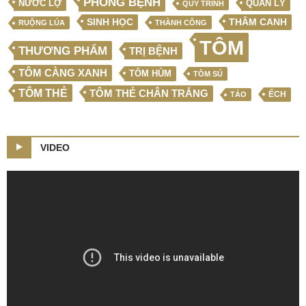
PHÒNG BỆNH
NƯỚC LỢ
QUẢN LÝ
QUY TRÌNH
SINH HỌC
THÂM CANH
RUỘNG LÚA
THÀNH CÔNG
TÔM
THƯƠNG PHẨM
TRỊ BỆNH
TÔM CÀNG XANH
TÔM HÙM
TÔM SÚ
TÔM THẺ
TÔM THẺ CHÂN TRẮNG
ẾCH
TẢO
VIDEO