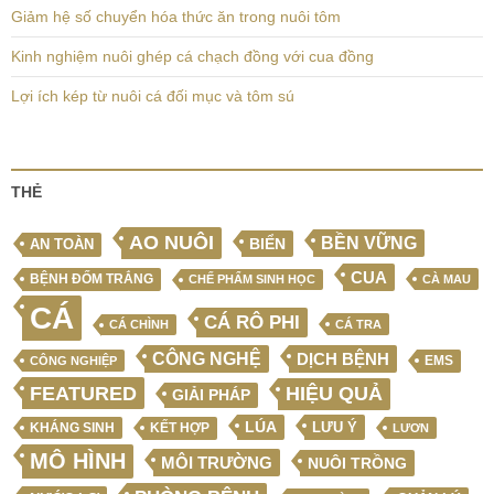
Giảm hệ số chuyển hóa thức ăn trong nuôi tôm
Kinh nghiệm nuôi ghép cá chạch đồng với cua đồng
Lợi ích kép từ nuôi cá đối mục và tôm sú
THẺ
AO NUÔI
BỀN VỮNG
BIỂN
AN TOÀN
CUA
BỆNH ĐỐM TRẮNG
CHẾ PHẨM SINH HỌC
CÀ MAU
CÁ
CÁ RÔ PHI
CÁ CHÌNH
CÁ TRA
CÔNG NGHỆ
DỊCH BỆNH
EMS
CÔNG NGHIỆP
FEATURED
HIỆU QUẢ
GIẢI PHÁP
LÚA
LƯU Ý
KẾT HỢP
KHÁNG SINH
LƯƠN
MÔ HÌNH
MÔI TRƯỜNG
NUÔI TRỒNG