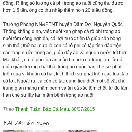
đồng. Riêng số lượng cá phi trong ao nuôi cũng thu được
hơn 1,5 tấn, ông có thu nhập thêm hơn 20 triệu đồng.
Trưởng Phòng NN&PTNT huyện Ðầm Dơi Nguyễn Quốc
Thống khẳng định, việc nuôi xen ghép cá rô phi trong ao
nuôi tôm công nghiệp, cái lợi trước tiên là giúp cân bằng
sinh thái; thứ hai nữa là con cá rô phi có tập tính đảo trộn
các tầng nước trong ao, giúp đáy ao và nguồn nước tốt hơn.
Mặt khác, cá rô phi còn ăn mùn bã hữu cơ trong ao, từ đó
giúp giảm lượng chất thải trong ao nuôi, hạn chế sự phát
triển của vi khuẩn có hại, kích thích sự phát triển các loại tảo
có lợi. Ngoài ra, cá còn có tác dụng tiêu diệt một số vật chủ
trung gian mang mầm bệnh và ăn cả xác tôm chết, từ đó làm
hạn chế sự lây lan mầm bệnh trong ao nuôi.
Theo
Thanh Tuấn
,
Báo Cà Mau
,
30/07/2015
Bài viết liên quan