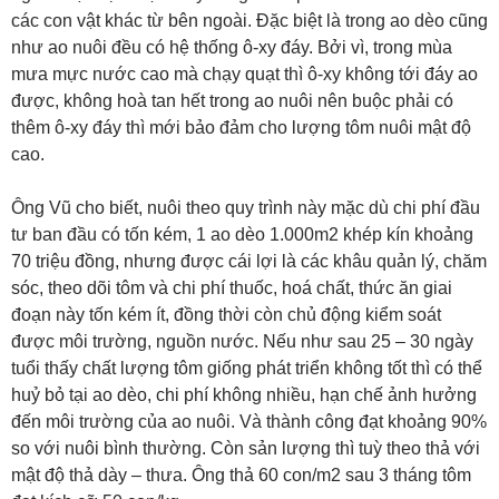
các con vật khác từ bên ngoài. Ðặc biệt là trong ao dèo cũng
như ao nuôi đều có hệ thống ô-xy đáy. Bởi vì, trong mùa
mưa mực nước cao mà chạy quạt thì ô-xy không tới đáy ao
được, không hoà tan hết trong ao nuôi nên buộc phải có
thêm ô-xy đáy thì mới bảo đảm cho lượng tôm nuôi mật độ
cao.
Ông Vũ cho biết, nuôi theo quy trình này mặc dù chi phí đầu
tư ban đầu có tốn kém, 1 ao dèo 1.000m2 khép kín khoảng
70 triệu đồng, nhưng được cái lợi là các khâu quản lý, chăm
sóc, theo dõi tôm và chi phí thuốc, hoá chất, thức ăn giai
đoạn này tốn kém ít, đồng thời còn chủ động kiểm soát
được môi trường, nguồn nước. Nếu như sau 25 – 30 ngày
tuổi thấy chất lượng tôm giống phát triển không tốt thì có thể
huỷ bỏ tại ao dèo, chi phí không nhiều, hạn chế ảnh hưởng
đến môi trường của ao nuôi. Và thành công đạt khoảng 90%
so với nuôi bình thường. Còn sản lượng thì tuỳ theo thả với
mật độ thả dày – thưa. Ông thả 60 con/m2 sau 3 tháng tôm