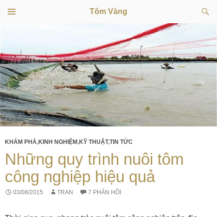
Tìm
Tôm Vàng
kiếm
TRÌNH
CHUYỂN
ĐƠN
CƠ SỞ
ĐẾN
NỘI
DUNG
KHÁM PHÁ
,
KINH NGHIỆM
,
KỸ THUẬT
,
TIN TỨC
Những quy trình nuôi tôm
công nghiệp hiệu quả
03/08/2015
TRAN
7 PHẢN HỒI