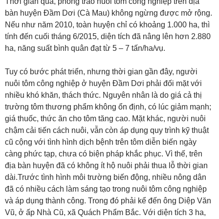
Thời gian qua, phong trào nuôi tôm công nghiệp trên địa
bàn huyện Ðầm Dơi (Cà Mau) không ngừng được mở rộng.
Nếu như năm 2010, toàn huyện chỉ có khoảng 1.000 ha, thì
tính đến cuối tháng 6/2015, diện tích đã nâng lên hơn 2.880
ha, năng suất bình quân đạt từ 5 – 7 tấn/ha/vụ.
Tuy có bước phát triển, nhưng thời gian gần đây, người
nuôi tôm công nghiệp ở huyện Ðầm Dơi phải đối mặt với
nhiều khó khăn, thách thức. Nguyên nhân là do giá cả thị
trường tôm thương phẩm không ổn định, có lúc giảm mạnh;
giá thuốc, thức ăn cho tôm tăng cao. Mặt khác, người nuôi
chậm cải tiến cách nuôi, vẫn còn áp dụng quy trình kỹ thuật
cũ cộng với tình hình dịch bệnh trên tôm diễn biến ngày
càng phức tạp, chưa có biện pháp khắc phục. Vì thế, trên
địa bàn huyện đã có không ít hộ nuôi phải thua lỗ thời gian
dài.Trước tình hình môi trường biến động, nhiều nông dân
đã có nhiều cách làm sáng tạo trong nuôi tôm công nghiệp
và áp dụng thành công. Trong đó phải kể đến ông Diệp Văn
Vũ, ở ấp Nhà Cũ, xã Quách Phẩm Bắc. Với diện tích 3 ha,