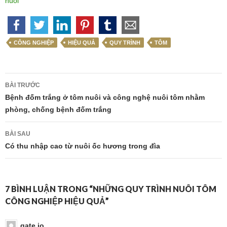
nuôi
CÔNG NGHIỆP
HIỆU QUẢ
QUY TRÌNH
TÔM
Điều
BÀI TRƯỚC
hướng
Bệnh đốm trắng ở tôm nuôi và công nghệ nuôi tôm nhằm
phòng, chống bệnh đốm trắng
bài
viết
BÀI SAU
Có thu nhập cao từ nuôi ốc hương trong đìa
7 BÌNH LUẬN TRONG “NHỮNG QUY TRÌNH NUÔI TÔM
CÔNG NGHIỆP HIỆU QUẢ”
gate io