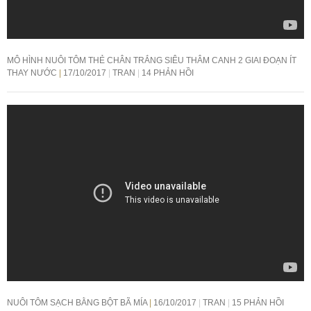
MÔ HÌNH NUÔI TÔM THẺ CHÂN TRẮNG SIÊU THÂM CANH 2 GIAI ĐOẠN ÍT
THAY NƯỚC
17/10/2017
TRAN
14 PHẢN HỒI
NUÔI TÔM SẠCH BẰNG BỘT BÃ MÍA
16/10/2017
TRAN
15 PHẢN HỒI