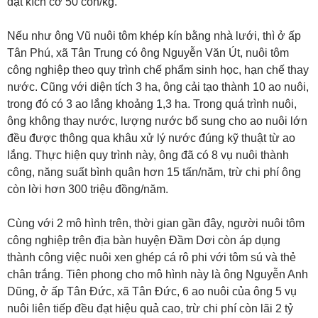
đạt kích cỡ 50 con/kg.
Nếu như ông Vũ nuôi tôm khép kín bằng nhà lưới, thì ở ấp
Tân Phú, xã Tân Trung có ông Nguyễn Văn Út, nuôi tôm
công nghiệp theo quy trình chế phẩm sinh học, hạn chế thay
nước. Cũng với diện tích 3 ha, ông cải tạo thành 10 ao nuôi,
trong đó có 3 ao lắng khoảng 1,3 ha. Trong quá trình nuôi,
ông không thay nước, lượng nước bổ sung cho ao nuôi lớn
đều được thông qua khâu xử lý nước đúng kỹ thuật từ ao
lắng. Thực hiện quy trình này, ông đã có 8 vụ nuôi thành
công, năng suất bình quân hơn 15 tấn/năm, trừ chi phí ông
còn lời hơn 300 triệu đồng/năm.
Cùng với 2 mô hình trên, thời gian gần đây, người nuôi tôm
công nghiệp trên địa bàn huyện Ðầm Dơi còn áp dụng
thành công việc nuôi xen ghép cá rô phi với tôm sú và thẻ
chân trắng. Tiên phong cho mô hình này là ông Nguyễn Anh
Dũng, ở ấp Tân Ðức, xã Tân Ðức, 6 ao nuôi của ông 5 vụ
nuôi liên tiếp đều đạt hiệu quả cao, trừ chi phí còn lãi 2 tỷ