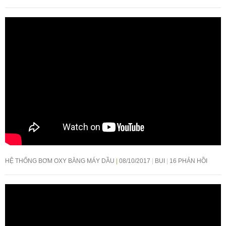
HỆ THỐNG BƠM OXY BẰNG MÁY DẦU
08/10/2017
BUI
16 PHẢN HỒI