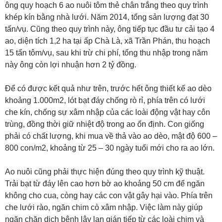
ông quy hoạch 6 ao nuôi tôm thẻ chân trắng theo quy trình
khép kín bằng nhà lưới. Năm 2014, tổng sản lượng đạt 30
tấn/vụ. Cũng theo quy trình này, ông tiếp tục đầu tư cải tạo 4
ao, diện tích 1,2 ha tại ấp Chà Là, xã Trần Phán, thu hoạch
15 tấn tôm/vụ, sau khi trừ chi phí, tổng thu nhập trong năm
này ông còn lợi nhuận hơn 2 tỷ đồng.
Ðể có được kết quả như trên, trước hết ông thiết kế ao dèo
khoảng 1.000m2, lót bạt đáy chống rò rỉ, phía trên có lưới
che kín, chống sự xâm nhập của các loài động vật hay côn
trùng, đồng thời giữ nhiệt độ trong ao ổn định. Con giống
phải có chất lượng, khi mua về thả vào ao dèo, mật độ 600 –
800 con/m2, khoảng từ 25 – 30 ngày tuổi mới cho ra ao lớn.
Ao nuôi cũng phải thực hiện đúng theo quy trình kỹ thuật.
Trải bạt từ đáy lên cao hơn bờ ao khoảng 50 cm để ngăn
không cho cua, còng hay các con vật gây hại vào. Phía trên
che lưới rào, ngăn chim cò xâm nhập. Việc làm này giúp
ngăn chặn dịch bệnh lây lan gián tiếp từ các loài chim và