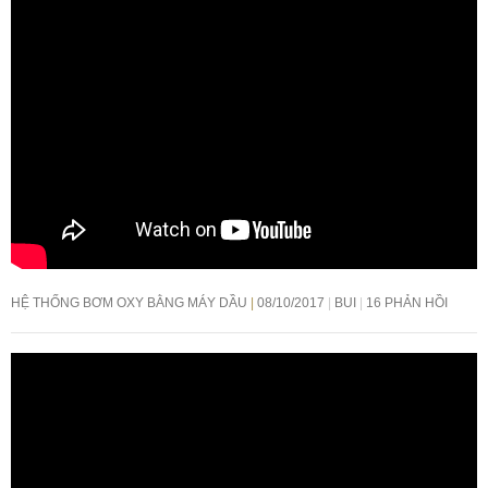
HỆ THỐNG BƠM OXY BẰNG MÁY DẦU
08/10/2017
BUI
16 PHẢN HỒI