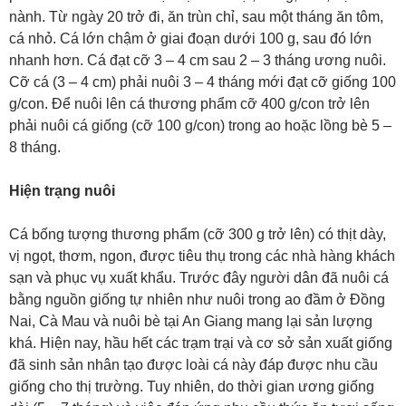
nành. Từ ngày 20 trở đi, ăn trùn chỉ, sau một tháng ăn tôm,
cá nhỏ. Cá lớn chậm ở giai đoạn dưới 100 g, sau đó lớn
nhanh hơn. Cá đạt cỡ 3 – 4 cm sau 2 – 3 tháng ương nuôi.
Cỡ cá (3 – 4 cm) phải nuôi 3 – 4 tháng mới đạt cỡ giống 100
g/con. Để nuôi lên cá thương phẩm cỡ 400 g/con trở lên
phải nuôi cá giống (cỡ 100 g/con) trong ao hoặc lồng bè 5 –
8 tháng.
Hiện trạng nuôi
Cá bống tượng thương phẩm (cỡ 300 g trở lên) có thịt dày,
vị ngọt, thơm, ngon, được tiêu thụ trong các nhà hàng khách
sạn và phục vụ xuất khẩu. Trước đây người dân đã nuôi cá
bằng nguồn giống tự nhiên như nuôi trong ao đầm ở Đồng
Nai, Cà Mau và nuôi bè tại An Giang mang lại sản lượng
khá. Hiện nay, hầu hết các trạm trại và cơ sở sản xuất giống
đã sinh sản nhân tạo được loài cá này đáp được nhu cầu
giống cho thị trường. Tuy nhiên, do thời gian ương giống