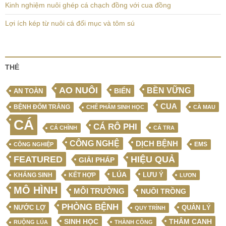
Kinh nghiệm nuôi ghép cá chạch đồng với cua đồng
Lợi ích kép từ nuôi cá đối mục và tôm sú
THẺ
AO NUÔI
BỀN VỮNG
BIỂN
AN TOÀN
CUA
BỆNH ĐỐM TRẮNG
CHẾ PHẨM SINH HỌC
CÀ MAU
CÁ
CÁ RÔ PHI
CÁ CHÌNH
CÁ TRA
CÔNG NGHỆ
DỊCH BỆNH
EMS
CÔNG NGHIỆP
FEATURED
HIỆU QUẢ
GIẢI PHÁP
LÚA
LƯU Ý
KẾT HỢP
KHÁNG SINH
LƯƠN
MÔ HÌNH
MÔI TRƯỜNG
NUÔI TRỒNG
PHÒNG BỆNH
NƯỚC LỢ
QUẢN LÝ
QUY TRÌNH
SINH HỌC
THÂM CANH
RUỘNG LÚA
THÀNH CÔNG