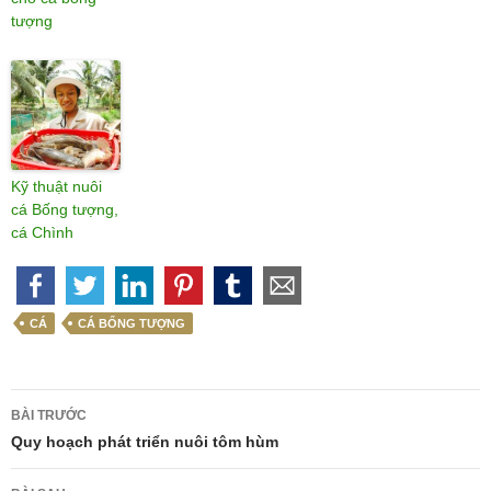
tượng
Kỹ thuật nuôi
cá Bống tượng,
cá Chình
CÁ
CÁ BỐNG TƯỢNG
Điều
BÀI TRƯỚC
hướng
Quy hoạch phát triển nuôi tôm hùm
bài