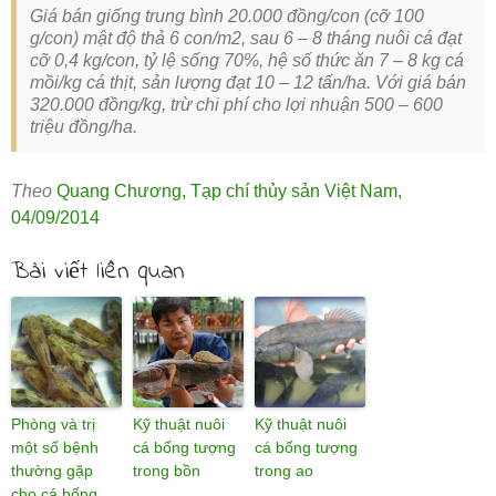
Giá bán giống trung bình 20.000 đồng/con (cỡ 100
g/con) mật độ thả 6 con/m2, sau 6 – 8 tháng nuôi cá đạt
cỡ 0,4 kg/con, tỷ lệ sống 70%, hệ số thức ăn 7 – 8 kg cá
mồi/kg cá thịt, sản lượng đạt 10 – 12 tấn/ha. Với giá bán
320.000 đồng/kg, trừ chi phí cho lợi nhuận 500 – 600
triệu đồng/ha.
Theo
Quang Chương
,
Tạp chí thủy sản Việt Nam
,
04/09/2014
Bài viết liên quan
Phòng và trị
Kỹ thuật nuôi
Kỹ thuật nuôi
một số bệnh
cá bống tượng
cá bống tượng
thường gặp
trong bồn
trong ao
cho cá bống