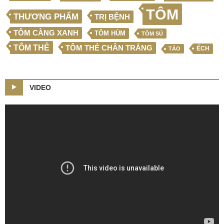
TÔM
THƯƠNG PHẨM
TRỊ BỆNH
TÔM CÀNG XANH
TÔM HÙM
TÔM SÚ
TÔM THẺ
TÔM THẺ CHÂN TRẮNG
ẾCH
TẢO
VIDEO