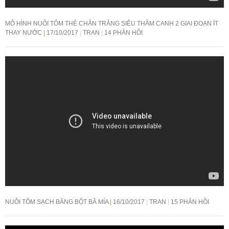
MÔ HÌNH NUÔI TÔM THẺ CHÂN TRẮNG SIÊU THÂM CANH 2 GIAI ĐOẠN ÍT
THAY NƯỚC
17/10/2017
TRAN
14 PHẢN HỒI
NUÔI TÔM SẠCH BẰNG BỘT BÃ MÍA
16/10/2017
TRAN
15 PHẢN HỒI