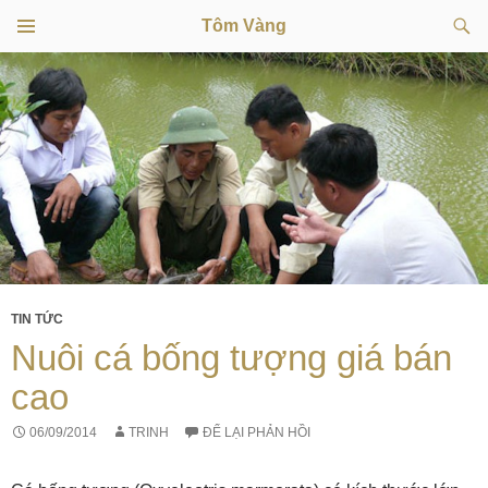
Tìm
Tôm Vàng
kiếm
TRÌNH
CHUYỂN
ĐƠN
CƠ SỞ
ĐẾN
NỘI
DUNG
TIN TỨC
Nuôi cá bống tượng giá bán
cao
06/09/2014
TRINH
ĐỂ LẠI PHẢN HỒI