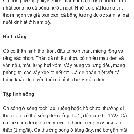
Cá bống tượng (Oxyeleotris marmorata) có kích thước lớn
nhất trong họ cá bống nước ngọt. Nhờ có chất lượng thịt
thơm ngon và giá bán cao, cá bống tượng được xem là loài
nuôi kinh tế ở Nam bộ.
Hình dáng
Cá có thân hình thoi tròn, đầu to hơn thân, miệng rộng và
răng sắc nhọn. Thân cá nhiều nhớt, có nhiều màu đen và
vằn nâu, màu lưng hơi xám. Vảy bụng và lưng đều, mang
phồng to, các vây xòe ra hết cỡ. Cá dễ phân biệt với cá
bống khác do dưới đuôi có hình chữ V màu đen.
Tập tính sống
Cá sống ở sông rạch, ao, ruộng hoặc hồ chứa, thường đi
theo cặp, có thể sống được ở pH = 5, độ mặn 0 – 15‰. Cá
có thể chịu đựng được nước có hàm lượng ôxy hòa tan
thấp (1 mg/lít). Cá thường sống ở tầng đáy, mé bờ gần mặt