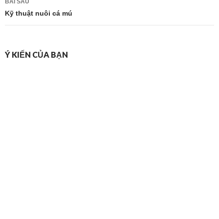
BÀI SAU
viết
Kỹ thuật nuôi cá mú
Ý KIẾN CỦA BẠN