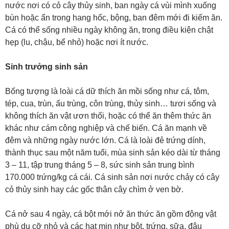
nước nơi có cỏ cây thủy sinh, ban ngày cá vùi mình xuống
bùn hoặc ẩn trong hang hốc, bộng, ban đêm mới đi kiếm ăn.
Cá có thể sống nhiều ngày không ăn, trong điều kiện chật
hẹp (lu, chậu, bể nhỏ) hoặc nơi ít nước.
Sinh trưởng sinh sản
Bống tượng là loài cá dữ thích ăn mồi sống như cá, tôm,
tép, cua, trùn, ấu trùng, côn trùng, thủy sinh… tươi sống và
không thích ăn vật ươn thối, hoặc có thể ăn thêm thức ăn
khác như cám công nghiệp và chế biến. Cá ăn mạnh về
đêm và những ngày nước lớn. Cá là loài đẻ trứng dính,
thành thục sau một năm tuổi, mùa sinh sản kéo dài từ tháng
3 – 11, tập trung tháng 5 – 8, sức sinh sản trung bình
170.000 trứng/kg cá cái. Cá sinh sản nơi nước chảy có cây
cỏ thủy sinh hay các gốc thân cây chìm ở ven bờ.
Cá nở sau 4 ngày, cá bột mới nở ăn thức ăn gồm động vật
phù du cỡ nhỏ và các hạt mịn như bột, trứng, sữa, đậu