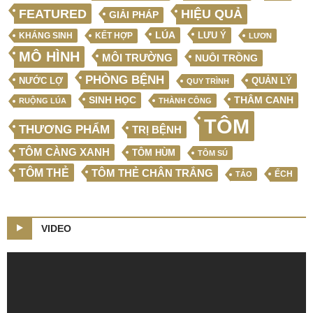
FEATURED
HIỆU QUẢ
GIẢI PHÁP
LÚA
LƯU Ý
KẾT HỢP
KHÁNG SINH
LƯƠN
MÔ HÌNH
MÔI TRƯỜNG
NUÔI TRỒNG
PHÒNG BỆNH
NƯỚC LỢ
QUẢN LÝ
QUY TRÌNH
SINH HỌC
THÂM CANH
RUỘNG LÚA
THÀNH CÔNG
TÔM
THƯƠNG PHẨM
TRỊ BỆNH
TÔM CÀNG XANH
TÔM HÙM
TÔM SÚ
TÔM THẺ
TÔM THẺ CHÂN TRẮNG
ẾCH
TẢO
VIDEO