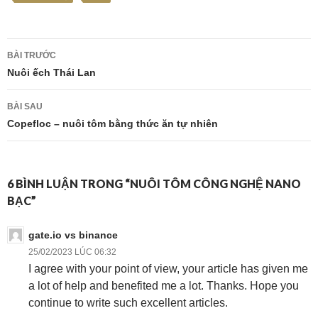
Điều
BÀI TRƯỚC
hướng
Nuôi ếch Thái Lan
bài
BÀI SAU
viết
Copefloc – nuôi tôm bằng thức ăn tự nhiên
6 BÌNH LUẬN TRONG “NUÔI TÔM CÔNG NGHỆ NANO
BẠC”
gate.io vs binance
25/02/2023 LÚC 06:32
I agree with your point of view, your article has given me
a lot of help and benefited me a lot. Thanks. Hope you
continue to write such excellent articles.