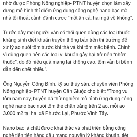
nhờ được Phòng Nông nghiệp- PTNT huyện chọn làm xây
dựng mô hình thí điểm ứng dụng công nghệ nano bạc mà
nhà tôi thoát cảnh đánh cược “một ăn cả, hai ngã về không”.
Trước đây mọi người vẫn có thói quen dùng các loại thuốc
kháng sinh diệt khuẩn truyền thống bán trên thị trường để
xử lý ao nuôi tôm trước khi thả và khi tôm mắc bệnh. Chính
vì dùng quen nên các loại vi khuẩn gây hại trở nên “nhờn
thuốc”, do đó hiệu quả mang lại không cao, tôm vẫn bị bệnh
dẫn đến chết nhiều”.
Ông Nguyễn Công Bình, kỹ sư thủy sản, chuyên viên Phòng
Nông nghiệp- PTNT huyện Cần Giuộc cho biết: “Trong vụ
tôm năm nay, huyện đã thử nghiệm mô hình ứng dụng công
nghệ nano bạc nuôi tôm thẻ chân trắng trên 2 ao, mỗi ao
3.000 m2 tại hai xã Phước Lại, Phước Vĩnh Tây.
Nano bạc là chất được khai thác và phát triển bằng công
nghệ tiên tiến hàng đầu mang nguyên lý kháng khuẩn, tiệt