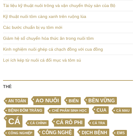
Tài liệu kỹ thuật nuôi trông và vận chuyển thủy sản của Bộ
Kỹ thuật nuôi tôm càng xanh trên ruộng lúa
Các bước chuẩn bị vụ tôm mới
Giảm hệ số chuyển hóa thức ăn trong nuôi tôm
Kinh nghiệm nuôi ghép cá chạch đồng với cua đồng
Lợi ích kép từ nuôi cá đối mục và tôm sú
THẺ
AO NUÔI
BỀN VỮNG
BIỂN
AN TOÀN
CUA
BỆNH ĐỐM TRẮNG
CHẾ PHẨM SINH HỌC
CÀ MAU
CÁ
CÁ RÔ PHI
CÁ CHÌNH
CÁ TRA
CÔNG NGHỆ
DỊCH BỆNH
EMS
CÔNG NGHIỆP