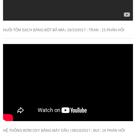
NUÔI TÔM SẠCH BẰNG BỘT BÃ MÍA
16/10/2017
TRAN
15 PHẢN HỒI
HỆ THỐNG BƠM OXY BẰNG MÁY DẦU
08/10/2017
BUI
16 PHẢN HỒI