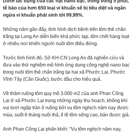
Dưới tác dụng của các hạt nano bạc, trong vòng 5 phút,
tế bào của hơn 650 loại vi khuẩn sẽ bị tiêu diệt và ngăn
ngừa vi khuẩn phát sinh tới 99,99%.
Những năm gần đây, tình hình dịch bệnh trên tôm thẻ chân
trắng tại Long An diễn biến khá phức tạp, tôm chết hàng loạt
ở nhiều nơi khiến người nuôi tôm điêu đứng.
Trước tình hình đó, Sở KH-CN Long An đã nghiên cứu và
đưa vào thử nghiệm mô hình ứng dụng công nghệ nano bạc
trong nuôi tôm thẻ chân trắng tại hai xã Phước Lại, Phước
Vĩnh Tây (Cần Giuộc), bước đầu cho hiệu quả.
Về thăm ruộng tôm quy mô 3.000 m2 của anh Phan Công
Lại ở xã Phước Lại trong những ngày thu hoạch, không khí
vui tươi ngập tràn ô ruộng bởi vụ tôm nghịch năm nay được
mùa, suốt 6 tháng nuôi thả, tỉ lệ tôm sống cao, bán được giá.
Anh Phan Công Lại phấn khởi: “Vụ tôm nghịch năm nay,