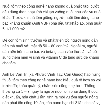
Nuôi tôm theo công nghệ nano không quá phức tạp, bước
đầu dùng than hoạt tính cải tạo vuông nuôi như các vụ nuôi
khác. Trước khi thả tôm giống, người nuôi tôm dùng nano
bạc kháng khuẩn (Anti VBF) pha đều tạt khắp ao, bình quân
5 lít/1.000 m2.
Để con tôm sinh trưởng và phát triển tốt, người nông dân
nên thả nuôi với mật độ 50 – 80 con/m2. Ngoài ra, người
dân nên trộn nano bạc và beta-glucan vào thức ăn và bổ
sung thêm men vi sinh và vitamin C để tăng sức đề kháng
cho tôm.
Anh Lê Văn Trị (xã Phước Vĩnh Tây, Cần Giuộc) hào hứng:
“Nuôi tôm theo công nghệ nano bạc hiệu quả rõ hơn so với
trước đó; khâu quản lý, chăm sóc cũng nhẹ hơn. Thông
thường cứ 5 – 7 ngày là người nuôi tôm phải dùng thuốc
diệt khuẩn, hóa chất 1 lần, tính ra mỗi vụ tôm người nông
dân phải tốn công 10 lần, còn nano bạc chỉ 3 lần cho cả vụ.