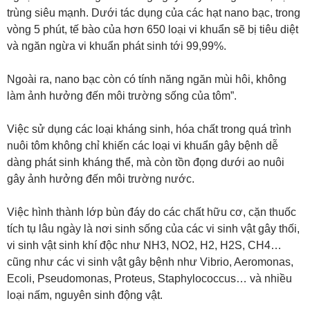
trùng siêu mạnh. Dưới tác dụng của các hạt nano bạc, trong
vòng 5 phút, tế bào của hơn 650 loại vi khuẩn sẽ bị tiêu diệt
và ngăn ngừa vi khuẩn phát sinh tới 99,99%.
Ngoài ra, nano bạc còn có tính năng ngăn mùi hôi, không
làm ảnh hưởng đến môi trường sống của tôm”.
Việc sử dụng các loại kháng sinh, hóa chất trong quá trình
nuôi tôm không chỉ khiến các loại vi khuẩn gây bệnh dễ
dàng phát sinh kháng thể, mà còn tồn đọng dưới ao nuôi
gây ảnh hưởng đến môi trường nước.
Việc hình thành lớp bùn đáy do các chất hữu cơ, cặn thuốc
tích tụ lâu ngày là nơi sinh sống của các vi sinh vật gây thối,
vi sinh vật sinh khí độc như NH3, NO2, H2, H2S, CH4…
cũng như các vi sinh vật gây bệnh như Vibrio, Aeromonas,
Ecoli, Pseudomonas, Proteus, Staphylococcus… và nhiều
loại nấm, nguyên sinh động vật.