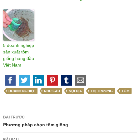
5 doanh nghiệp
sản xuất tôm
giống hàng đầu
Việt Nam
DOANH NGHIỆP
NHU CẦU
NỘI ĐỊA
THỊ TRƯỜNG
TÔM
Điều
BÀI TRƯỚC
hướng
Phương pháp chọn tôm giống
bài
BÀI SAU