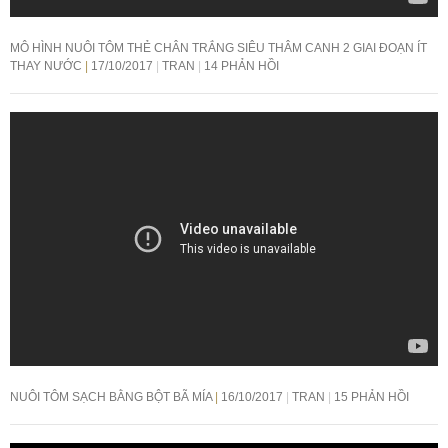
MÔ HÌNH NUÔI TÔM THẺ CHÂN TRẮNG SIÊU THÂM CANH 2 GIAI ĐOẠN ÍT
THAY NƯỚC
17/10/2017
TRAN
14 PHẢN HỒI
NUÔI TÔM SẠCH BẰNG BỘT BÃ MÍA
16/10/2017
TRAN
15 PHẢN HỒI