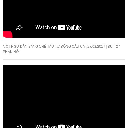
MỘT NGƯ DÂN SÁNG CHẾ TÀU TỰ ĐỘNG CÂU CÁ
27/02/2017
BUI
27
PHẢN HỒI