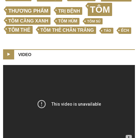
TÔM
THƯƠNG PHẨM
TRỊ BỆNH
TÔM CÀNG XANH
TÔM HÙM
TÔM SÚ
TÔM THẺ
TÔM THẺ CHÂN TRẮNG
ẾCH
TẢO
VIDEO