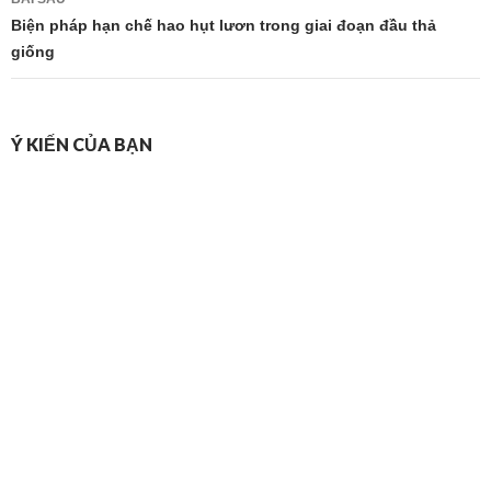
viết
Biện pháp hạn chế hao hụt lươn trong giai đoạn đầu thả
giống
Ý KIẾN CỦA BẠN