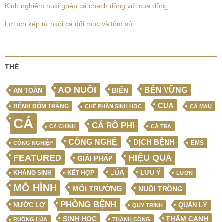
Kinh nghiệm nuôi ghép cá chạch đồng với cua đồng
Lợi ích kép từ nuôi cá đối mục và tôm sú
THẺ
AO NUÔI
BỀN VỮNG
BIỂN
AN TOÀN
CUA
BỆNH ĐỐM TRẮNG
CHẾ PHẨM SINH HỌC
CÀ MAU
CÁ
CÁ RÔ PHI
CÁ CHÌNH
CÁ TRA
CÔNG NGHỆ
DỊCH BỆNH
EMS
CÔNG NGHIỆP
FEATURED
HIỆU QUẢ
GIẢI PHÁP
LÚA
LƯU Ý
KẾT HỢP
KHÁNG SINH
LƯƠN
MÔ HÌNH
MÔI TRƯỜNG
NUÔI TRỒNG
PHÒNG BỆNH
NƯỚC LỢ
QUẢN LÝ
QUY TRÌNH
SINH HỌC
THÂM CANH
RUỘNG LÚA
THÀNH CÔNG