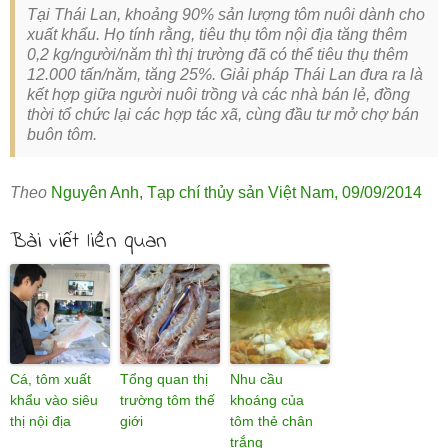
Tại Thái Lan, khoảng 90% sản lượng tôm nuôi dành cho
xuất khẩu. Họ tính rằng, tiêu thụ tôm nội địa tăng thêm
0,2 kg/người/năm thì thị trường đã có thể tiêu thụ thêm
12.000 tấn/năm, tăng 25%. Giải pháp Thái Lan đưa ra là
kết hợp giữa người nuôi trồng và các nhà bán lẻ, đồng
thời tổ chức lại các hợp tác xã, cùng đầu tư mở chợ bán
buôn tôm.
Theo
Nguyên Anh
,
Tạp chí thủy sản Việt Nam
,
09/09/2014
Bài viết liên quan
Cá, tôm xuất
Tổng quan thị
Nhu cầu
khẩu vào siêu
trường tôm thế
khoáng của
thị nội địa
giới
tôm thẻ chân
trắng