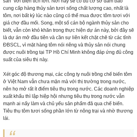
sản” với diện tích lớn. Nơi này sẽ có đủ cơ sở đảm bảo
cung cấp hàng thủy sản tươi sống chất lượng cao, nhất là
tôm, nơi bất kỳ lúc nào cũng có thể mua được tôm tươi với
giá chợ đầu mối. Song, một số cán bộ ngành thủy sản cho
biết, vẫn còn khó khăn trong thực hiện dự án này, bởi đây sẽ
là dự án mở đầu tiên và cần sự liên kết chặt chẽ từ các tỉnh
ĐBSCL, vì mặt hàng tôm nói riêng và thủy sản nói chung
được nuôi trồng tại TP Hồ Chí Minh không đáp ứng đủ công
suất của siêu thị này.
Xét góc độ thương mại, các công ty nuôi trồng chế biến tôm
ở Việt Nam vẫn chưa mặn mà với thị trường trong nước,
nên họ mở rất ít điểm tiêu thụ trong nước. Các doanh nghiệp
xuất khẩu thì lập hiệp hội nhưng tiêu thụ trong nước vẫn
mạnh ai nấy làm và chủ yếu sản phẩm đã qua chế biến.
Tiêu thụ tôm tươi sống phần lớn từ nông trại và nhờ thương
lái.