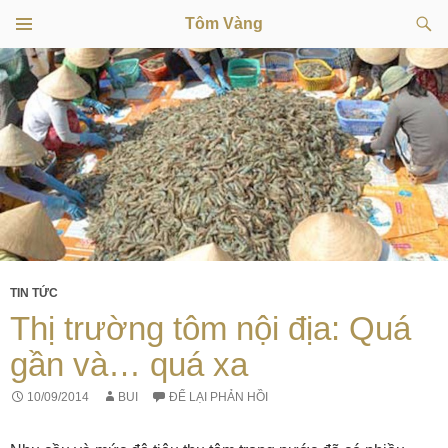
Tìm
Tôm Vàng
kiếm
TRÌNH
CHUYỂN
ĐƠN
CƠ SỞ
ĐẾN
NỘI
DUNG
TIN TỨC
Thị trường tôm nội địa: Quá
gần và… quá xa
10/09/2014
BUI
ĐỂ LẠI PHẢN HỒI