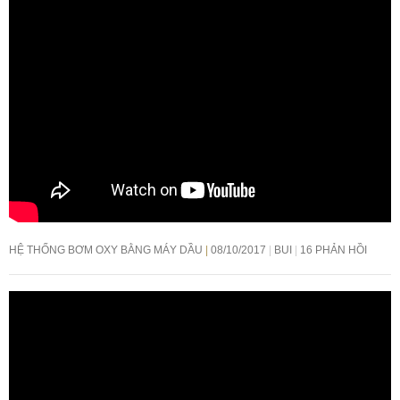
HỆ THỐNG BƠM OXY BẰNG MÁY DẦU
08/10/2017
BUI
16 PHẢN HỒI