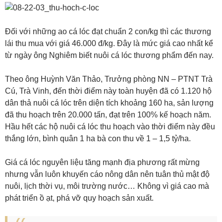
Đối với những ao cá lóc đạt chuẩn 2 con/kg thì các thương
lái thu mua với giá 46.000 đ/kg. Đây là mức giá cao nhất kể
từ ngày ông Nghiêm biết nuôi cá lóc thương phẩm đến nay.
Theo ông Huỳnh Văn Thảo, Trưởng phòng NN – PTNT Trà
Cú, Trà Vinh, đến thời điểm này toàn huyện đã có 1.120 hộ
dân thả nuôi cá lóc trên diện tích khoảng 160 ha, sản lượng
đã thu hoạch trên 20.000 tấn, đạt trên 100% kế hoạch năm.
Hầu hết các hộ nuôi cá lóc thu hoạch vào thời điểm này đều
thắng lớn, bình quân 1 ha bà con thu về 1 – 1,5 tỷ/ha.
Giá cá lóc nguyên liệu tăng mạnh địa phương rất mừng
nhưng vẫn luôn khuyến cáo nông dân nên tuân thủ mật độ
nuôi, lịch thời vụ, môi trường nước… Không vì giá cao mà
phát triển ồ ạt, phá vỡ quy hoạch sản xuất.