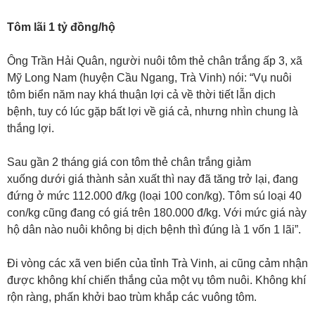
Tôm lãi 1 tỷ đồng/hộ
Ông Trần Hải Quân, người nuôi tôm thẻ chân trắng ấp 3, xã
Mỹ Long Nam (huyện Cầu Ngang, Trà Vinh) nói: “Vụ nuôi
tôm biển năm nay khá thuận lợi cả về thời tiết lẫn dịch
bệnh, tuy có lúc gặp bất lợi về giá cả, nhưng nhìn chung là
thắng lợi.
Sau gần 2 tháng giá con tôm thẻ chân trắng giảm
xuống dưới giá thành sản xuất thì nay đã tăng trở lại, đang
đứng ở mức 112.000 đ/kg (loại 100 con/kg). Tôm sú loại 40
con/kg cũng đang có giá trên 180.000 đ/kg. Với mức giá này
hộ dân nào nuôi không bị dịch bệnh thì đúng là 1 vốn 1 lãi”.
Đi vòng các xã ven biển của tỉnh Trà Vinh, ai cũng cảm nhận
được không khí chiến thắng của một vụ tôm nuôi. Không khí
rộn ràng, phấn khởi bao trùm khắp các vuông tôm.