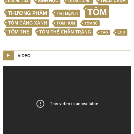
SINH HỌC
THÂM CANH
RUỘNG LÚA
THÀNH CÔNG
TÔM
THƯƠNG PHẨM
TRỊ BỆNH
TÔM CÀNG XANH
TÔM HÙM
TÔM SÚ
TÔM THẺ
TÔM THẺ CHÂN TRẮNG
ẾCH
TẢO
VIDEO