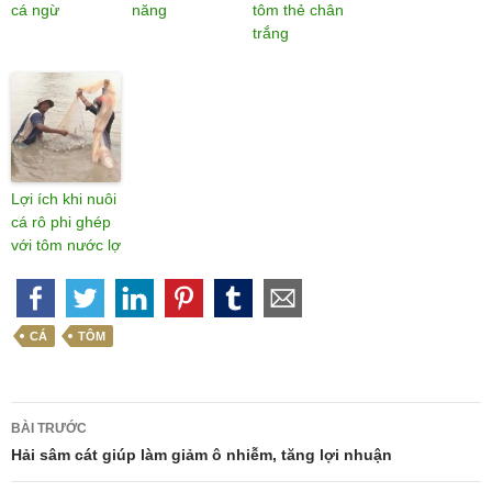
cá ngừ
năng
tôm thẻ chân
trắng
Lợi ích khi nuôi
cá rô phi ghép
với tôm nước lợ
CÁ
TÔM
Điều
BÀI TRƯỚC
hướng
Hải sâm cát giúp làm giảm ô nhiễm, tăng lợi nhuận