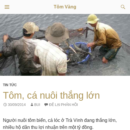
Tìm
Tôm Vàng
kiếm
TRÌNH
CHUYỂN
ĐƠN
CƠ SỞ
ĐẾN
NỘI
DUNG
TIN TỨC
Tôm, cá nuôi thắng lớn
30/09/2014
BUI
ĐỂ LẠI PHẢN HỒI
Người nuôi tôm biển, cá lóc ở Trà Vinh đang thắng lớn,
nhiều hộ dân thu lợi nhuận trên một tỷ đồng.