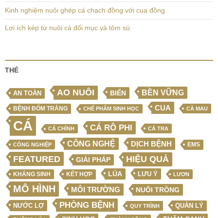
Kinh nghiệm nuôi ghép cá chạch đồng với cua đồng
Lợi ích kép từ nuôi cá đối mục và tôm sú
THẺ
AO NUÔI
BỀN VỮNG
BIỂN
AN TOÀN
CUA
BỆNH ĐỐM TRẮNG
CHẾ PHẨM SINH HỌC
CÀ MAU
CÁ
CÁ RÔ PHI
CÁ CHÌNH
CÁ TRA
CÔNG NGHỆ
DỊCH BỆNH
EMS
CÔNG NGHIỆP
FEATURED
HIỆU QUẢ
GIẢI PHÁP
LÚA
LƯU Ý
KẾT HỢP
KHÁNG SINH
LƯƠN
MÔ HÌNH
MÔI TRƯỜNG
NUÔI TRỒNG
PHÒNG BỆNH
NƯỚC LỢ
QUẢN LÝ
QUY TRÌNH