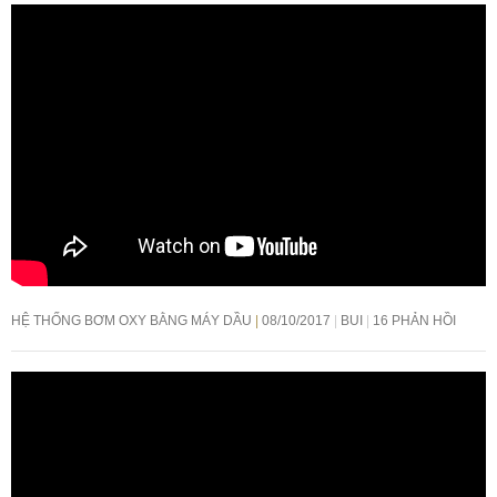
HỆ THỐNG BƠM OXY BẰNG MÁY DẦU
08/10/2017
BUI
16 PHẢN HỒI