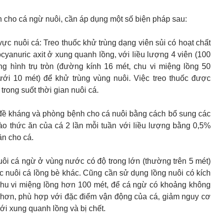
h cho cá ngừ nuôi, cần áp dụng một số biện pháp sau:
vực nuôi cá: Treo thuốc khử trùng dạng viên sủi có hoạt chất
socyanuric axit ở xung quanh lồng, với liều lượng 4 viên (100
g hình trụ tròn (đường kính 16 mét, chu vi miệng lồng 50
ưới 10 mét) để khử trùng vùng nuôi. Việc treo thuốc được
 trong suốt thời gian nuôi cá.
đề kháng và phòng bệnh cho cá nuôi bằng cách bổ sung các
ào thức ăn của cá 2 lần mỗi tuần với liều lượng bằng 0,5%
ăn cho cá.
uôi cá ngừ ở vùng nước có độ trong lớn (thường trên 5 mét)
c nuôi cá lồng bè khác. Cũng cần sử dụng lồng nuôi có kích
chu vi miệng lồng hơn 100 mét, để cá ngừ có khoảng không
g hơn, phù hợp với đặc điểm vận động của cá, giảm nguy cơ
ới xung quanh lồng và bị chết.