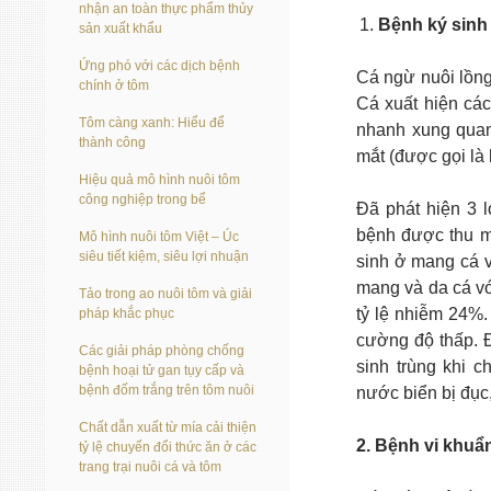
nhận an toàn thực phẩm thủy
Bệnh ký sinh
sản xuất khẩu
Ứng phó với các dịch bệnh
Cá ngừ nuôi lồng
chính ở tôm
Cá xuất hiện các
Tôm càng xanh: Hiểu để
nhanh xung quanh
thành công
mắt (được gọi là 
Hiệu quả mô hình nuôi tôm
công nghiệp trong bể
Đã phát hiện 3 l
bệnh được thu 
Mô hình nuôi tôm Việt – Úc
siêu tiết kiệm, siêu lợi nhuận
sinh ở mang cá v
mang và da cá vớ
Tảo trong ao nuôi tôm và giải
tỷ lệ nhiễm 24%.
pháp khắc phục
cường độ thấp. Đ
Các giải pháp phòng chống
sinh trùng khi 
bệnh hoại tử gan tụy cấp và
bệnh đốm trắng trên tôm nuôi
nước biển bị đục,
Chất dẫn xuất từ mía cải thiện
2. Bệnh vi khuẩ
tỷ lệ chuyển đổi thức ăn ở các
trang trại nuôi cá và tôm