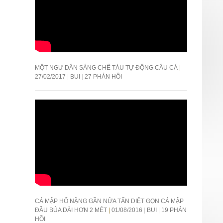
MỘT NGƯ DÂN SÁNG CHẾ TÀU TỰ ĐỘNG CÂU CÁ
27/02/2017
BUI
27 PHẢN HỒI
CÁ MẬP HỔ NẶNG GẦN NỬA TẤN DIỆT GỌN CÁ MẬP
ĐẦU BÚA DÀI HƠN 2 MÉT
01/08/2016
BUI
19 PHẢN
HỒI