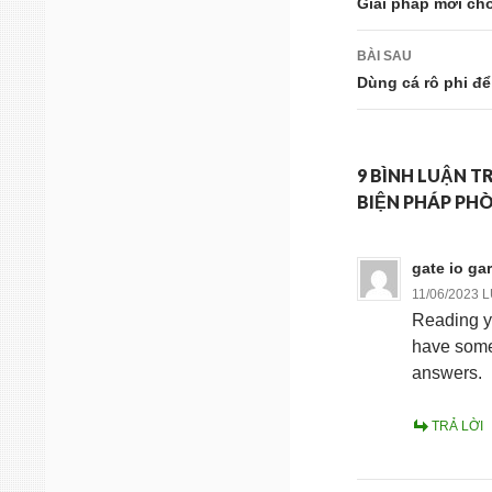
hướng
Giải pháp mới ch
bài
BÀI SAU
viết
Dùng cá rô phi đ
9 BÌNH LUẬN T
BIỆN PHÁP PHÒ
gate io ga
11/06/2023 
Reading yo
have some 
answers.
TRẢ LỜI