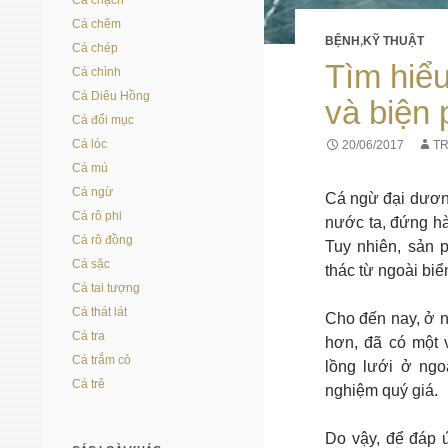
Cá chạch
Cá chẽm
BỆNH
,
KỸ THUẬT
Cá chép
Tìm hiểu
Cá chình
Cá Diêu Hồng
và biện 
Cá đối mục
Cá lóc
20/06/2017
T
Cá mú
Cá ngừ
Cá ngừ đại dương
Cá rô phi
nước ta, đứng hà
Cá rô đồng
Tuy nhiên, sản 
Cá sặc
thác từ ngoài biể
Cá tai tượng
Cá thát lát
Cho đến nay, ở n
Cá tra
hơn, đã có một 
Cá trắm cỏ
lồng lưới ở ngo
Cá trê
nghiệm quý giá.
Do vậy, để đáp ứ