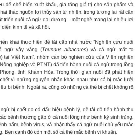
u để chế biến xuất khẩu, gia tăng giá trị cho sản phẩm và
hai thác nguồn lợi thủy sản tự nhiên, trong tương lai rất cần
át triển nuôi cá ngừ đại dương – một nghề mang lại nhiều lợi
diện kinh tế và xã hội.
triển khai thực hiện đề tài cấp nhà nước “Nghiên cứu nuôi
á ngừ vây vàng (
Thunnus albacares
) và cá ngừ mắt to
s
) tại Việt Nam”, nhóm cán bộ nghiên cứu của Viện nghiên
Nông nghiệp và PTNT) đã tiến hành nuôi cá ngừ trong lồng
 Phong, tỉnh Khánh Hòa. Trong thời gian nuôi đã phát hiện
ị chết vì những nguyên nhân khác nhau như cá bị mắc lưới
iệu bị bệnh. Ngoài ra, cũng có những cá thể bị chết không rõ
 ngừ bị chết do có dấu hiệu bệnh lý, đề tài đã tiến hành thu
các bệnh thường gặp ở cá nuôi lồng như bệnh ký sinh trùng,
ệnh nấm, bệnh virus, và nhận thấy cá ngừ nuôi chủ yếu mắc
ng. Bên cạnh đó còn một số cá thể mắc bệnh vi khuẩn.