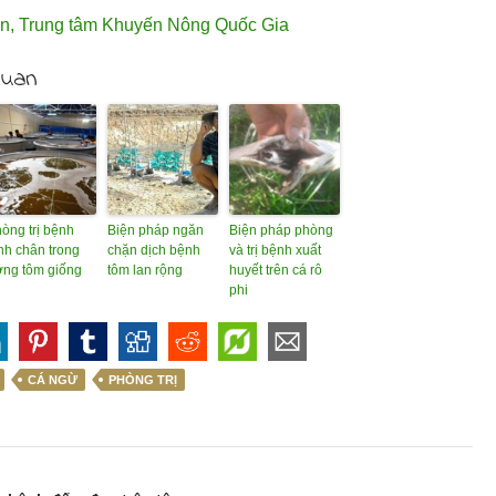
n
,
Trung tâm Khuyến Nông Quốc Gia
quan
òng trị bệnh
Biện pháp ngăn
Biện pháp phòng
nh chân trong
chặn dịch bệnh
và trị bệnh xuất
ng tôm giống
tôm lan rộng
huyết trên cá rô
phi
CÁ NGỪ
PHÒNG TRỊ