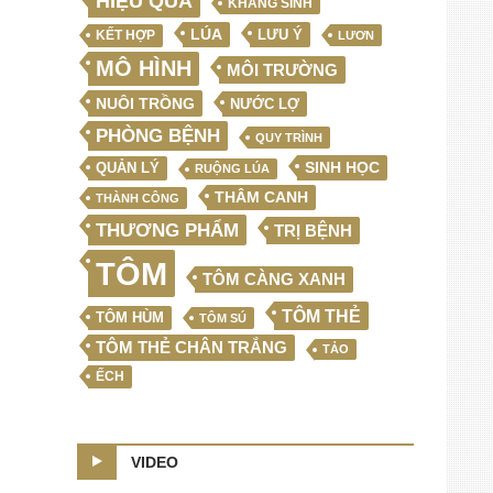
HIỆU QUẢ
KHÁNG SINH
LÚA
LƯU Ý
KẾT HỢP
LƯƠN
MÔ HÌNH
MÔI TRƯỜNG
NUÔI TRỒNG
NƯỚC LỢ
PHÒNG BỆNH
QUY TRÌNH
SINH HỌC
QUẢN LÝ
RUỘNG LÚA
THÂM CANH
THÀNH CÔNG
THƯƠNG PHẨM
TRỊ BỆNH
TÔM
TÔM CÀNG XANH
TÔM THẺ
TÔM HÙM
TÔM SÚ
TÔM THẺ CHÂN TRẮNG
TẢO
ẾCH
VIDEO