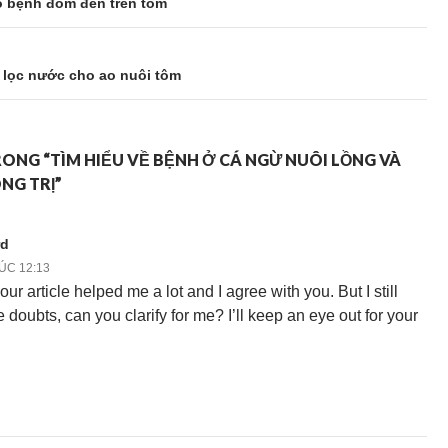
o bệnh đốm đen trên tôm
ể lọc nước cho ao nuôi tôm
RONG “TÌM HIỂU VỀ BỆNH Ở CÁ NGỪ NUÔI LỒNG VÀ
NG TRỊ”
rd
LÚC 12:13
ur article helped me a lot and I agree with you. But I still
doubts, can you clarify for me? I’ll keep an eye out for your