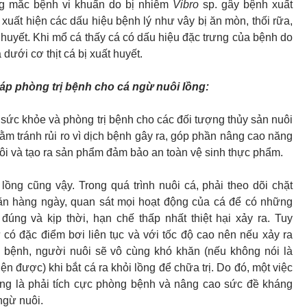
g mắc bệnh vi khuẩn do bị nhiễm
Vibro
sp. gây bệnh xuất
 xuất hiện các dấu hiệu bệnh lý như vây bị ăn mòn, thối rữa,
t huyết. Khi mổ cá thấy cá có dấu hiệu đặc trưng của bệnh do
 dưới cơ thịt cá bị xuất huyết.
háp phòng trị bệnh cho cá ngừ nuôi lồng:
 sức khỏe và phòng trị bệnh cho các đối tượng thủy sản nuôi
nhằm tránh rủi ro vì dịch bệnh gây ra, góp phần nâng cao năng
uôi và tạo ra sản phẩm đảm bảo an toàn vệ sinh thực phẩm.
lồng cũng vậy. Trong quá trình nuôi cá, phải theo dõi chặt
ăn hàng ngày, quan sát mọi hoạt động của cá để có những
đúng và kịp thời, hạn chế thấp nhất thiệt hại xảy ra. Tuy
 có đặc điểm bơi liên tục và với tốc độ cao nên nếu xảy ra
ị bệnh, người nuôi sẽ vô cùng khó khăn (nếu không nói là
ện được) khi bắt cá ra khỏi lồng để chữa trị. Do đó, một việc
ọng là phải tích cực phòng bệnh và nâng cao sức đề kháng
ngừ nuôi.