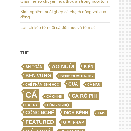
Giảm hệ số chuyển hóa thức ăn trong nuôi tôm
Kinh nghiệm nuôi ghép cá chạch đồng với cua
đồng
Lợi ích kép từ nuôi cá đối mục và tôm sú
THẺ
AO NUÔI
BIỂN
AN TOÀN
BỀN VỮNG
BỆNH ĐỐM TRẮNG
CUA
CHẾ PHẨM SINH HỌC
CÀ MAU
CÁ
CÁ RÔ PHI
CÁ CHÌNH
CÁ TRA
CÔNG NGHIỆP
CÔNG NGHỆ
DỊCH BỆNH
EMS
FEATURED
GIẢI PHÁP