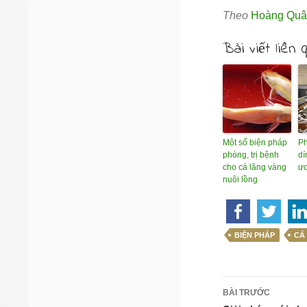
Theo
Hoàng Quâ
Bài viết liên 
Một số biện pháp
Ph
phòng, trị bệnh
dí
cho cá lăng vàng
ươ
nuôi lồng
BIỆN PHÁP
CÁ
Điều
BÀI TRƯỚC