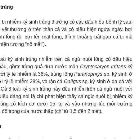
 trùng
 bị nhiễm ký sinh trùng thường có các dấu hiệu bệnh lý sau:
 vết thương ở trên thân cá và có biểu hiện ngứa ngáy, bơi
 lồng rồi bơi lên mặt lồng, thỉnh thoảng bắt gặp cá bị mù
hiện tượng “nổ mắt”).
oài ký sinh trùng nhiễm trên cá ngừ nuôi lồng có dấu hiệu
mẫu, gồm: trùng quả dưa nước mặn
Cryptocaryon irritans
ký
ới tỷ lệ nhiễm là 36%, trùng lông
Paranophrys
sp. ký sinh ở
i tỷ lệ nhiễm 28%, và rận cá
Caligus
sp. ký sinh ở da cá với
 Cả 3 loài ký sinh trùng này đều nhiễm trên cá ngừ nuôi với
iều đáng nói là chỉ phát hiện thấy cá ngừ nuôi bị nhiễm ký
chúng có kích cỡ dưới 15 kg và vào những lúc môi trường
 độ trong của nước thấp (chỉ từ 1,5 đến 2 mét).
n