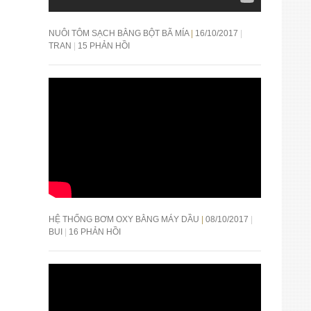
NUÔI TÔM SẠCH BẰNG BỘT BÃ MÍA
16/10/2017
TRAN
15 PHẢN HỒI
HỆ THỐNG BƠM OXY BẰNG MÁY DẦU
08/10/2017
BUI
16 PHẢN HỒI