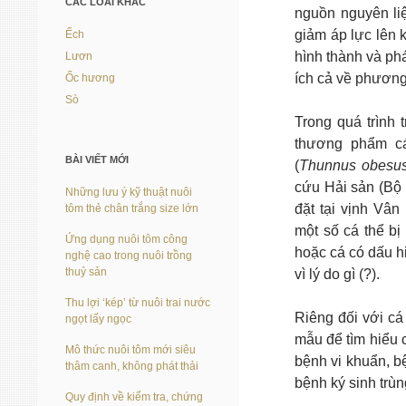
CÁC LOÀI KHÁC
nguồn nguyên liệ
giảm áp lực lên k
Ếch
hình thành và ph
Lươn
ích cả về phương 
Ốc hương
Sò
Trong quá trình 
thương phẩm c
BÀI VIẾT MỚI
(
Thunnus obesu
cứu Hải sản (Bộ 
Những lưu ý kỹ thuật nuôi
đặt tại vịnh Vân
tôm thẻ chân trắng size lớn
một số cá thể b
Ứng dụng nuôi tôm công
hoặc cá có dấu h
nghệ cao trong nuôi trồng
thuỷ sản
vì lý do gì (?).
Thu lợi ‘kép’ từ nuôi trai nước
Riêng đối với cá
ngọt lấy ngọc
mẫu để tìm hiểu 
Mô thức nuôi tôm mới siêu
bệnh vi khuẩn, b
thâm canh, không phát thải
bệnh ký sinh trù
Quy định về kiểm tra, chứng