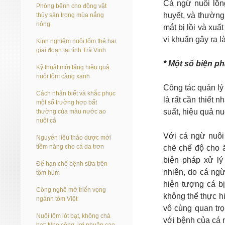
Cá ngừ nuôi lồn
Phòng bệnh cho động vật
huyết, và thường
thủy sản trong mùa nắng
nóng
mắt bị lồi và xuấ
vi khuẩn gây ra là
Kinh nghiệm nuôi tôm thẻ hai
giai đoạn tại tỉnh Trà Vinh
* Một số biện p
Kỹ thuật mới tăng hiệu quả
nuôi tôm càng xanh
Công tác quản lý
Cách nhận biết và khắc phục
là rất cần thiết 
một số trường hợp bất
suất, hiệu quả n
thường của màu nước ao
nuôi cá
Với cá ngừ nuôi 
Nguyên liệu thảo dược mới
tiềm năng cho cá da trơn
chẽ chế độ cho 
biện pháp xử lý 
Để hạn chế bệnh sữa trên
nhiên, do cá ngừ
tôm hùm
hiện tượng cá b
Công nghệ mở triển vọng
không thể thực hi
ngành tôm Việt
vô cùng quan tr
Nuôi tôm lót bạt, không chà
với bệnh của cá 