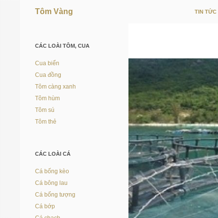
Tôm Vàng
TIN TỨC
Vì người nuôi trồng thủy sản
CÁC LOÀI TÔM, CUA
Cua biển
Cua đồng
Tôm càng xanh
Tôm hùm
Tôm sú
Tôm thẻ
CÁC LOÀI CÁ
Cá bống kèo
Cá bông lau
Cá bống tượng
Cá bớp