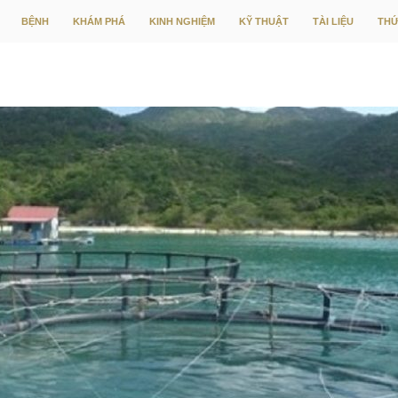
CHUYỂN ĐẾN NỘI DUNG
BỆNH
KHÁM PHÁ
KINH NGHIỆM
KỸ THUẬT
TÀI LIỆU
THỨ