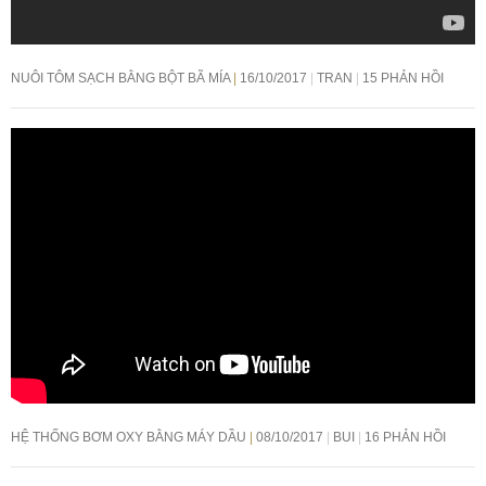
NUÔI TÔM SẠCH BẰNG BỘT BÃ MÍA
16/10/2017
TRAN
15 PHẢN HỒI
HỆ THỐNG BƠM OXY BẰNG MÁY DẦU
08/10/2017
BUI
16 PHẢN HỒI