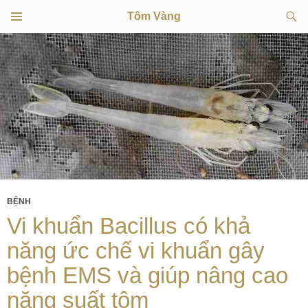
Tìm
Tôm Vàng
kiếm
TRÌNH
CHUYỂN
ĐƠN
CƠ SỞ
ĐẾN
NỘI
DUNG
BỆNH
Vi khuẩn Bacillus có khả
năng ức chế vi khuẩn gây
bệnh EMS và giúp nâng cao
năng suất tôm