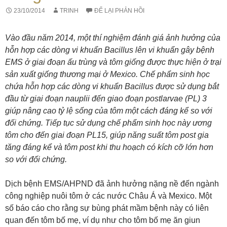
23/10/2014
TRINH
ĐỂ LẠI PHẢN HỒI
Vào đầu năm 2014, một thí nghiệm đánh giá ảnh hưởng của
hỗn hợp các dòng vi khuẩn Bacillus lên vi khuẩn gây bệnh
EMS ở giai đoạn ấu trùng và tôm giống được thực hiện ở trại
sản xuất giống thương mại ở Mexico. Chế phẩm sinh học
chứa hỗn hợp các dòng vi khuẩn Bacillus được sử dụng bắt
đầu từ giai đoạn nauplii đến giao đoạn postlarvae (PL) 3
giúp nâng cao tỷ lệ sống của tôm một cách đáng kể so với
đối chứng. Tiếp tục sử dụng chế phẩm sinh học này ương
tôm cho đến giai đoạn PL15, giúp năng suất tôm post gia
tăng đáng kể và tôm post khi thu hoạch có kích cỡ lớn hơn
so với đối chứng.
Dịch bệnh EMS/AHPND đã ảnh hưởng nặng nề đến ngành
công nghiệp nuôi tôm ở các nước Châu Á và Mexico. Một
số báo cáo cho rằng sự bùng phát mầm bệnh này có liên
quan đến tôm bố mẹ, ví dụ như cho tôm bố mẹ ăn giun