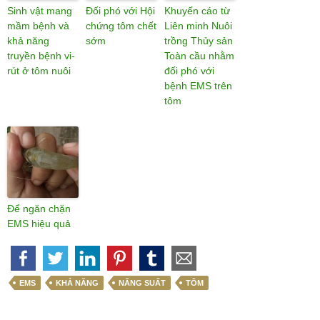
Sinh vật mang
Đối phó với Hội
Khuyến cáo từ
mầm bệnh và
chứng tôm chết
Liên minh Nuôi
khả năng
sớm
trồng Thủy sản
truyền bệnh vi-
Toàn cầu nhằm
rút ở tôm nuôi
đối phó với
bệnh EMS trên
tôm
Để ngăn chặn
EMS hiệu quả
EMS
KHẢ NĂNG
NĂNG SUẤT
TÔM