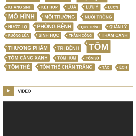
LÚA
LƯU Ý
KẾT HỢP
KHÁNG SINH
LƯƠN
MÔ HÌNH
MÔI TRƯỜNG
NUÔI TRỒNG
PHÒNG BỆNH
NƯỚC LỢ
QUẢN LÝ
QUY TRÌNH
SINH HỌC
THÂM CANH
RUỘNG LÚA
THÀNH CÔNG
TÔM
THƯƠNG PHẨM
TRỊ BỆNH
TÔM CÀNG XANH
TÔM HÙM
TÔM SÚ
TÔM THẺ
TÔM THẺ CHÂN TRẮNG
ẾCH
TẢO
VIDEO