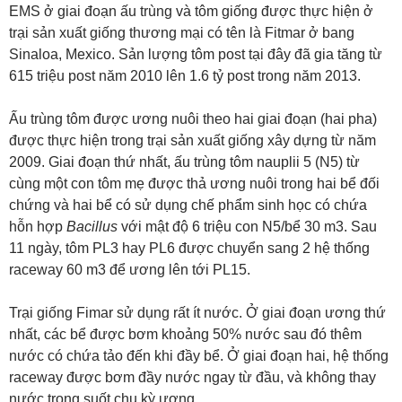
EMS ở giai đoạn ấu trùng và tôm giống được thực hiện ở
trại sản xuất giống thương mại có tên là Fitmar ở bang
Sinaloa, Mexico. Sản lượng tôm post tại đây đã gia tăng từ
615 triệu post năm 2010 lên 1.6 tỷ post trong năm 2013.
Ấu trùng tôm được ương nuôi theo hai giai đoạn (hai pha)
được thực hiện trong trại sản xuất giống xây dựng từ năm
2009. Giai đoạn thứ nhất, ấu trùng tôm nauplii 5 (N5) từ
cùng một con tôm mẹ được thả ương nuôi trong hai bể đối
chứng và hai bể có sử dụng chế phẩm sinh học có chứa
hỗn hợp
Bacillus
với mật độ 6 triệu con N5/bể 30 m3. Sau
11 ngày, tôm PL3 hay PL6 được chuyển sang 2 hệ thống
raceway 60 m3 để ương lên tới PL15.
Trại giống Fimar sử dụng rất ít nước. Ở giai đoạn ương thứ
nhất, các bể được bơm khoảng 50% nước sau đó thêm
nước có chứa tảo đến khi đầy bể. Ở giai đoạn hai, hệ thống
raceway được bơm đầy nước ngay từ đầu, và không thay
nước trong suốt chu kỳ ương.