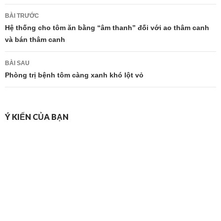
Điều
BÀI TRƯỚC
hướng
Hệ thống cho tôm ăn bằng “âm thanh” đối với ao thâm canh
và bán thâm canh
bài
viết
BÀI SAU
Phòng trị bệnh tôm càng xanh khó lột vỏ
Ý KIẾN CỦA BẠN