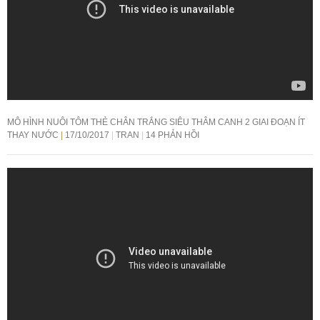
MÔ HÌNH NUÔI TÔM THẺ CHÂN TRẮNG SIÊU THÂM CANH 2 GIAI ĐOẠN ÍT
THAY NƯỚC
17/10/2017
TRAN
14 PHẢN HỒI