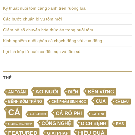
Kỹ thuật nuôi tôm càng xanh trên ruộng lúa
Các bước chuẩn bị vụ tôm mới
Giảm hệ số chuyển hóa thức ăn trong nuôi tôm
Kinh nghiệm nuôi ghép cá chạch đồng với cua đồng
Lợi ích kép từ nuôi cá đối mục và tôm sú
THẺ
AO NUÔI
BỀN VỮNG
BIỂN
AN TOÀN
CUA
BỆNH ĐỐM TRẮNG
CHẾ PHẨM SINH HỌC
CÀ MAU
CÁ
CÁ RÔ PHI
CÁ CHÌNH
CÁ TRA
CÔNG NGHỆ
DỊCH BỆNH
EMS
CÔNG NGHIỆP
FEATURED
HIỆU QUẢ
GIẢI PHÁP