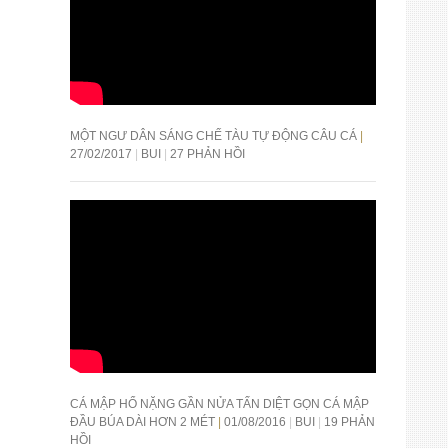
MỘT NGƯ DÂN SÁNG CHẾ TÀU TỰ ĐỘNG CÂU CÁ
27/02/2017
BUI
27 PHẢN HỒI
CÁ MẬP HỔ NẶNG GẦN NỬA TẤN DIỆT GỌN CÁ MẬP
ĐẦU BÚA DÀI HƠN 2 MÉT
01/08/2016
BUI
19 PHẢN
HỒI