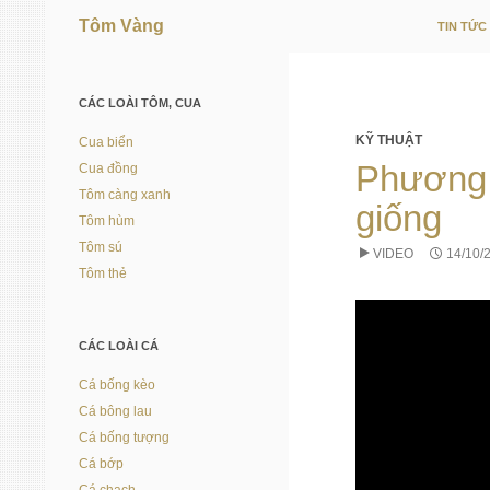
Tôm Vàng
TIN TỨC
Vì người nuôi trồng thủy sản
CÁC LOÀI TÔM, CUA
KỸ THUẬT
Cua biển
Phương 
Cua đồng
Tôm càng xanh
giống
Tôm hùm
Tôm sú
VIDEO
14/10/
Tôm thẻ
CÁC LOÀI CÁ
Cá bống kèo
Cá bông lau
Cá bống tượng
Cá bớp