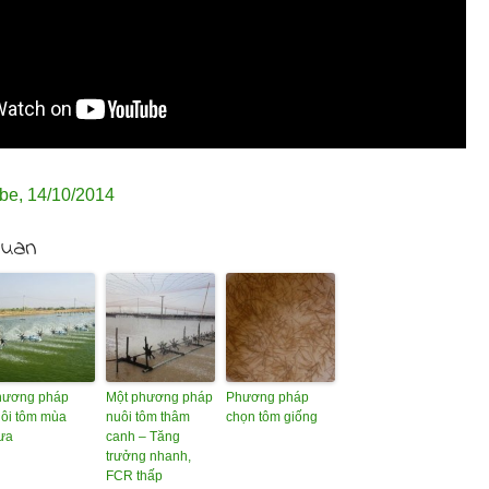
be
,
14/10/2014
quan
hương pháp
Một phương pháp
Phương pháp
ôi tôm mùa
nuôi tôm thâm
chọn tôm giống
ưa
canh – Tăng
trưởng nhanh,
FCR thấp