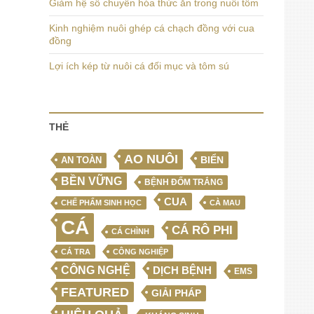
Giảm hệ số chuyển hóa thức ăn trong nuôi tôm
Kinh nghiệm nuôi ghép cá chạch đồng với cua
đồng
Lợi ích kép từ nuôi cá đối mục và tôm sú
THẺ
AO NUÔI
BIỂN
AN TOÀN
BỀN VỮNG
BỆNH ĐỐM TRẮNG
CUA
CHẾ PHẨM SINH HỌC
CÀ MAU
CÁ
CÁ RÔ PHI
CÁ CHÌNH
CÁ TRA
CÔNG NGHIỆP
CÔNG NGHỆ
DỊCH BỆNH
EMS
FEATURED
GIẢI PHÁP