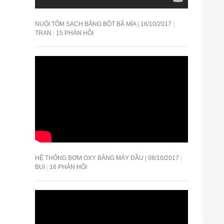
NUÔI TÔM SẠCH BẰNG BỘT BÃ MÍA
16/10/2017
TRAN
15 PHẢN HỒI
HỆ THỐNG BƠM OXY BẰNG MÁY DẦU
08/10/2017
BUI
16 PHẢN HỒI