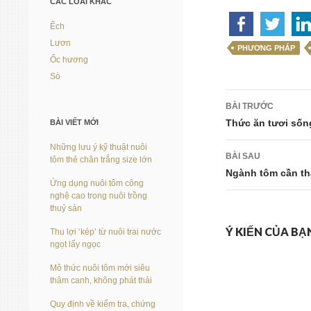
CÁC LOÀI KHÁC
Ếch
Lươn
PHƯƠNG PHÁP
Ốc hương
Sò
Điều
BÀI TRƯỚC
hướng
Thức ăn tươi sống
BÀI VIẾT MỚI
bài
Những lưu ý kỹ thuật nuôi
BÀI SAU
tôm thẻ chân trắng size lớn
viết
Ngành tôm cần th
Ứng dụng nuôi tôm công
nghệ cao trong nuôi trồng
thuỷ sản
Ý KIẾN CỦA BẠ
Thu lợi ‘kép’ từ nuôi trai nước
ngọt lấy ngọc
Mô thức nuôi tôm mới siêu
thâm canh, không phát thải
Quy định về kiểm tra, chứng