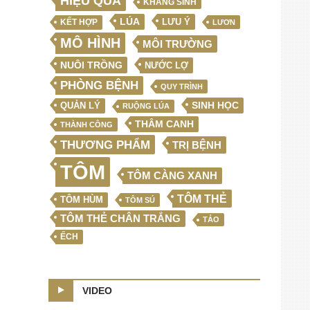
HIỆU QUẢ
KHÁNG SINH
LÚA
LƯU Ý
KẾT HỢP
LƯƠN
MÔ HÌNH
MÔI TRƯỜNG
NUÔI TRỒNG
NƯỚC LỢ
PHÒNG BỆNH
QUY TRÌNH
SINH HỌC
QUẢN LÝ
RUỘNG LÚA
THÂM CANH
THÀNH CÔNG
THƯƠNG PHẨM
TRỊ BỆNH
TÔM
TÔM CÀNG XANH
TÔM THẺ
TÔM HÙM
TÔM SÚ
TÔM THẺ CHÂN TRẮNG
TẢO
ẾCH
VIDEO