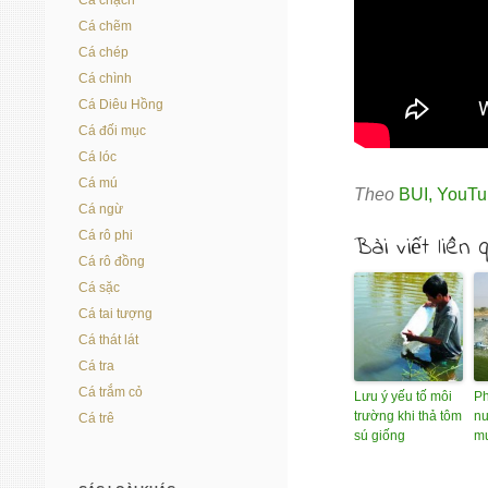
Cá chạch
Cá chẽm
Cá chép
Cá chình
Cá Diêu Hồng
Cá đối mục
Cá lóc
Cá mú
Theo
BUI
,
YouTu
Cá ngừ
Cá rô phi
Bài viết liên 
Cá rô đồng
Cá sặc
Cá tai tượng
Cá thát lát
Cá tra
Cá trắm cỏ
Lưu ý yếu tố môi
P
trường khi thả tôm
nu
Cá trê
sú giống
m