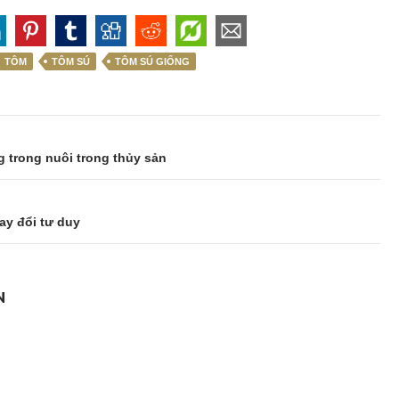
TÔM
TÔM SÚ
TÔM SÚ GIỐNG
 trong nuôi trong thủy sản
ay đổi tư duy
N