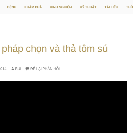
CHUYỂN ĐẾN NỘI DUNG
BỆNH
KHÁM PHÁ
KINH NGHIỆM
KỸ THUẬT
TÀI LIỆU
THỨ
pháp chọn và thả tôm sú
2014
BUI
ĐỂ LẠI PHẢN HỒI