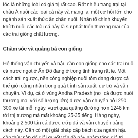
lóc là những loài có giá trị rất cao. Rất nhiều trang trại tại
châu Á nuôi các loại cá này và mang lại một cơ hội lớn cho
ngành sản xuất thức ăn chăn nuôi. Nhân tố chính khuyến
khích nuôi các loài cá này là sự phát triển thương mại của
các trại giống chất lượng.
Chăm sóc và quảng bá con giống
Hệ thống vận chuyển và hậu cần con giống cho các trại nuôi
cá nước ngọt ở Ấn Độ đang ở trong tình trạng rất tệ. Một
cách trái ngược, nền công nghiệp nuôi tôm đang được cả
thế giới công nhận trong quá trình sản xuất, dự trữ và vận
chuyển. Ví dụ, cá ở vùng Andha Pradesh (nơi cá được nuôi
thương mại với số lượng lớn) được vận chuyển bởi 250-
300 xe tải mỗi ngày, vượt qua quãng đường hơn 1248 km
tới thị trường mà mất khoảng 25-35 tiếng. Hàng ngày,
khoảng 2.500 tấn cá được ướp đá và vận chuyển bằng
cách này. Cần có một giải pháp cấp bách của ngành hậu
cần thủy sản để giải quyết vấn đề này nhằm tăng giá trị,