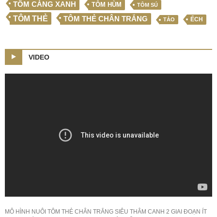
TÔM CÀNG XANH
TÔM HÙM
TÔM SÚ
TÔM THẺ
TÔM THẺ CHÂN TRẮNG
ẾCH
TẢO
VIDEO
MÔ HÌNH NUÔI TÔM THẺ CHÂN TRẮNG SIÊU THÂM CANH 2 GIAI ĐOẠN ÍT