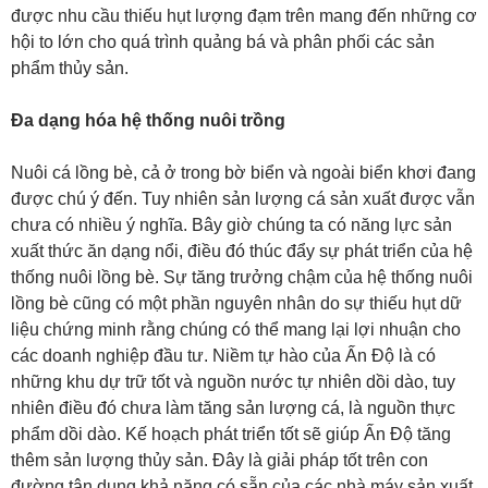
được nhu cầu thiếu hụt lượng đạm trên mang đến những cơ
hội to lớn cho quá trình quảng bá và phân phối các sản
phẩm thủy sản.
Đa dạng hóa hệ thống nuôi trồng
Nuôi cá lồng bè, cả ở trong bờ biển và ngoài biển khơi đang
được chú ý đến. Tuy nhiên sản lượng cá sản xuất được vẫn
chưa có nhiều ý nghĩa. Bây giờ chúng ta có năng lực sản
xuất thức ăn dạng nổi, điều đó thúc đẩy sự phát triển của hệ
thống nuôi lồng bè. Sự tăng trưởng chậm của hệ thống nuôi
lồng bè cũng có một phần nguyên nhân do sự thiếu hụt dữ
liệu chứng minh rằng chúng có thể mang lại lợi nhuận cho
các doanh nghiệp đầu tư. Niềm tự hào của Ấn Độ là có
những khu dự trữ tốt và nguồn nước tự nhiên dồi dào, tuy
nhiên điều đó chưa làm tăng sản lượng cá, là nguồn thực
phẩm dồi dào. Kế hoạch phát triển tốt sẽ giúp Ấn Độ tăng
thêm sản lượng thủy sản. Đây là giải pháp tốt trên con
đường tận dụng khả năng có sẵn của các nhà máy sản xuất