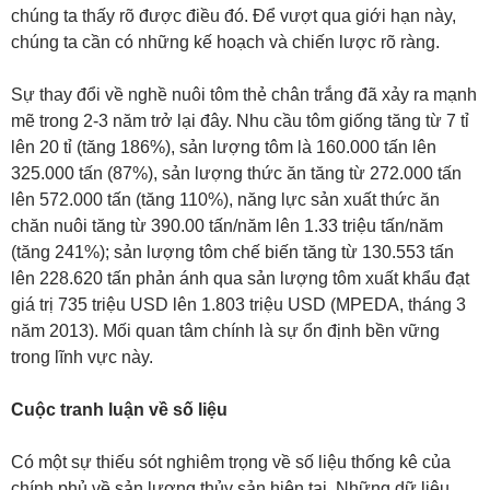
chúng ta thấy rõ được điều đó. Để vượt qua giới hạn này,
chúng ta cần có những kế hoạch và chiến lược rõ ràng.
Sự thay đổi về nghề nuôi tôm thẻ chân trắng đã xảy ra mạnh
mẽ trong 2-3 năm trở lại đây. Nhu cầu tôm giống tăng từ 7 tỉ
lên 20 tỉ (tăng 186%), sản lượng tôm là 160.000 tấn lên
325.000 tấn (87%), sản lượng thức ăn tăng từ 272.000 tấn
lên 572.000 tấn (tăng 110%), năng lực sản xuất thức ăn
chăn nuôi tăng từ 390.00 tấn/năm lên 1.33 triệu tấn/năm
(tăng 241%); sản lượng tôm chế biến tăng từ 130.553 tấn
lên 228.620 tấn phản ánh qua sản lượng tôm xuất khẩu đạt
giá trị 735 triệu USD lên 1.803 triệu USD (MPEDA, tháng 3
năm 2013). Mối quan tâm chính là sự ổn định bền vững
trong lĩnh vực này.
Cuộc tranh luận về số liệu
Có một sự thiếu sót nghiêm trọng về số liệu thống kê của
chính phủ về sản lượng thủy sản hiện tại. Những dữ liệu