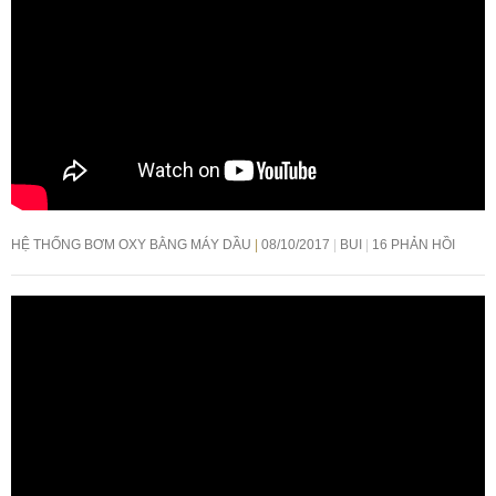
HỆ THỐNG BƠM OXY BẰNG MÁY DẦU
08/10/2017
BUI
16 PHẢN HỒI