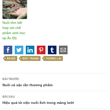
Nuôi tôm kết
hợp với chế
phẩm sinh học
tại Ấn Độ
ẤN ĐỘ
BỨC TRANH
TƯƠNG LAI
Điều
BÀI TRƯỚC
hướng
Nuôi cá sặc rằn thương phẩm
bài
BÀI SAU
viết
Hiệu quả từ việc nuôi ếch trong màng lưới