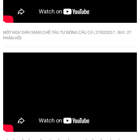
MỘT NGƯ DÂN SÁNG CHẾ TÀU TỰ ĐỘNG CÂU CÁ
27/02/2017
BUI
27
PHẢN HỒI