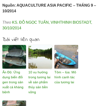
Nguồn: AQUACULTURE ASIA PACIFIC – THÁNG 9 –
10/2014
Theo
KS. ĐỖ NGỌC TUẤN
,
VINHTHINH BIOSTADT
,
30/10/2014
Bài viết liên quan
Ấn Độ: Ứng
10 xu hướng
Tôm – lúa: Mô
dụng biến đổi
trong tương lai
hình canh tác
gen trong sản
về sản phẩm
của tương lai
xuất cá kháng
thủy sản bền
bệnh
vững