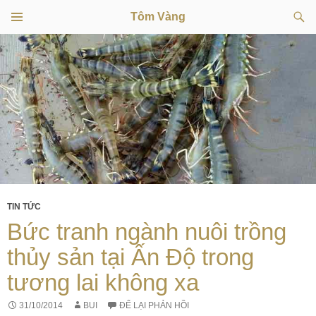
Tìm
Tôm Vàng
kiếm
TRÌNH
CHUYỂN
ĐƠN
CƠ SỞ
ĐẾN
NỘI
DUNG
TIN TỨC
Bức tranh ngành nuôi trồng
thủy sản tại Ấn Độ trong
tương lai không xa
31/10/2014
BUI
ĐỂ LẠI PHẢN HỒI