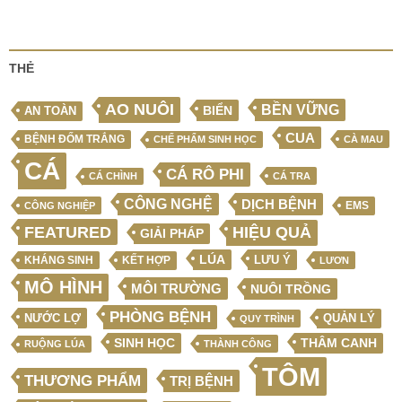
THẺ
AO NUÔI
BỀN VỮNG
BIỂN
AN TOÀN
CUA
BỆNH ĐỐM TRẮNG
CHẾ PHẨM SINH HỌC
CÀ MAU
CÁ
CÁ RÔ PHI
CÁ CHÌNH
CÁ TRA
CÔNG NGHỆ
DỊCH BỆNH
EMS
CÔNG NGHIỆP
FEATURED
HIỆU QUẢ
GIẢI PHÁP
LÚA
LƯU Ý
KẾT HỢP
KHÁNG SINH
LƯƠN
MÔ HÌNH
MÔI TRƯỜNG
NUÔI TRỒNG
PHÒNG BỆNH
NƯỚC LỢ
QUẢN LÝ
QUY TRÌNH
SINH HỌC
THÂM CANH
RUỘNG LÚA
THÀNH CÔNG
TÔM
THƯƠNG PHẨM
TRỊ BỆNH