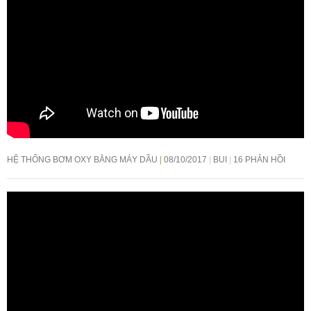
HỆ THỐNG BƠM OXY BẰNG MÁY DẦU
08/10/2017
BUI
16 PHẢN HỒI