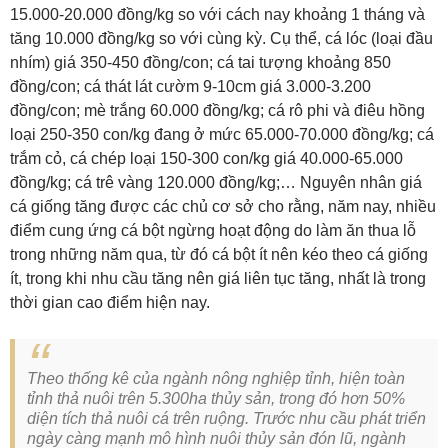
15.000-20.000 đồng/kg so với cách nay khoảng 1 tháng và
tăng 10.000 đồng/kg so với cùng kỳ. Cụ thể, cá lóc (loại đầu
nhím) giá 350-450 đồng/con; cá tai tượng khoảng 850
đồng/con; cá thát lát cườm 9-10cm giá 3.000-3.200
đồng/con; mè trắng 60.000 đồng/kg; cá rô phi và điêu hồng
loại 250-350 con/kg đang ở mức 65.000-70.000 đồng/kg; cá
trắm cỏ, cá chép loại 150-300 con/kg giá 40.000-65.000
đồng/kg; cá trê vàng 120.000 đồng/kg;… Nguyên nhân giá
cá giống tăng được các chủ cơ sở cho rằng, năm nay, nhiều
điểm cung ứng cá bột ngừng hoạt động do làm ăn thua lỗ
trong những năm qua, từ đó cá bột ít nên kéo theo cá giống
ít, trong khi nhu cầu tăng nên giá liên tục tăng, nhất là trong
thời gian cao điểm hiện nay.
Theo thống kê của ngành nông nghiệp tỉnh, hiện toàn
tỉnh thả nuôi trên 5.300ha thủy sản, trong đó hơn 50%
diện tích thả nuôi cá trên ruộng. Trước nhu cầu phát triển
ngày càng mạnh mô hình nuôi thủy sản đón lũ, ngành