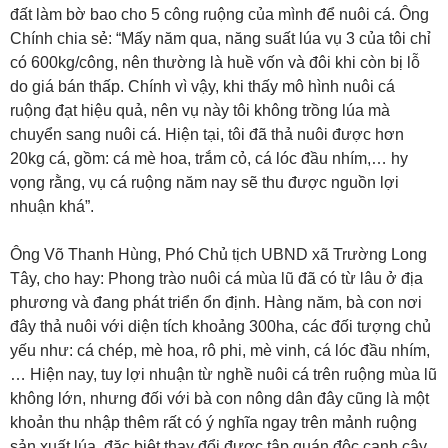
đất làm bờ bao cho 5 công ruộng của mình để nuôi cá. Ông
Chính chia sẻ: “Mấy năm qua, năng suất lúa vụ 3 của tôi chỉ
có 600kg/công, nên thường là huề vốn và đôi khi còn bị lỗ
do giá bán thấp. Chính vì vậy, khi thấy mô hình nuôi cá
ruộng đạt hiệu quả, nên vụ này tôi không trồng lúa mà
chuyển sang nuôi cá. Hiện tại, tôi đã thả nuôi được hơn
20kg cá, gồm: cá mè hoa, trắm cỏ, cá lóc đầu nhím,… hy
vọng rằng, vụ cá ruộng năm nay sẽ thu được nguồn lợi
nhuận khá”.
Ông Võ Thanh Hùng, Phó Chủ tịch UBND xã Trường Long
Tây, cho hay: Phong trào nuôi cá mùa lũ đã có từ lâu ở địa
phương và đang phát triển ổn định. Hàng năm, bà con nơi
đây thả nuôi với diện tích khoảng 300ha, các đối tượng chủ
yếu như: cá chép, mè hoa, rô phi, mè vinh, cá lóc đầu nhím,
… Hiện nay, tuy lợi nhuận từ nghề nuôi cá trên ruộng mùa lũ
không lớn, nhưng đối với bà con nông dân đây cũng là một
khoản thu nhập thêm rất có ý nghĩa ngay trên mảnh ruộng
sản xuất lúa, đặc biệt thay đổi được tập quán độc canh cây