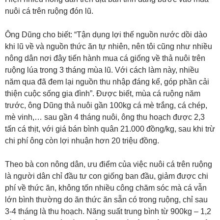
nuôi cá trên ruộng đón lũ.
Ông Dũng cho biết: “Tận dụng lợi thế nguồn nước dồi dào
khi lũ về và nguồn thức ăn tự nhiên, nên tôi cũng như nhiều
nông dân nơi đây tiến hành mua cá giống về thả nuôi trên
ruộng lúa trong 3 tháng mùa lũ. Với cách làm này, nhiều
năm qua đã đem lại nguồn thu nhập đáng kể, góp phần cải
thiện cuộc sống gia đình”. Được biết, mùa cá ruộng năm
trước, ông Dũng thả nuôi gần 100kg cá mè trắng, cá chép,
mè vinh,… sau gần 4 tháng nuôi, ông thu hoạch được 2,3
tấn cá thịt, với giá bán bình quân 21.000 đồng/kg, sau khi trừ
chi phí ông còn lợi nhuận hơn 20 triệu đồng.
Theo bà con nông dân, ưu điểm của việc nuôi cá trên ruộng
là người dân chỉ đầu tư con giống ban đầu, giảm được chi
phí về thức ăn, không tốn nhiều công chăm sóc mà cá vẫn
lớn bình thường do ăn thức ăn sẵn có trong ruộng, chỉ sau
3-4 tháng là thu hoạch. Năng suất trung bình từ 900kg – 1,2