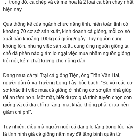
… trong đó, cá chép và cá mè hoa là 2 loại cá bán chạy nhất
hiện nay.
Qua thống kê của ngành chức năng tỉnh, hiện toàn tỉnh có
khoảng 70 cơ sở sản xuất, kinh doanh cá giống, mỗi cơ sở
xuất bán khoảng 100kg cá giống/ngày. Tuy nguồn cung
không lớn, nhưng việc sản xuất, cung ứng nguồn giống tại
chỗ đã phần nào giảm lo ngại việc mua nhầm nguồn giống
trôi nổi, kém chất lượng cho nông dân.
Đang mua cá tại Trại cá giống Tiện, ông Trần Văn Hai,
người dân ở xã Trường Long Tây, bộc bạch: “So với các cơ
sở khác thì việc mua cá giống ở những cơ sở gần nhà giúp
tôi an tâm hơn. Một mặt, biết được quá trình tuyển chọn con
giống và có địa chỉ rõ ràng, mặt khác không phải đi xa nên
giảm chi phí”.
Tuy nhiên, điều mà người nuôi cá đang lo lắng trong lúc này
là tình hình giá cá giống năm nay đã tăng bình quân từ