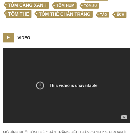
TÔM CÀNG XANH
TÔM HÙM
TÔM SÚ
TÔM THẺ
TÔM THẺ CHÂN TRẮNG
ẾCH
TẢO
VIDEO
MÔ HÌNH NUÔI TÔM THẺ CHÂN TRẮNG SIÊU THÂM CANH 2 GIAI ĐOẠN ÍT