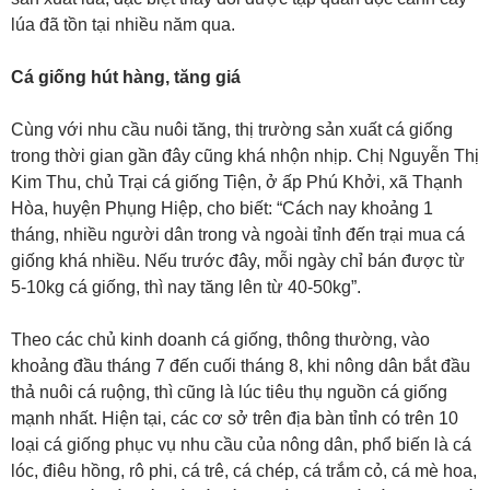
lúa đã tồn tại nhiều năm qua.
Cá giống hút hàng, tăng giá
Cùng với nhu cầu nuôi tăng, thị trường sản xuất cá giống
trong thời gian gần đây cũng khá nhộn nhịp. Chị Nguyễn Thị
Kim Thu, chủ Trại cá giống Tiện, ở ấp Phú Khởi, xã Thạnh
Hòa, huyện Phụng Hiệp, cho biết: “Cách nay khoảng 1
tháng, nhiều người dân trong và ngoài tỉnh đến trại mua cá
giống khá nhiều. Nếu trước đây, mỗi ngày chỉ bán được từ
5-10kg cá giống, thì nay tăng lên từ 40-50kg”.
Theo các chủ kinh doanh cá giống, thông thường, vào
khoảng đầu tháng 7 đến cuối tháng 8, khi nông dân bắt đầu
thả nuôi cá ruộng, thì cũng là lúc tiêu thụ nguồn cá giống
mạnh nhất. Hiện tại, các cơ sở trên địa bàn tỉnh có trên 10
loại cá giống phục vụ nhu cầu của nông dân, phổ biến là cá
lóc, điêu hồng, rô phi, cá trê, cá chép, cá trắm cỏ, cá mè hoa,