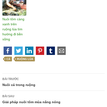
Nuôi tôm càng
xanh trên
ruộng lúa tìm
hướng đi bền
vững
CÁ
RUỘNG LÚA
Điều
BÀI TRƯỚC
hướng
Nuôi cá trong ruộng
bài
BÀI SAU
viết
Giải pháp nuôi tôm mùa nắng nóng