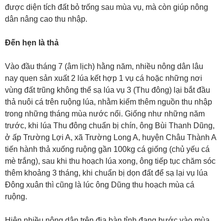
được diện tích đất bỏ trống sau mùa vụ, mà còn giúp nông
dân nâng cao thu nhập.
Đến hẹn là thả
Vào đầu tháng 7 (âm lịch) hằng năm, nhiều nông dân lâu
nay quen sản xuất 2 lúa kết hợp 1 vụ cá hoặc những nơi
vùng đất trũng không thể sạ lúa vụ 3 (Thu đông) lại bắt đầu
thả nuôi cá trên ruộng lúa, nhằm kiếm thêm nguồn thu nhập
trong những tháng mùa nước nổi. Giống như những năm
trước, khi lúa Thu đông chuẩn bị chín, ông Bùi Thanh Dũng,
ở ấp Trường Lợi A, xã Trường Long A, huyện Châu Thành A
tiến hành thả xuống ruộng gần 100kg cá giống (chủ yếu cá
mè trắng), sau khi thu hoạch lúa xong, ông tiếp tục chăm sóc
thêm khoảng 3 tháng, khi chuẩn bị dọn đất để sạ lại vụ lúa
Đông xuân thì cũng là lúc ông Dũng thu hoạch mùa cá
ruộng.
Hiện nhiều nông dân trên địa bàn tỉnh đang bước vào mùa