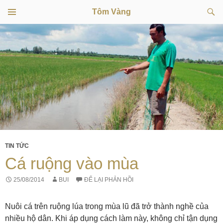
Tìm
Tôm Vàng
kiếm
TRÌNH
CHUYỂN
ĐƠN
CƠ SỞ
ĐẾN
NỘI
DUNG
TIN TỨC
Cá ruộng vào mùa
25/08/2014
BUI
ĐỂ LẠI PHẢN HỒI
Nuôi cá trên ruộng lúa trong mùa lũ đã trở thành nghề của
nhiều hộ dân. Khi áp dụng cách làm này, không chỉ tận dụng