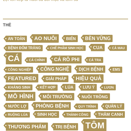
THẺ
AO NUÔI
BỀN VỮNG
BIỂN
AN TOÀN
CUA
BỆNH ĐỐM TRẮNG
CHẾ PHẨM SINH HỌC
CÀ MAU
CÁ
CÁ RÔ PHI
CÁ CHÌNH
CÁ TRA
CÔNG NGHỆ
DỊCH BỆNH
EMS
CÔNG NGHIỆP
FEATURED
HIỆU QUẢ
GIẢI PHÁP
LÚA
LƯU Ý
KẾT HỢP
KHÁNG SINH
LƯƠN
MÔ HÌNH
MÔI TRƯỜNG
NUÔI TRỒNG
PHÒNG BỆNH
NƯỚC LỢ
QUẢN LÝ
QUY TRÌNH
SINH HỌC
THÂM CANH
RUỘNG LÚA
THÀNH CÔNG
TÔM
THƯƠNG PHẨM
TRỊ BỆNH