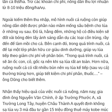
tấn cá thịt/ha. Trừ các khoản chi phí, nông dân thu lợi nhuận
từ 8-10 triệu đồng/ha/vụ.
Ngoài kiếm thêm thu nhập, mô hình nuôi cá ruộng còn giúp
nông dân diệt được phần nào mầm mống sâu bệnh cho lúa
ở những vụ sau. Đó là, hằng đêm, những hộ có điều kiện sẽ
đốt vài bóng đèn lấy ánh sáng dẫn dụ các loại côn trùng, rầy
đến để làm mồi cho cá. Bên cạnh đó, trong quá trình nuôi, cá
để lại một lớp phân hữu cơ giàu dinh dưỡng, giúp vụ lúa
tiếp theo giảm chi phí về phân bón. “Trong quá trình nuôi, cá
sẽ ăn ốc con, cỏ, gốc rạ nên khi sạ lúa rất an toàn. Hơn nữa,
ruộng nuôi cá có rất nhiều bùn nên vụ lúa kế tiếp (sau vụ cá)
thường trúng hơn, giúp tiết kiệm chi phí phân, thuốc…” –
ông Dũng cho biết thêm.
Nhận thấy hiệu quả của việc nuôi cá ruộng, năm nay, gia
đình ông Nguyễn Văn Chính, ở ấp Trường Phước A, xã
Trường Long Tây, huyện Châu Thành A quyết định không
sạ lúa vụ 3 mà đầu tư gần 15 triệu đồng thuê máy kobe múc