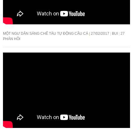
MỘT NGƯ DÂN SÁNG CHẾ TÀU TỰ ĐỘNG CÂU CÁ
27/02/2017
BUI
27
PHẢN HỒI