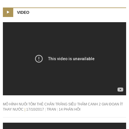
VIDEO
MÔ HÌNH NUÔI TÔM THẺ CHÂN TRẮNG SIÊU THÂM CANH 2 GIAI ĐOẠN ÍT
THAY NƯỚC
17/10/2017
TRAN
14 PHẢN HỒI