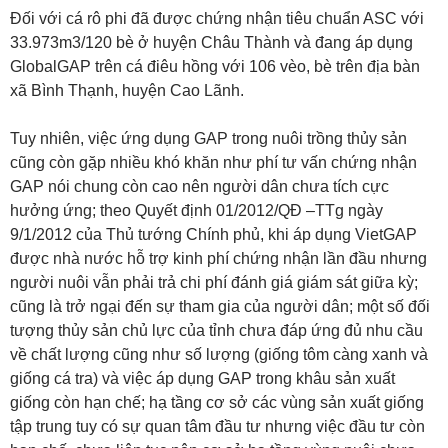
Đối với cá rô phi đã được chứng nhận tiêu chuẩn ASC với
33.973m3/120 bè ở huyện Châu Thành và đang áp dụng
GlobalGAP trên cá điêu hồng với 106 vèo, bè trên địa bàn
xã Bình Thạnh, huyện Cao Lãnh.
Tuy nhiên, việc ứng dụng GAP trong nuôi trồng thủy sản
cũng còn gặp nhiều khó khăn như phí tư vấn chứng nhận
GAP nói chung còn cao nên người dân chưa tích cực
hưởng ứng; theo Quyết định 01/2012/QĐ –TTg ngày
9/1/2012 của Thủ tướng Chính phủ, khi áp dụng VietGAP
được nhà nước hỗ trợ kinh phí chứng nhận lần đầu nhưng
người nuôi vẫn phải trả chi phí đánh giá giám sát giữa kỳ;
cũng là trở ngại đến sự tham gia của người dân; một số đối
tượng thủy sản chủ lực của tỉnh chưa đáp ứng đủ nhu cầu
về chất lượng cũng như số lượng (giống tôm càng xanh và
giống cá tra) và việc áp dụng GAP trong khâu sản xuất
giống còn hạn chế; hạ tầng cơ sở các vùng sản xuất giống
tập trung tuy có sự quan tâm đầu tư nhưng việc đầu tư còn