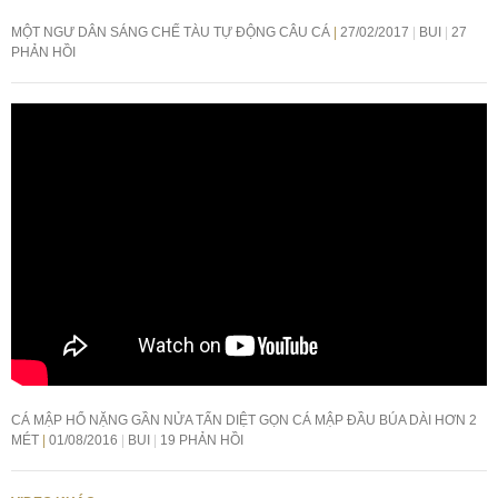
MỘT NGƯ DÂN SÁNG CHẾ TÀU TỰ ĐỘNG CÂU CÁ
27/02/2017
BUI
27
PHẢN HỒI
CÁ MẬP HỔ NẶNG GẦN NỬA TẤN DIỆT GỌN CÁ MẬP ĐẦU BÚA DÀI HƠN 2
MÉT
01/08/2016
BUI
19 PHẢN HỒI