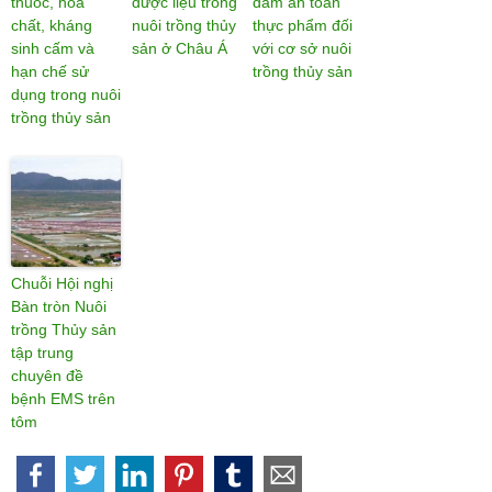
thuốc, hóa
dược liệu trong
đảm an toàn
chất, kháng
nuôi trồng thủy
thực phẩm đối
sinh cấm và
sản ở Châu Á
với cơ sở nuôi
hạn chế sử
trồng thủy sản
dụng trong nuôi
trồng thủy sản
Chuỗi Hội nghị
Bàn tròn Nuôi
trồng Thủy sản
tập trung
chuyên đề
bệnh EMS trên
tôm