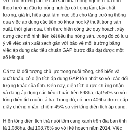
Với chủ trương tái cơ cấu sản xuất nông nghiệp của tỉnh
theo hướng đầu tư nông nghiệp có trọng tâm, lấy chất
lượng, giá trị, hiệu quả làm mục tiêu cho tăng trưởng thông
qua việc áp dụng các tiến bộ khoa học kỹ thuật trong sản
xuất, thời gian qua, tỉnh thực hiện công tác quy hoạch, xây
dựng các mô hình liên kết tiêu thụ nông sản, trong đó có lưu
ý về việc sản xuất sạch gắn với bảo vệ môi trường bằng
việc áp dụng các tiêu chuẩn GAP bước đầu đạt được một
số kết quả.
Cá tra là đối tượng chủ lực trong nuôi trồng, chế biến và
xuất khẩu, có diện tích áp dụng GAP lớn nhất so với các đối
tượng khác của tỉnh. Đến nay, diện tích được chứng nhận
và đang áp dụng các tiêu chuẩn trên 898ha, đạt 54% so với
tổng diện tích nuôi cá tra. Trong đó, có hơn 406ha được cấp
giấy chứng nhận, chiếm 45% so với tổng diện tích áp dụng.
Hiện tổng diện tích thả nuôi tôm càng xanh trên địa bàn tỉnh
là 1.088ha, đạt 108,78% so với kế hoạch năm 2014. Việc