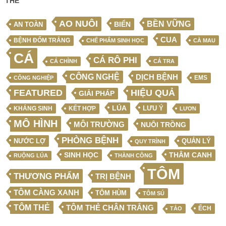
THẺ
AO NUÔI
BỀN VỮNG
BIỂN
AN TOÀN
CUA
BỆNH ĐỐM TRẮNG
CHẾ PHẨM SINH HỌC
CÀ MAU
CÁ
CÁ RÔ PHI
CÁ CHÌNH
CÁ TRA
CÔNG NGHỆ
DỊCH BỆNH
EMS
CÔNG NGHIỆP
FEATURED
HIỆU QUẢ
GIẢI PHÁP
LÚA
LƯU Ý
KẾT HỢP
KHÁNG SINH
LƯƠN
MÔ HÌNH
MÔI TRƯỜNG
NUÔI TRỒNG
PHÒNG BỆNH
NƯỚC LỢ
QUẢN LÝ
QUY TRÌNH
SINH HỌC
THÂM CANH
RUỘNG LÚA
THÀNH CÔNG
TÔM
THƯƠNG PHẨM
TRỊ BỆNH
TÔM CÀNG XANH
TÔM HÙM
TÔM SÚ
TÔM THẺ
TÔM THẺ CHÂN TRẮNG
ẾCH
TẢO