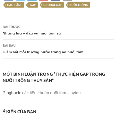
CAO LÃNH
GAP
GLOBALGAP
NUÔI TRỒNG
Điều
BÀI TRƯỚC
hướng
Những lưu ý đầu vụ nuôi tôm sú
bài
BÀI SAU
viết
Giám sát môi trường nước trong ao nuôi tôm
MỘT BÌNH LUẬN TRONG “THỰC HIỆN GAP TRONG
NUÔI TRỒNG THỦY SẢN”
Pingback:
các tiêu chuẩn nuôi tôm - taytou
Ý KIẾN CỦA BẠN