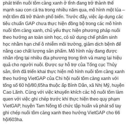
phát triển nuôi tôm càng xanh ở tỉnh đang trở thành thế
mạnh sau con cá tra trong nhiều năm qua, mô hình một lúa –
một tôm đã trở thành phổ biến. Trước đây, việc áp dụng các
tiêu chuẩn GAP chưa thực hiện đồng bộ trong các mô hình
nuôi tôm càng xanh, chủ yếu thực hiện phương pháp nuôi
theo hướng an toàn sinh học, có sử dụng chế phẩm sinh
học nhằm hạn chế ô nhiễm môi trường, giảm dịch bệnh để
nâng cao chất lượng sản phẩm. Mô hình này đang được
nhân rộng tại nhiều địa phương trong tỉnh và mang lại hiệu
quả cho người nuôi. Được sự hỗ trợ của Tổng cục Thủy
sản, tỉnh đã triển khai thực hiện mô hình nuôi tôm càng xanh
theo hướng VietGAP của Chi hội nuôi tôm càng xanh với
tổng số 60 hộ/80,65ha thuộc ấp Bình Dân, xã Nhị Mỹ, huyện
Cao Lãnh. Cùng với việc khuyến khích các hộ nuôi tôm làm
quen với việc ghi chép trước khi thực hiện theo quy phạm
VietGAP, huyện Tam Nông tổ chức tập huấn và phát sổ tay
ghi chép nuôi tôm càng xanh theo hướng VietGAP cho 66
hộ/603ha.