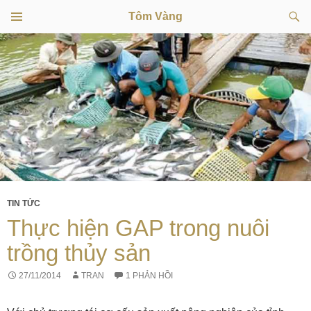
Tìm
Tôm Vàng
kiếm
TRÌNH
CHUYỂN
ĐƠN
CƠ SỞ
ĐẾN
NỘI
DUNG
TIN TỨC
Thực hiện GAP trong nuôi
trồng thủy sản
27/11/2014
TRAN
1 PHẢN HỒI