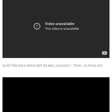
NUÔI TÔM SẠCH BẰNG BỘT BÃ MÍA
16/10/2017
TRAN
15 PHẢN HỒI