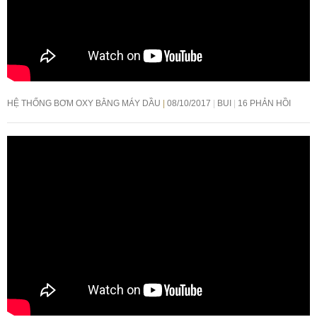
HỆ THỐNG BƠM OXY BẰNG MÁY DẦU
08/10/2017
BUI
16 PHẢN HỒI