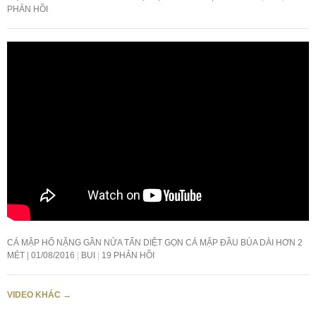
PHẢN HỒI
CÁ MẬP HỔ NẶNG GẦN NỬA TẤN DIỆT GỌN CÁ MẬP ĐẦU BÚA DÀI HƠN 2
MÉT
01/08/2016
BUI
19 PHẢN HỒI
VIDEO KHÁC
→