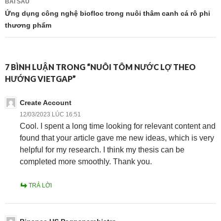
BÀI SAU
viết
Ứng dụng công nghệ biofloc trong nuôi thâm canh cá rô phi
thương phẩm
7 BÌNH LUẬN TRONG “NUÔI TÔM NƯỚC LỢ THEO
HƯỚNG VIETGAP”
Create Account
12/03/2023 LÚC 16:51
Cool. I spent a long time looking for relevant content and
found that your article gave me new ideas, which is very
helpful for my research. I think my thesis can be
completed more smoothly. Thank you.
TRẢ LỜI