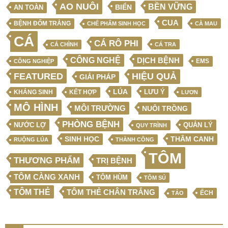
AO NUÔI
BỀN VỮNG
BIỂN
AN TOÀN
CUA
BỆNH ĐỐM TRẮNG
CHẾ PHẨM SINH HỌC
CÀ MAU
CÁ
CÁ RÔ PHI
CÁ CHÌNH
CÁ TRA
CÔNG NGHỆ
DỊCH BỆNH
EMS
CÔNG NGHIỆP
FEATURED
HIỆU QUẢ
GIẢI PHÁP
LÚA
LƯU Ý
KẾT HỢP
KHÁNG SINH
LƯƠN
MÔ HÌNH
MÔI TRƯỜNG
NUÔI TRỒNG
PHÒNG BỆNH
NƯỚC LỢ
QUẢN LÝ
QUY TRÌNH
SINH HỌC
THÂM CANH
RUỘNG LÚA
THÀNH CÔNG
TÔM
THƯƠNG PHẨM
TRỊ BỆNH
TÔM CÀNG XANH
TÔM HÙM
TÔM SÚ
TÔM THẺ
TÔM THẺ CHÂN TRẮNG
ẾCH
TẢO