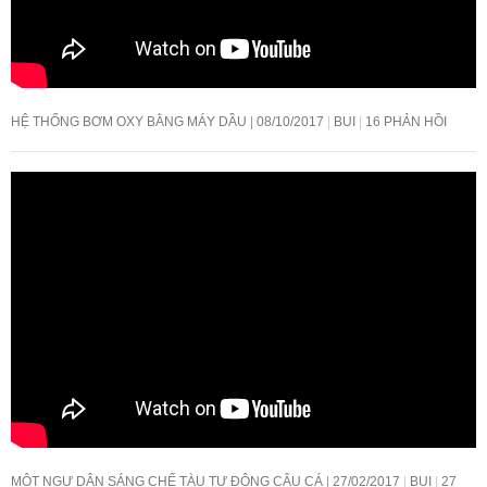
HỆ THỐNG BƠM OXY BẰNG MÁY DẦU
08/10/2017
BUI
16 PHẢN HỒI
MỘT NGƯ DÂN SÁNG CHẾ TÀU TỰ ĐỘNG CÂU CÁ
27/02/2017
BUI
27