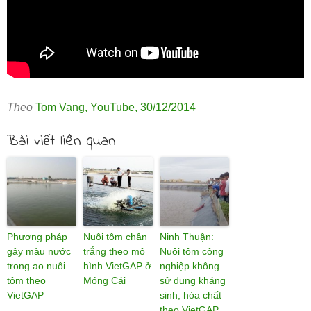
Theo
Tom Vang
,
YouTube
,
30/12/2014
Bài viết liên quan
Phương pháp
Nuôi tôm chân
Ninh Thuận:
gây màu nước
trắng theo mô
Nuôi tôm công
trong ao nuôi
hình VietGAP ở
nghiệp không
tôm theo
Móng Cái
sử dụng kháng
VietGAP
sinh, hóa chất
theo VietGAP