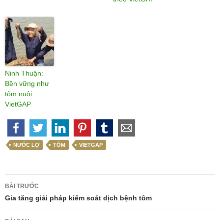
Ninh Thuận:
Bền vững như
tôm nuôi
VietGAP
NƯỚC LỢ
TÔM
VIETGAP
Điều
BÀI TRƯỚC
hướng
Gia tăng giải pháp kiểm soát dịch bệnh tôm
bài