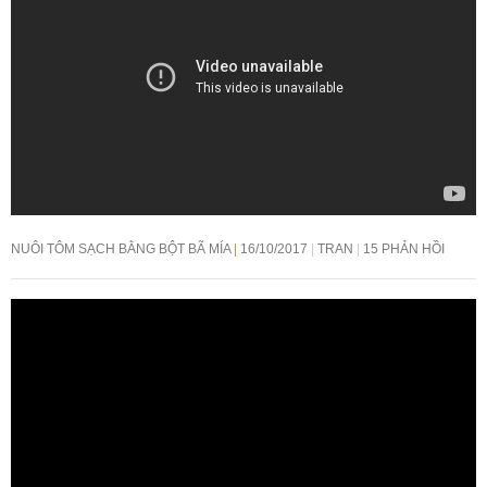
NUÔI TÔM SẠCH BẰNG BỘT BÃ MÍA
16/10/2017
TRAN
15 PHẢN HỒI