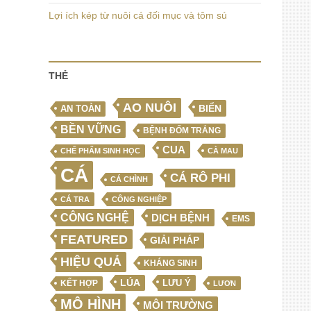
Lợi ích kép từ nuôi cá đối mục và tôm sú
THẺ
AO NUÔI
BIỂN
AN TOÀN
BỀN VỮNG
BỆNH ĐỐM TRẮNG
CUA
CHẾ PHẨM SINH HỌC
CÀ MAU
CÁ
CÁ RÔ PHI
CÁ CHÌNH
CÁ TRA
CÔNG NGHIỆP
CÔNG NGHỆ
DỊCH BỆNH
EMS
FEATURED
GIẢI PHÁP
HIỆU QUẢ
KHÁNG SINH
LÚA
LƯU Ý
KẾT HỢP
LƯƠN
MÔ HÌNH
MÔI TRƯỜNG