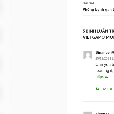
bài
BÀI SAU
viết
Phòng bệnh gan t
5 BÌNH LUẬN 
VIETGAP Ở MÓ
Binance 
25/12/2023 
Can you be
reading it
https://a
TRẢ LỜI
binance