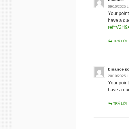
09/10/2025 
Your point
have a que
ref=V2H
TRẢ LỜI
binance к
20/10/2025 
Your point
have a que
TRẢ LỜI