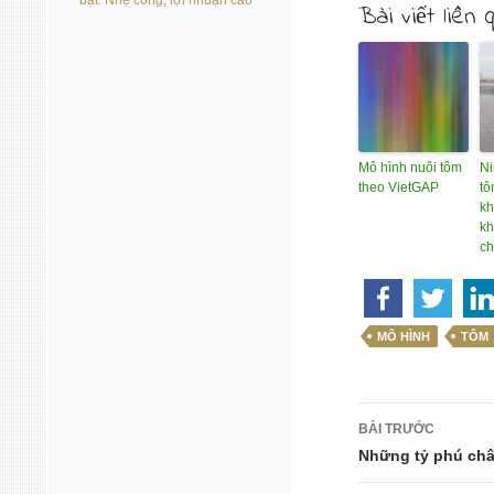
bạt: Nhẹ công, lợi nhuận cao
Bài viết liên 
Mô hình nuôi tôm
Ni
theo VietGAP
tô
kh
kh
ch
MÔ HÌNH
TÔM
Điều
BÀI TRƯỚC
hướng
Những tỷ phú châ