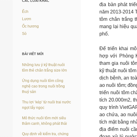
CÁC LOÀI KHÁC
địa bàn phát tri
năm 2013-2014 T
Ếch
tôm chân trắng 
Lươn
mang lại hiệu qu
Ốc hương
phố.
Sò
Để triển khai m
BÀI VIẾT MỚI
hợp với Phòng K
tham gia nuôi t
Những lưu ý kỹ thuật nuôi
kỹ thuật nuôi tô
tôm thẻ chân trắng size lớn
dịch bệnh, an to
Ứng dụng nuôi tôm công
ao nuôi tôm; đồn
nghệ cao trong nuôi trồng
thuỷ sản
triển nuôi tôm c
tích 20.000m2, t
Thu lợi ‘kép’ từ nuôi trai nước
quy trình VietGA
ngọt lấy ngọc
ao chứa, ao nuôi
Mô thức nuôi tôm mới siêu
tích mặt bằng nhằ
thâm canh, không phát thải
địa điểm nuôi cầ
Quy định về kiểm tra, chứng
đoạn xử lý nước