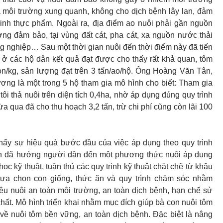
 môi trường xung quanh, không cho dịch bệnh lây lan, đảm
inh thực phẩm. Ngoài ra, địa điểm ao nuôi phải gần nguồn
ng đảm bảo, tại vùng đất cát, pha cát, xa nguồn nước thải
g nghiệp… Sau một thời gian nuôi đến thời điểm này đã tiến
ở các hộ dân kết quả đạt được cho thấy rất khả quan, tôm
on/kg, sản lượng đạt trên 3 tấn/ao/hộ. Ông Hoàng Văn Tân,
ng là một trong 5 hộ tham gia mô hình cho biết: Tham gia
tôi thả nuôi trên diện tích 0,4ha, nhờ áp dụng đúng quy trình
ừa qua đã cho thu hoạch 3,2 tấn, trừ chi phí cũng còn lãi 100
hấy sự hiệu quả bước đầu của việc áp dụng theo quy trình
h đã hướng người dân đến một phương thức nuôi áp dụng
học kỹ thuật, tuân thủ các quy trình kỹ thuật chặt chẽ từ khâu
 lựa chọn con giống, thức ăn và quy trình chăm sóc nhằm
êu nuôi an toàn môi trường, an toàn dịch bệnh, hạn chế sử
hất. Mô hình triển khai nhằm mục đích giúp bà con nuôi tôm
ề nuôi tôm bền vững, an toàn dịch bệnh. Đặc biệt là nâng