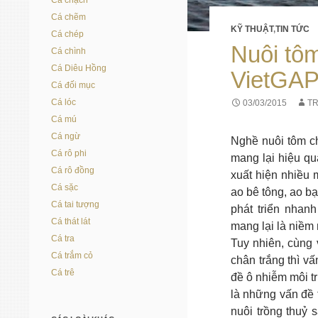
Cá chạch
Cá chẽm
KỸ THUẬT
,
TIN TỨC
Cá chép
Nuôi tôm
Cá chình
Cá Diêu Hồng
VietGAP
Cá đối mục
Cá lóc
03/03/2015
T
Cá mú
Cá ngừ
Nghề nuôi tôm ch
Cá rô phi
mang lại hiệu qu
Cá rô đồng
xuất hiện nhiều 
Cá sặc
ao bê tông, ao b
Cá tai tượng
phát triển nhan
Cá thát lát
mang lại là niềm
Cá tra
Tuy nhiên, cùng 
Cá trắm cỏ
chân trắng thì v
Cá trê
đề ô nhiễm môi t
là những vấn đề 
nuôi trồng thuỷ 