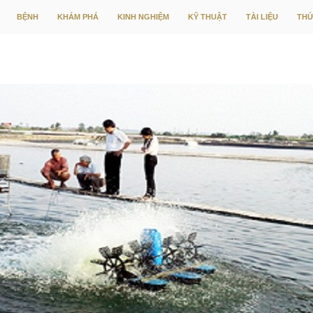
CHUYỂN ĐẾN NỘI DUNG
BỆNH
KHÁM PHÁ
KINH NGHIỆM
KỸ THUẬT
TÀI LIỆU
THỨ