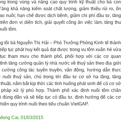
ồng trong vùng và nâng cao quy trình kỹ thuật cho bà con
ăng khả năng kiểm soát chất lượng, giảm thiểu rủi ro, ổn
ao nuôi; hạn chế được dịch bệnh, giảm chi phí đầu tư, tăng
trên đơn vị diện tích, giải quyết công ăn việc làm, tăng thu
uôi tôm.
ng tôi bà Nguyễn Thị Hải – Phó Trưởng Phòng Kinh tế thành
 tiếp tục phát huy kết quả đạt được trong vụ tôm xuân hè vừa
 tục tham mưu cho thành phố, phối hợp với các cơ quan
ỉnh tăng cường quản lý nhà nước về thuỷ sản theo địa giới
g cường công tác tuyên truyền, vận động, hướng dẫn thực
c nuôi thuỷ sản, chú trọng tới đầu tư cơ sở hạ tầng, tăng
thuật, nắm bắt kịp thời các tình huống phát sinh để có cơ sở
 pháp xử lý phù hợp. Thành phố xác định nuôi tôm chân
i đúng đắn và sẽ tiếp tục có đầu tư, định hướng để các cơ
hiện quy trình nuôi theo tiêu chuẩn VietGAP.
Mong Cai
,
01/03/2015