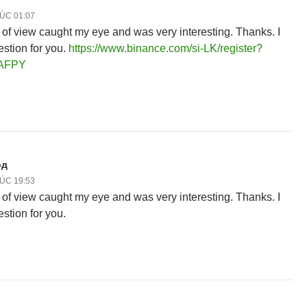
LÚC 01:07
 of view caught my eye and was very interesting. Thanks. I
stion for you.
https://www.binance.com/si-LK/register?
9AFPY
од
LÚC 19:53
 of view caught my eye and was very interesting. Thanks. I
stion for you.