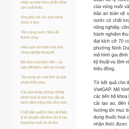
nhận an toàn thực phẩm thủy
của vùng nuôi và
sản xuất khẩu
bảo an toàn vệ s
Ứng phó với các dịch bệnh
nước có chất lượ
chính ở tôm
nông nghiệp, côn
Tôm càng xanh: Hiểu để
hành nghiệm thu 
thành công
đạt kích cỡ 70 c
Hiệu quả mô hình nuôi tôm
phường Ninh Dươ
công nghiệp trong bể
mô hình gia đình 
kỹ thuật vụ tôm v
Mô hình nuôi tôm Việt – Úc
siêu tiết kiệm, siêu lợi nhuận
triệu đồng.
Tảo trong ao nuôi tôm và giải
Từ kết quả cho t
pháp khắc phục
VietGAP. Mô hìn
Các giải pháp phòng chống
các tiến bộ khoa 
bệnh hoại tử gan tụy cấp và
bệnh đốm trắng trên tôm nuôi
cải tạo ao, đến
hướng tới mục ti
Chất dẫn xuất từ mía cải thiện
dụng thuốc hoá c
tỷ lệ chuyển đổi thức ăn ở các
trang trại nuôi cá và tôm
nhận thức được v