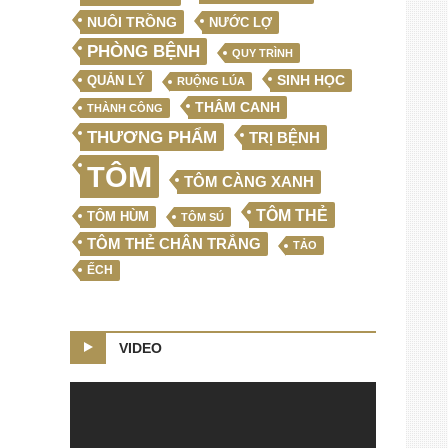
NUÔI TRỒNG
NƯỚC LỢ
PHÒNG BỆNH
QUY TRÌNH
SINH HỌC
QUẢN LÝ
RUỘNG LÚA
THÂM CANH
THÀNH CÔNG
THƯƠNG PHẨM
TRỊ BỆNH
TÔM
TÔM CÀNG XANH
TÔM THẺ
TÔM HÙM
TÔM SÚ
TÔM THẺ CHÂN TRẮNG
TẢO
ẾCH
VIDEO