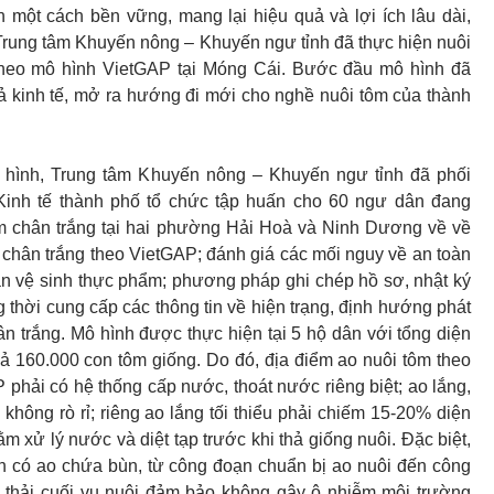
ển một cách bền vững, mang lại hiệu quả và lợi ích lâu dài,
rung tâm Khuyến nông – Khuyến ngư tỉnh đã thực hiện nuôi
theo mô hình VietGAP tại Móng Cái. Bước đầu mô hình đã
ả kinh tế, mở ra hướng đi mới cho nghề nuôi tôm của thành
ô hình, Trung tâm Khuyến nông – Khuyến ngư tỉnh đã phối
inh tế thành phố tổ chức tập huấn cho 60 ngư dân đang
ôm chân trắng tại hai phường Hải Hoà và Ninh Dương về về
m chân trắng theo VietGAP; đánh giá các mối nguy về an toàn
àn vệ sinh thực phẩm; phương pháp ghi chép hồ sơ, nhật ký
g thời cung cấp các thông tin về hiện trạng, định hướng phát
hân trắng. Mô hình được thực hiện tại 5 hộ dân với tổng diện
hả 160.000 con tôm giống. Do đó, địa điểm ao nuôi tôm theo
P phải có hệ thống cấp nước, thoát nước riêng biệt; ao lắng,
 không rò rỉ; riêng ao lắng tối thiểu phải chiếm 15-20% diện
m xử lý nước và diệt tạp trước khi thả giống nuôi. Đặc biệt,
n có ao chứa bùn, từ công đoạn chuẩn bị ao nuôi đến công
 thải cuối vụ nuôi đảm bảo không gây ô nhiễm môi trường