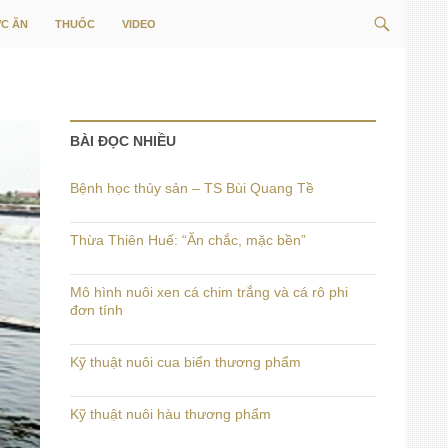
Tìm
C ĂN
THUỐC
VIDEO
kiếm
BÀI ĐỌC NHIỀU
Bệnh học thủy sản – TS Bùi Quang Tề
Thừa Thiên Huế: “Ăn chắc, mặc bền”
Mô hình nuôi xen cá chim trắng và cá rô phi
đơn tính
Kỹ thuật nuôi cua biển thương phẩm
Kỹ thuật nuôi hàu thương phẩm