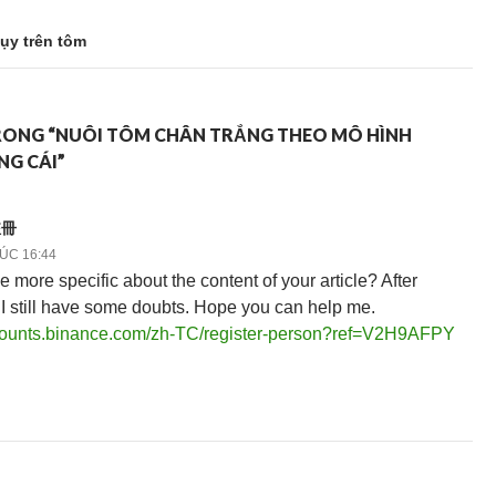
ụy trên tôm
TRONG “NUÔI TÔM CHÂN TRẮNG THEO MÔ HÌNH
NG CÁI”
註冊
LÚC 16:44
 more specific about the content of your article? After
, I still have some doubts. Hope you can help me.
ccounts.binance.com/zh-TC/register-person?ref=V2H9AFPY