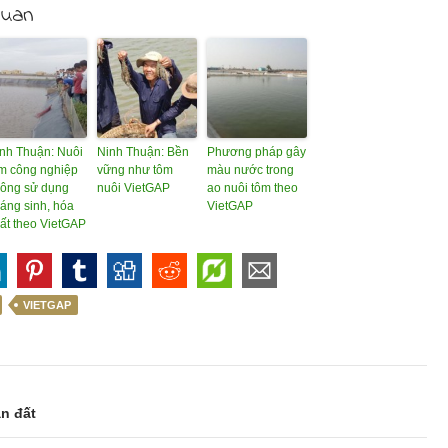
quan
nh Thuận: Nuôi
Ninh Thuận: Bền
Phương pháp gây
m công nghiệp
vững như tôm
màu nước trong
ông sử dụng
nuôi VietGAP
ao nuôi tôm theo
áng sinh, hóa
VietGAP
ất theo VietGAP
VIETGAP
n đất