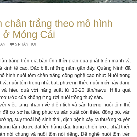
 chân trắng theo mô hình
 ở Móng Cái
RAN
5 PHẢN HỒI
ân trắng trên địa bàn tỉnh thời gian qua phát triển mạnh và
ả kinh tế cao. Đặc biệt những năm gần đây, Quảng Ninh đã
mô hình nuôi tôm chân trắng công nghệ cao như: Nuôi trong
ạt và nuôi tôm trong nhà bạt, phương thức nuôi mới này đang
h và hiệu quả với năng suất từ 10-20 tấn/ha/vụ. Hiệu quả
 mơ ước của không ít người nuôi trồng thuỷ sản.
với việc tăng nhanh về diện tích và sản lượng nuôi tôm thẻ
ấn đề cơ sở hạ tầng phục vụ sản xuất còn thiếu đồng bộ, vấn
rường, suy thoái hệ sinh thái, dịch bệnh xảy ra thường xuyên
trọng tâm được đặt lên hàng đầu trong chiến lược phát triển
sản nói chung và nuôi tôm nói riêng. Để nghề nuôi tôm trên