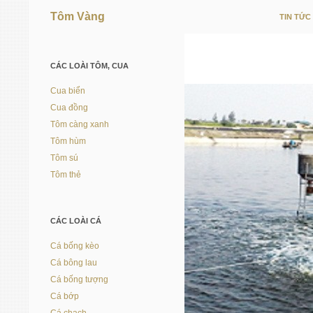
Tôm Vàng
TIN TỨC
Vì người nuôi trồng thủy sản
CÁC LOÀI TÔM, CUA
Cua biển
Cua đồng
Tôm càng xanh
Tôm hùm
Tôm sú
Tôm thẻ
CÁC LOÀI CÁ
Cá bống kèo
Cá bông lau
Cá bống tượng
Cá bớp