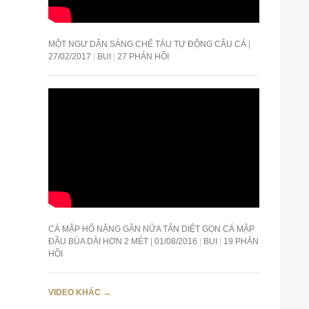
MỘT NGƯ DÂN SÁNG CHẾ TÀU TỰ ĐỘNG CÂU CÁ
27/02/2017
BUI
27 PHẢN HỒI
CÁ MẬP HỔ NẶNG GẦN NỬA TẤN DIỆT GỌN CÁ MẬP
ĐẦU BÚA DÀI HƠN 2 MÉT
01/08/2016
BUI
19 PHẢN
HỒI
VIDEO KHÁC
→