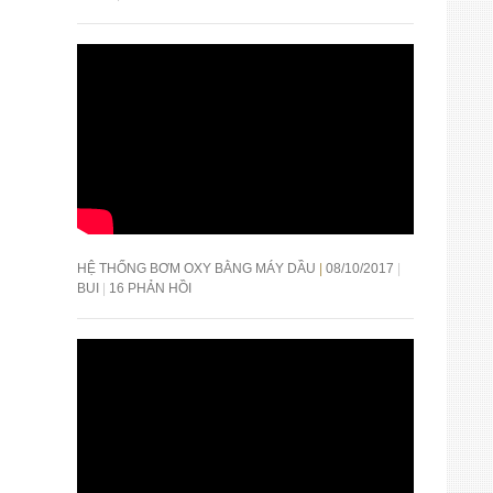
HỆ THỐNG BƠM OXY BẰNG MÁY DẦU
08/10/2017
BUI
16 PHẢN HỒI