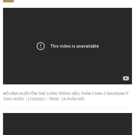
MÔ HÌNH NUÔI TÔM THẺ CHÂN TRẮNG SIÊU THÂM CANH 2 GIAI ĐOẠN ÍT
THAY NƯỚC
17/10/2017
TRAN
14 PHẢN HỒI