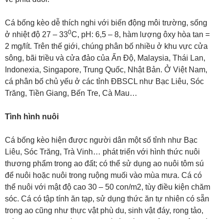
Cá bống kèo dễ thích nghi với biến động môi trường, sống
0
ở nhiệt độ 27 – 33
C, pH: 6,5 – 8, hàm lượng ôxy hòa tan =
2 mg/lít. Trên thế giới, chúng phân bố nhiều ở khu vực cửa
sông, bãi triều và cửa đảo của Ấn Độ, Malaysia, Thái Lan,
Indonexia, Singapore, Trung Quốc, Nhật Bản. Ở Việt Nam,
cá phân bố chủ yếu ở các tỉnh ĐBSCL như Bạc Liêu, Sóc
Trăng, Tiền Giang, Bến Tre, Cà Mau…
Tình hình nuôi
Cá bống kèo hiện được người dân một số tỉnh như Bạc
Liêu, Sóc Trăng, Trà Vinh… phát triển với hình thức nuôi
thương phẩm trong ao đất; có thể sử dụng ao nuôi tôm sú
để nuôi hoặc nuôi trong ruộng muối vào mùa mưa. Cá có
thể nuôi với mật độ cao 30 – 50 con/m2, tùy điều kiện chăm
sóc. Cá có tập tính ăn tạp, sử dụng thức ăn tự nhiên có sẵn
trong ao cũng như thực vật phù du, sinh vật đáy, rong tảo,