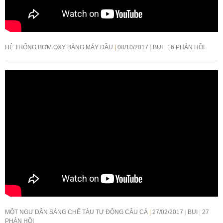
HỆ THỐNG BƠM OXY BẰNG MÁY DẦU
08/10/2017
BUI
16 PHẢN HỒI
MỘT NGƯ DÂN SÁNG CHẾ TÀU TỰ ĐỘNG CÂU CÁ
27/02/2017
BUI
27
PHẢN HỒI