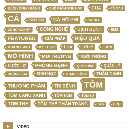
CUA
BỆNH ĐỐM TRẮNG
CHẾ PHẨM SINH HỌC
CÀ MAU
CÁ
CÁ RÔ PHI
CÁ CHÌNH
CÁ TRA
CÔNG NGHỆ
DỊCH BỆNH
EMS
CÔNG NGHIỆP
FEATURED
HIỆU QUẢ
GIẢI PHÁP
LÚA
LƯU Ý
KẾT HỢP
KHÁNG SINH
LƯƠN
MÔ HÌNH
MÔI TRƯỜNG
NUÔI TRỒNG
PHÒNG BỆNH
NƯỚC LỢ
QUẢN LÝ
QUY TRÌNH
SINH HỌC
THÂM CANH
RUỘNG LÚA
THÀNH CÔNG
TÔM
THƯƠNG PHẨM
TRỊ BỆNH
TÔM CÀNG XANH
TÔM HÙM
TÔM SÚ
TÔM THẺ
TÔM THẺ CHÂN TRẮNG
ẾCH
TẢO
VIDEO