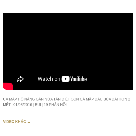
CÁ MẬP HỔ NẶNG GẦN NỬA TẤN DIỆT GỌN CÁ MẬP ĐẦU BÚA DÀI HƠN 2
MÉT
01/08/2016
BUI
19 PHẢN HỒI
VIDEO KHÁC
→