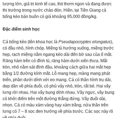
lượng lớn, giá trị kinh tế cao, thịt thơm ngon và đang được
thị trường trong nước chào đón. Hiện, tại Tiền Giang cá
bống kèo bán buôn có giá khoảng 95.000 đồng/kg.
Đặc điểm sinh học
Cá bống kèo (tên khoa học là
Pseudapocryptes elongatus
),
có đầu nhỏ, hình chóp. Miệng tù hướng xuống, miệng trước
hẹp, rạch miệng nằm ngang kéo dài đến bờ sau của ổ mắt.
Răng hàm trên có đỉnh tù, răng hàm dưới xiên thưa. Mắt
tròn, nhỏ nằm sát đỉnh đầu, khoảng cách giữa hai mắt hẹp
bằng 1/2 đường kính mắt. Lỗ mang hẹp, màng mang phát
triển, phần dưới dính với eo mang. Cá có thân hình trụ dài,
dẹp dần về phía đuôi, có phủ vảy nhỏ, tròn, rất bé. Hai vây
lưng rời nhau. Hai vây bụng dính nhau. Vây ngực, vây bụng
có khởi điểm trên một đường thẳng đứng. Vây đuôi dài,
nhọn. Cá có màu xám vàng hay xám trắng, nửa thân trên
lưng có 7 – 8 sọc đen hướng về phía trước. Các sọc này rõ
về phía đuôi.