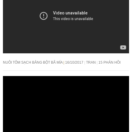
NUÔI TÔM SẠCH BẰNG BỘT BÃ MÍA
16/10/2017
TRAN
15 PHẢN HỒI