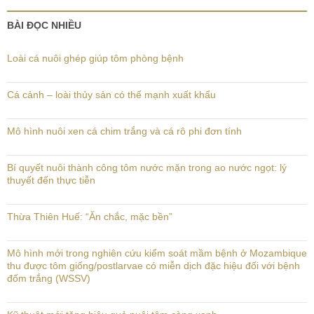
BÀI ĐỌC NHIỀU
Loài cá nuôi ghép giúp tôm phòng bệnh
Cá cảnh – loài thủy sản có thế mạnh xuất khẩu
Mô hình nuôi xen cá chim trắng và cá rô phi đơn tính
Bí quyết nuôi thành công tôm nước mặn trong ao nước ngọt: lý
thuyết đến thực tiễn
Thừa Thiên Huế: “Ăn chắc, mặc bền”
Mô hình mới trong nghiên cứu kiểm soát mầm bệnh ở Mozambique
thu được tôm giống/postlarvae có miễn dịch đặc hiệu đối với bệnh
đốm trắng (WSSV)