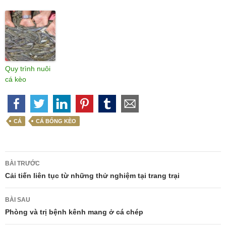
Quy trình nuôi
cá kèo
CÁ
CÁ BỐNG KÈO
Điều
BÀI TRƯỚC
hướng
Cải tiến liên tục từ những thử nghiệm tại trang trại
bài
BÀI SAU
viết
Phòng và trị bệnh kênh mang ở cá chép