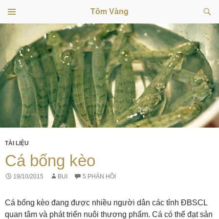
Tìm
Tôm Vàng
kiếm
TRÌNH
CHUYỂN
ĐƠN
CƠ SỞ
ĐẾN
NỘI
DUNG
TÀI LIỆU
Cá bống kèo
19/10/2015
BUI
5 PHẢN HỒI
Cá bống kèo đang được nhiều người dân các tỉnh ĐBSCL
quan tâm và phát triển nuôi thương phẩm. Cá có thể đạt sản