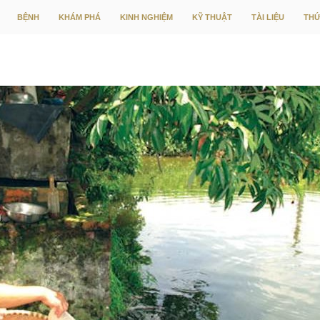
CHUYỂN ĐẾN NỘI DUNG
BỆNH
KHÁM PHÁ
KINH NGHIỆM
KỸ THUẬT
TÀI LIỆU
THỨ