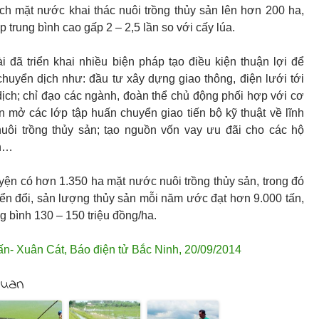
ích mặt nước khai thác nuôi trồng thủy sản lên hơn 200 ha,
ập trung bình cao gấp 2 – 2,5 lần so với cấy lúa.
đã triển khai nhiều biện pháp tạo điều kiện thuận lợi để
huyển dịch như: đầu tư xây dựng giao thông, điện lưới tới
ịch; chỉ đạo các ngành, đoàn thể chủ động phối hợp với cơ
mở các lớp tập huấn chuyển giao tiến bộ kỹ thuật về lĩnh
nuôi trồng thủy sản; tạo nguồn vốn vay ưu đãi cho các hộ
ch…
yện có hơn 1.350 ha mặt nước nuôi trồng thủy sản, trong đó
n đổi, sản lượng thủy sản mỗi năm ước đạt hơn 9.000 tấn,
g bình 130 – 150 triệu đồng/ha.
n- Xuân Cát
,
Báo điện tử Bắc Ninh
,
20/09/2014
quan