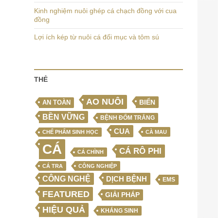
Kinh nghiệm nuôi ghép cá chạch đồng với cua
đồng
Lợi ích kép từ nuôi cá đối mục và tôm sú
THẺ
AO NUÔI
BIỂN
AN TOÀN
BỀN VỮNG
BỆNH ĐỐM TRẮNG
CUA
CHẾ PHẨM SINH HỌC
CÀ MAU
CÁ
CÁ RÔ PHI
CÁ CHÌNH
CÁ TRA
CÔNG NGHIỆP
CÔNG NGHỆ
DỊCH BỆNH
EMS
FEATURED
GIẢI PHÁP
HIỆU QUẢ
KHÁNG SINH