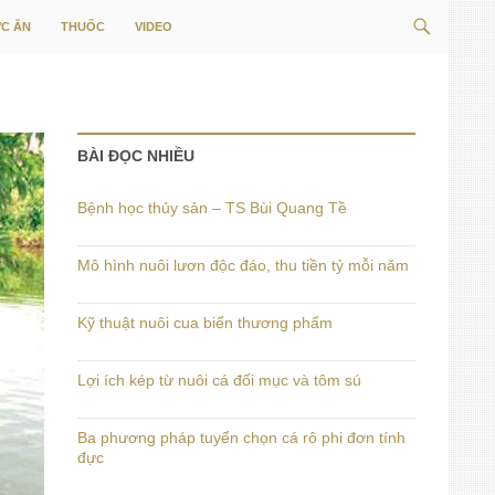
Tìm
C ĂN
THUỐC
VIDEO
kiếm
BÀI ĐỌC NHIỀU
Bệnh học thủy sản – TS Bùi Quang Tề
Mô hình nuôi lươn độc đáo, thu tiền tỷ mỗi năm
Kỹ thuật nuôi cua biển thương phẩm
Lợi ích kép từ nuôi cá đối mục và tôm sú
Ba phương pháp tuyển chọn cá rô phi đơn tính
đực