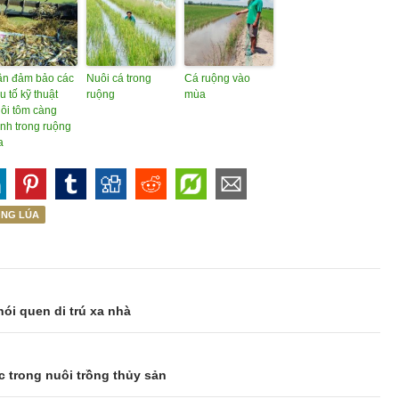
n đảm bảo các
Nuôi cá trong
Cá ruộng vào
u tố kỹ thuật
ruộng
mùa
ôi tôm càng
nh trong ruộng
a
NG LÚA
hói quen di trú xa nhà
 trong nuôi trồng thủy sản