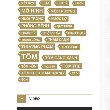
LÚA
LƯU Ý
KẾT HỢP
LƯƠN
MÔ HÌNH
MÔI TRƯỜNG
NUÔI TRỒNG
NƯỚC LỢ
PHÒNG BỆNH
QUY TRÌNH
SINH HỌC
QUẢN LÝ
RUỘNG LÚA
THÂM CANH
THÀNH CÔNG
THƯƠNG PHẨM
TRỊ BỆNH
TÔM
TÔM CÀNG XANH
TÔM THẺ
TÔM HÙM
TÔM SÚ
TÔM THẺ CHÂN TRẮNG
TẢO
ẾCH
VIDEO