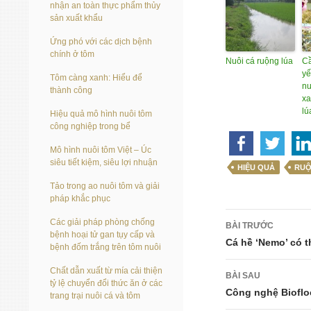
nhận an toàn thực phẩm thủy
sản xuất khẩu
Ứng phó với các dịch bệnh
chính ở tôm
Nuôi cá ruộng lúa
Cầ
yế
Tôm càng xanh: Hiểu để
nu
thành công
xa
lú
Hiệu quả mô hình nuôi tôm
công nghiệp trong bể
Mô hình nuôi tôm Việt – Úc
siêu tiết kiệm, siêu lợi nhuận
HIỆU QUẢ
RUỘ
Tảo trong ao nuôi tôm và giải
pháp khắc phục
Điều
Các giải pháp phòng chống
BÀI TRƯỚC
bệnh hoại tử gan tụy cấp và
hướng
Cá hề ‘Nemo’ có t
bệnh đốm trắng trên tôm nuôi
bài
Chất dẫn xuất từ mía cải thiện
BÀI SAU
tỷ lệ chuyển đổi thức ăn ở các
viết
Công nghệ Biofloc
trang trại nuôi cá và tôm