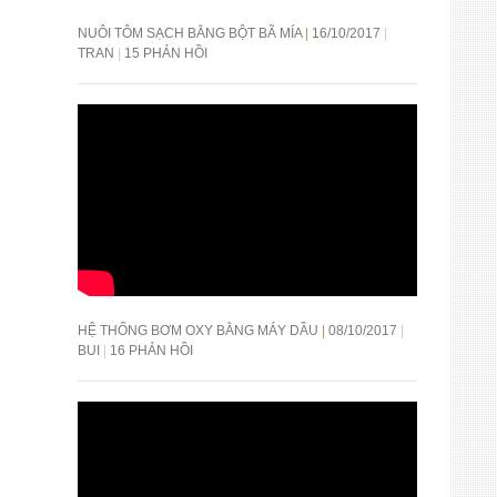
NUÔI TÔM SẠCH BẰNG BỘT BÃ MÍA
16/10/2017
TRAN
15 PHẢN HỒI
HỆ THỐNG BƠM OXY BẰNG MÁY DẦU
08/10/2017
BUI
16 PHẢN HỒI