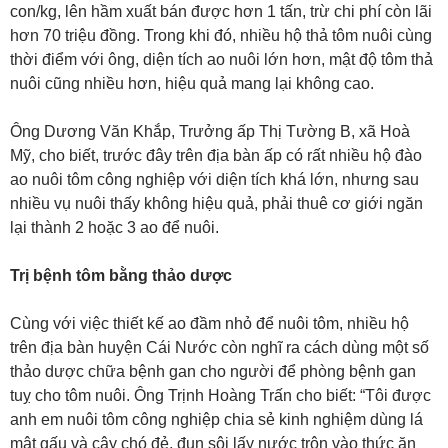
con/kg, lên hầm xuất bán được hơn 1 tấn, trừ chi phí còn lãi
hơn 70 triệu đồng. Trong khi đó, nhiều hộ thả tôm nuôi cùng
thời điểm với ông, diện tích ao nuôi lớn hơn, mật độ tôm thả
nuôi cũng nhiều hơn, hiệu quả mang lại không cao.
Ông Dương Văn Khắp, Trưởng ấp Thị Tường B, xã Hoà
Mỹ, cho biết, trước đây trên địa bàn ấp có rất nhiều hộ đào
ao nuôi tôm công nghiệp với diện tích khá lớn, nhưng sau
nhiều vụ nuôi thấy không hiệu quả, phải thuê cơ giới ngăn
lại thành 2 hoặc 3 ao để nuôi.
Trị bệnh tôm bằng thảo dược
Cùng với việc thiết kế ao đầm nhỏ để nuôi tôm, nhiều hộ
trên địa bàn huyện Cái Nước còn nghĩ ra cách dùng một số
thảo dược chữa bệnh gan cho người để phòng bệnh gan
tuỵ cho tôm nuôi. Ông Trịnh Hoàng Trấn cho biết: “Tôi được
anh em nuôi tôm công nghiệp chia sẻ kinh nghiệm dùng lá
mật gấu và cây chó đẻ, đun sôi lấy nước trộn vào thức ăn