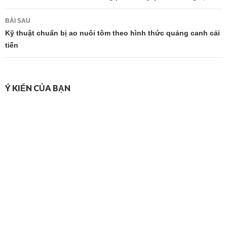
bài
BÀI SAU
viết
Kỹ thuật chuẩn bị ao nuôi tôm theo hình thức quảng canh cải
tiến
Ý KIẾN CỦA BẠN