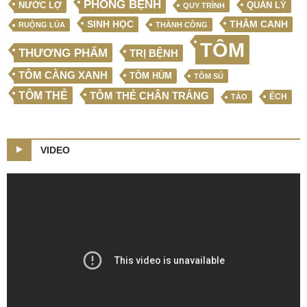
PHÒNG BỆNH
NƯỚC LỢ
QUẢN LÝ
QUY TRÌNH
SINH HỌC
THÂM CANH
RUỘNG LÚA
THÀNH CÔNG
TÔM
THƯƠNG PHẨM
TRỊ BỆNH
TÔM CÀNG XANH
TÔM HÙM
TÔM SÚ
TÔM THẺ
TÔM THẺ CHÂN TRẮNG
ẾCH
TẢO
VIDEO