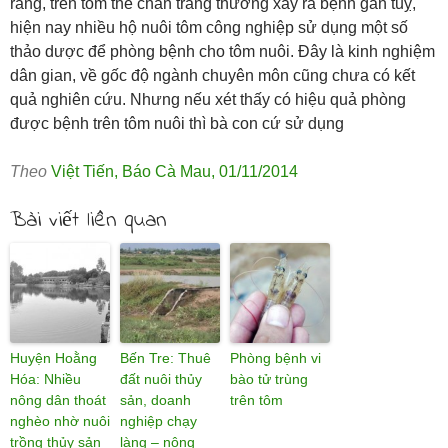
rằng, trên tôm thẻ chân trắng thường xảy ra bệnh gan tuỵ,
hiện nay nhiều hộ nuôi tôm công nghiệp sử dụng một số
thảo dược để phòng bệnh cho tôm nuôi. Ðây là kinh nghiệm
dân gian, về gốc độ ngành chuyên môn cũng chưa có kết
quả nghiên cứu. Nhưng nếu xét thấy có hiệu quả phòng
được bệnh trên tôm nuôi thì bà con cứ sử dụng
Theo
Việt Tiến
,
Báo Cà Mau
,
01/11/2014
Bài viết liên quan
Huyện Hoằng
Bến Tre: Thuê
Phòng bệnh vi
Hóa: Nhiều
đất nuôi thủy
bào tử trùng
nông dân thoát
sản, doanh
trên tôm
nghèo nhờ nuôi
nghiệp chạy
trồng thủy sản
làng – nông