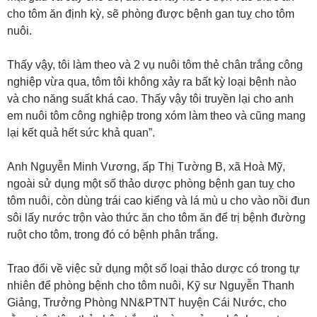
cho tôm ăn định kỳ, sẽ phòng được bệnh gan tuỵ cho tôm
nuôi.
Thấy vậy, tôi làm theo và 2 vụ nuôi tôm thẻ chân trắng công
nghiệp vừa qua, tôm tôi không xảy ra bất kỳ loại bệnh nào
và cho năng suất khá cao. Thấy vậy tôi truyền lại cho anh
em nuôi tôm công nghiệp trong xóm làm theo và cũng mang
lại kết quả hết sức khả quan”.
Anh Nguyễn Minh Vương, ấp Thị Tường B, xã Hoà Mỹ,
ngoài sử dụng một số thảo dược phòng bệnh gan tuỵ cho
tôm nuôi, còn dùng trái cao kiểng và lá mù u cho vào nồi đun
sôi lấy nước trộn vào thức ăn cho tôm ăn để trị bệnh đường
ruột cho tôm, trong đó có bệnh phân trắng.
Trao đổi về việc sử dụng một số loại thảo dược có trong tự
nhiên để phòng bệnh cho tôm nuôi, Kỹ sư Nguyễn Thanh
Giảng, Trưởng Phòng NN&PTNT huyện Cái Nước, cho