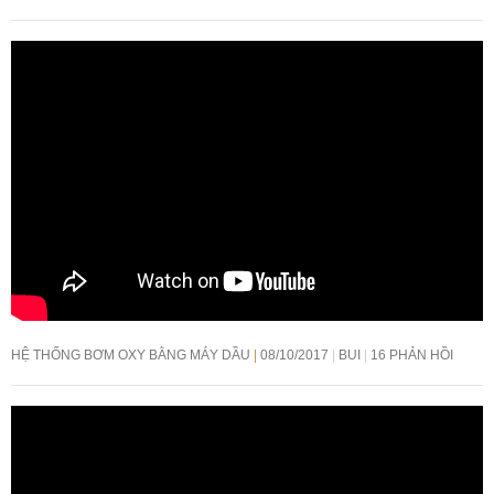
HỆ THỐNG BƠM OXY BẰNG MÁY DẦU
08/10/2017
BUI
16 PHẢN HỒI