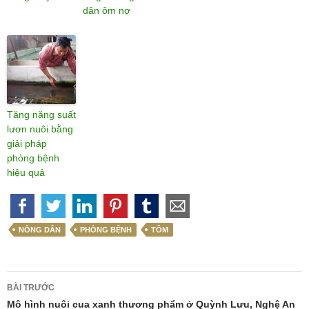
dân ôm nợ
Tăng năng suất
lươn nuôi bằng
giải pháp
phòng bệnh
hiệu quả
NÔNG DÂN
PHÒNG BỆNH
TÔM
Điều
BÀI TRƯỚC
hướng
Mô hình nuôi cua xanh thương phẩm ở Quỳnh Lưu, Nghệ An