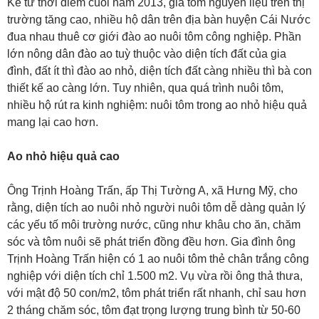
Kể từ thời điểm cuối năm 2013, giá tôm nguyên liệu trên thị
trường tăng cao, nhiều hộ dân trên địa bàn huyện Cái Nước
đua nhau thuê cơ giới đào ao nuôi tôm công nghiệp. Phần
lớn nông dân đào ao tuỳ thuộc vào diện tích đất của gia
đình, đất ít thì đào ao nhỏ, diện tích đất càng nhiều thì bà con
thiết kế ao càng lớn. Tuy nhiên, qua quá trình nuôi tôm,
nhiều hộ rút ra kinh nghiệm: nuôi tôm trong ao nhỏ hiệu quả
mang lại cao hơn.
Ao nhỏ hiệu quả cao
Ông Trịnh Hoàng Trấn, ấp Thị Tường A, xã Hưng Mỹ, cho
rằng, diện tích ao nuôi nhỏ người nuôi tôm dễ dàng quản lý
các yếu tố môi trường nước, cũng như khâu cho ăn, chăm
sóc và tôm nuôi sẽ phát triển đồng đều hơn. Gia đình ông
Trịnh Hoàng Trấn hiện có 1 ao nuôi tôm thẻ chân trắng công
nghiệp với diện tích chỉ 1.500 m2. Vụ vừa rồi ông thả thưa,
với mật độ 50 con/m2, tôm phát triển rất nhanh, chỉ sau hơn
2 tháng chăm sóc, tôm đạt trọng lượng trung bình từ 50-60