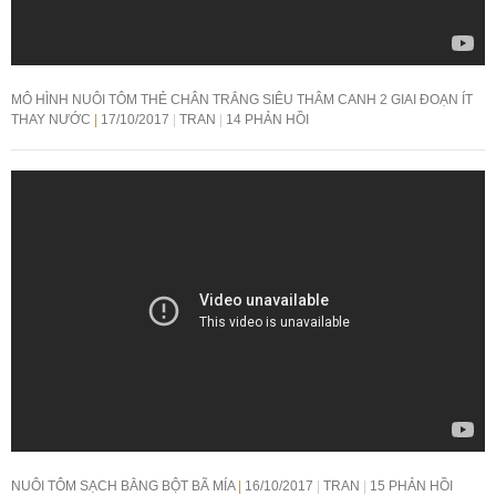
MÔ HÌNH NUÔI TÔM THẺ CHÂN TRẮNG SIÊU THÂM CANH 2 GIAI ĐOẠN ÍT
THAY NƯỚC
17/10/2017
TRAN
14 PHẢN HỒI
NUÔI TÔM SẠCH BẰNG BỘT BÃ MÍA
16/10/2017
TRAN
15 PHẢN HỒI