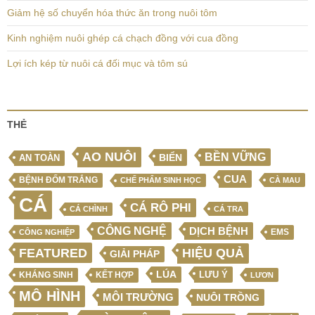
Giảm hệ số chuyển hóa thức ăn trong nuôi tôm
Kinh nghiệm nuôi ghép cá chạch đồng với cua đồng
Lợi ích kép từ nuôi cá đối mục và tôm sú
THẺ
AO NUÔI
BỀN VỮNG
BIỂN
AN TOÀN
CUA
BỆNH ĐỐM TRẮNG
CHẾ PHẨM SINH HỌC
CÀ MAU
CÁ
CÁ RÔ PHI
CÁ CHÌNH
CÁ TRA
CÔNG NGHỆ
DỊCH BỆNH
EMS
CÔNG NGHIỆP
FEATURED
HIỆU QUẢ
GIẢI PHÁP
LÚA
LƯU Ý
KẾT HỢP
KHÁNG SINH
LƯƠN
MÔ HÌNH
MÔI TRƯỜNG
NUÔI TRỒNG