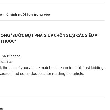
ờ mô hình nuôi ếch trong vèo
RONG “BƯỚC ĐỘT PHÁ GIÚP CHỐNG LẠI CÁC SIÊU VI
 THUỐC”
a na Binance
LÚC 21:32
nk the title of your article matches the content lol. Just kidding,
ause I had some doubts after reading the article.
户