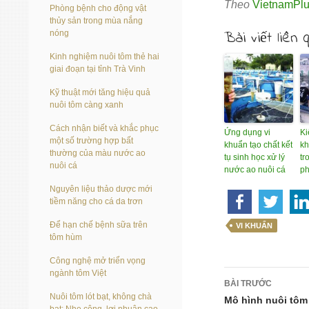
Theo
VietnamPl
Phòng bệnh cho động vật
thủy sản trong mùa nắng
Bài viết liên 
nóng
Kinh nghiệm nuôi tôm thẻ hai
giai đoạn tại tỉnh Trà Vinh
Kỹ thuật mới tăng hiệu quả
nuôi tôm càng xanh
Cách nhận biết và khắc phục
Ứng dụng vi
Ki
một số trường hợp bất
khuẩn tạo chất kết
kh
thường của màu nước ao
tụ sinh học xử lý
tr
nuôi cá
nước ao nuôi cá
ph
Nguyên liệu thảo dược mới
tiềm năng cho cá da trơn
Để hạn chế bệnh sữa trên
VI KHUẨN
tôm hùm
Công nghệ mở triển vọng
Điều
ngành tôm Việt
BÀI TRƯỚC
Nuôi tôm lót bạt, không chà
hướng
Mô hình nuôi tôm