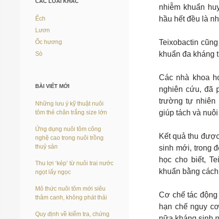
CÁC LOÀI KHÁC
nhiễm khuẩn huyế
hầu hết đều là n
Ếch
Lươn
Teixobactin cũng
Ốc hương
khuẩn đa kháng t
Sò
Các nhà khoa họ
BÀI VIẾT MỚI
nghiên cứu, đã 
trường tự nhiên
Những lưu ý kỹ thuật nuôi
giúp tách và nuô
tôm thẻ chân trắng size lớn
Ứng dụng nuôi tôm công
Kết quả thu được
nghệ cao trong nuôi trồng
thuỷ sản
sinh mới, trong đ
học cho biết, T
Thu lợi ‘kép’ từ nuôi trai nước
khuẩn bằng cách 
ngọt lấy ngọc
Mô thức nuôi tôm mới siêu
Cơ chế tác động 
thâm canh, không phát thải
hạn chế nguy cơ
Quy định về kiểm tra, chứng
nữa kháng sinh n