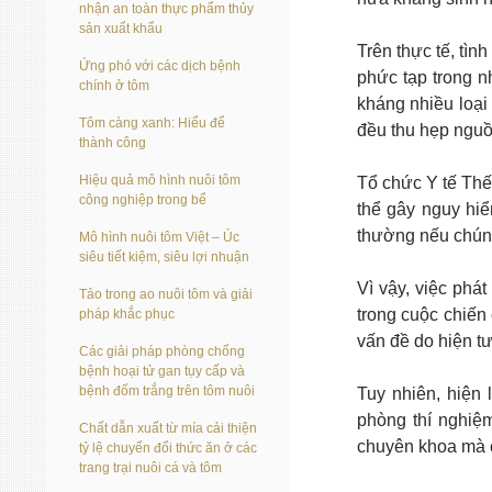
nhận an toàn thực phẩm thủy
sản xuất khẩu
Trên thực tế, tì
Ứng phó với các dịch bệnh
phức tạp trong 
chính ở tôm
kháng nhiều loại
Tôm càng xanh: Hiểu để
đều thu hẹp nguồn
thành công
Hiệu quả mô hình nuôi tôm
Tổ chức Y tế Thế
công nghiệp trong bể
thể gây nguy hi
thường nếu chún
Mô hình nuôi tôm Việt – Úc
siêu tiết kiệm, siêu lợi nhuận
Vì vậy, việc phá
Tảo trong ao nuôi tôm và giải
trong cuộc chiến
pháp khắc phục
vấn đề do hiện t
Các giải pháp phòng chống
bệnh hoại tử gan tụy cấp và
bệnh đốm trắng trên tôm nuôi
Tuy nhiên, hiện 
phòng thí nghiệ
Chất dẫn xuất từ mía cải thiện
chuyên khoa mà c
tỷ lệ chuyển đổi thức ăn ở các
trang trại nuôi cá và tôm