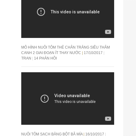
MÔ HÌNH NUÔI TÔM THẺ CHÂN TRẮNG SIÊU THÂM
CANH 2 GIAI ĐOẠN ÍT THAY NƯỚC
17/10/2017
TRAN
14 PHẢN HỒI
NUÔI TÔM SẠCH BẰNG BỘT BÃ MÍA
16/10/2017