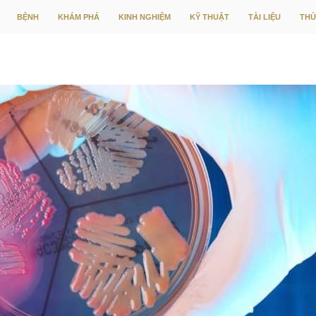
CHUYỂN ĐẾN NỘI DUNG
BỆNH
KHÁM PHÁ
KINH NGHIỆM
KỸ THUẬT
TÀI LIỆU
THỨ