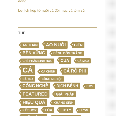
đồng
Lợi ích kép từ nuôi cá đối mục và tôm sú
THẺ
AO NUÔI
BIỂN
AN TOÀN
BỀN VỮNG
BỆNH ĐỐM TRẮNG
CUA
CHẾ PHẨM SINH HỌC
CÀ MAU
CÁ
CÁ RÔ PHI
CÁ CHÌNH
CÁ TRA
CÔNG NGHIỆP
CÔNG NGHỆ
DỊCH BỆNH
EMS
FEATURED
GIẢI PHÁP
HIỆU QUẢ
KHÁNG SINH
LÚA
LƯU Ý
KẾT HỢP
LƯƠN