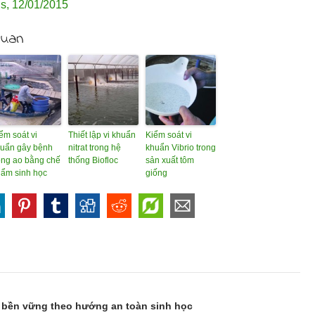
us
,
12/01/2015
quan
ểm soát vi
Thiết lập vi khuẩn
Kiểm soát vi
uẩn gây bệnh
nitrat trong hệ
khuẩn Vibrio trong
ong ao bằng chế
thống Biofloc
sản xuất tôm
ẩm sinh học
giống
 bền vững theo hướng an toàn sinh học