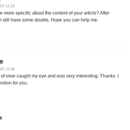
LÚC 11:19
 more specific about the content of your article? After
, I still have some doubts. Hope you can help me.
推荐
LÚC 21:56
 of view caught my eye and was very interesting. Thanks. I
stion for you.
N