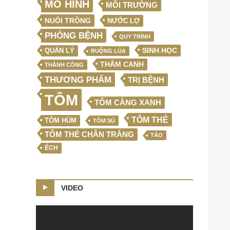
MÔ HÌNH
MÔI TRƯỜNG
NUÔI TRỒNG
NƯỚC LỢ
PHÒNG BỆNH
QUY TRÌNH
SINH HỌC
QUẢN LÝ
RUỘNG LÚA
THÂM CANH
THÀNH CÔNG
THƯƠNG PHẨM
TRỊ BỆNH
TÔM
TÔM CÀNG XANH
TÔM THẺ
TÔM HÙM
TÔM SÚ
TÔM THẺ CHÂN TRẮNG
TẢO
ẾCH
VIDEO