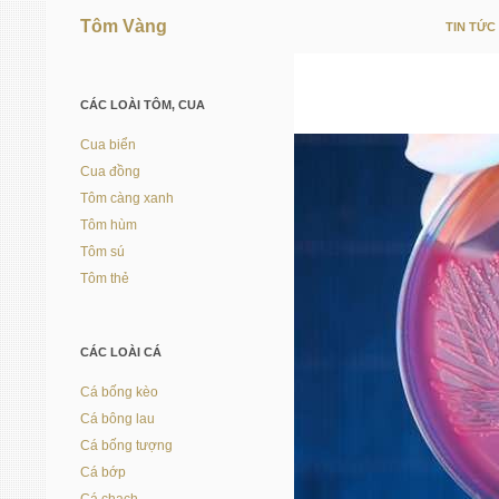
Tôm Vàng
TIN TỨC
Vì người nuôi trồng thủy sản
CÁC LOÀI TÔM, CUA
Cua biển
Cua đồng
Tôm càng xanh
Tôm hùm
Tôm sú
Tôm thẻ
CÁC LOÀI CÁ
Cá bống kèo
Cá bông lau
Cá bống tượng
Cá bớp