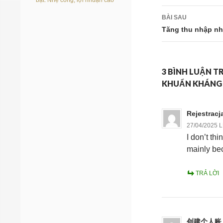
bạt: Nhẹ công, lợi nhuận cao
bài
BÀI SAU
viết
Tăng thu nhập nh
3 BÌNH LUẬN T
KHUẨN KHÁNG
Rejestracj
27/04/2025 
I don’t thi
mainly bec
TRẢ LỜI
创建个人账