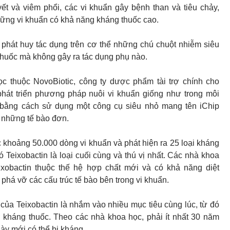
t và viêm phổi, các vi khuẩn gây bệnh than và tiêu chảy,
hững vi khuẩn có khả năng kháng thuốc cao.
 phát huy tác dụng trên cơ thể những chú chuột nhiễm siêu
huốc mà không gây ra tác dụng phụ nào.
c thuộc NovoBiotic, công ty dược phẩm tài trợ chính cho
phát triển phương pháp nuôi vi khuẩn giống như trong môi
 bằng cách sử dụng một công cụ siêu nhỏ mang tên iChip
i những tế bào đơn.
 khoảng 50.000 dòng vi khuẩn và phát hiện ra 25 loại kháng
ó Teixobactin là loại cuối cùng và thú vị nhất. Các nhà khoa
eixobactin thuộc thế hệ hợp chất mới và có khả năng diệt
phá vỡ các cấu trúc tế bào bên trong vi khuẩn.
của Teixobactin là nhắm vào nhiều mục tiêu cùng lúc, từ đó
 kháng thuốc. Theo các nhà khoa học, phải ít nhất 30 năm
ày mới có thể bị kháng.