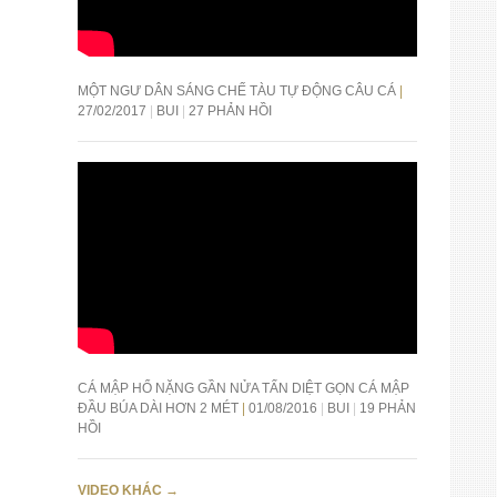
MỘT NGƯ DÂN SÁNG CHẾ TÀU TỰ ĐỘNG CÂU CÁ
27/02/2017
BUI
27 PHẢN HỒI
CÁ MẬP HỔ NẶNG GẦN NỬA TẤN DIỆT GỌN CÁ MẬP
ĐẦU BÚA DÀI HƠN 2 MÉT
01/08/2016
BUI
19 PHẢN
HỒI
VIDEO KHÁC
→