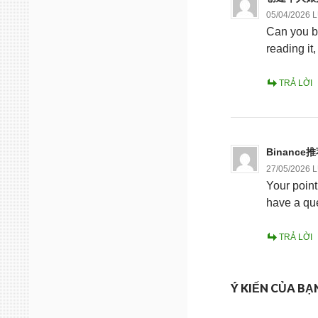
05/04/2026 
Can you be
reading it
TRẢ LỜI
Binance
27/05/2026 
Your point
have a que
TRẢ LỜI
Ý KIẾN CỦA BẠ