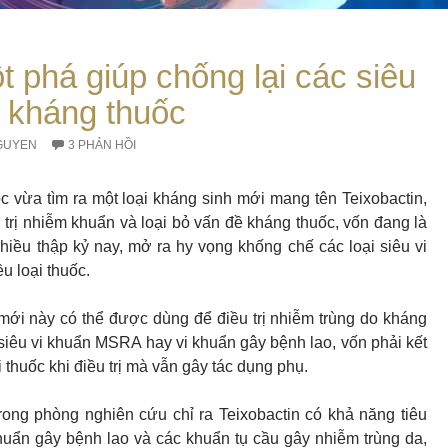
 phá giúp chống lại các siêu
n kháng thuốc
GUYEN
3 PHẢN HỒI
 vừa tìm ra một loại kháng sinh mới mang tên Teixobactin,
 trị nhiễm khuẩn và loại bỏ vấn đề kháng thuốc, vốn đang là
nhiều thập kỷ nay, mở ra hy vọng khống chế các loại siêu vi
u loại thuốc.
mới này có thể được dùng để điều trị nhiễm trùng do kháng
 siêu vi khuẩn MSRA hay vi khuẩn gây bệnh lao, vốn phải kết
i thuốc khi điều trị mà vẫn gây tác dụng phụ.
rong phòng nghiên cứu chỉ ra Teixobactin có khả năng tiêu
 khuẩn gây bệnh lao và các khuẩn tụ cầu gây nhiễm trùng da,