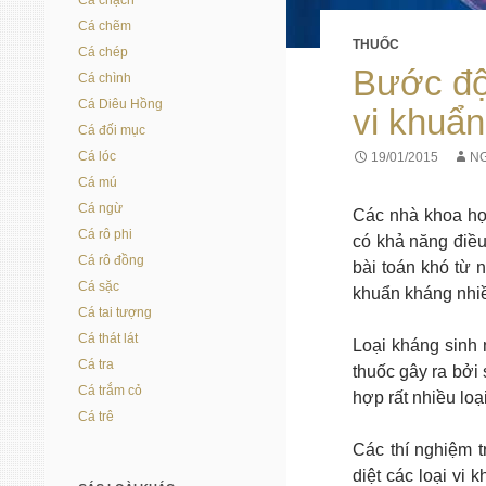
Cá chạch
Cá chẽm
THUỐC
Cá chép
Bước đột
Cá chình
Cá Diêu Hồng
vi khuẩ
Cá đối mục
Cá lóc
19/01/2015
N
Cá mú
Cá ngừ
Các nhà khoa học
Cá rô phi
có khả năng điều
Cá rô đồng
bài toán khó từ 
Cá sặc
khuẩn kháng nhiề
Cá tai tượng
Cá thát lát
Loại kháng sinh 
Cá tra
thuốc gây ra bởi
Cá trắm cỏ
hợp rất nhiều loạ
Cá trê
Các thí nghiệm t
diệt các loại vi