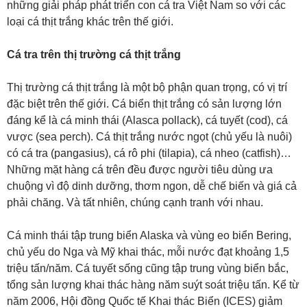
những giải pháp phát triển con cá tra Việt Nam so với các
loại cá thịt trắng khác trên thế giới.
Cá tra trên thị trường cá thịt trắng
Thị trường cá thịt trắng là một bộ phận quan trọng, có vị trí
đặc biệt trên thế giới. Cá biển thịt trắng có sản lượng lớn
đáng kể là cá minh thái (Alasca pollack), cá tuyết (cod), cá
vược (sea perch). Cá thịt trắng nước ngọt (chủ yếu là nuôi)
có cá tra (pangasius), cá rô phi (tilapia), cá nheo (catfish)…
Những mặt hàng cá trên đều được người tiêu dùng ưa
chuộng vì độ dinh dưỡng, thơm ngon, dễ chế biến và giá cả
phải chăng. Và tất nhiên, chúng cạnh tranh với nhau.
Cá minh thái tập trung biển Alaska và vùng eo biển Bering,
chủ yếu do Nga và Mỹ khai thác, mỗi nước đạt khoảng 1,5
triệu tấn/năm. Cá tuyết sống cũng tập trung vùng biển bắc,
tổng sản lượng khai thác hàng năm suýt soát triệu tấn. Kể từ
năm 2006, Hội đồng Quốc tế Khai thác Biển (ICES) giảm