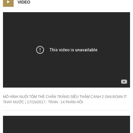
VIDEO
MÔ HÌNH NUÔI TÔM THẺ CHÂN TRẮNG SIÊU THÂM CANH 2 GIAI ĐOẠN ÍT
THAY NƯỚC
17/10/2017
TRAN
14 PHẢN HỒI