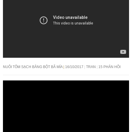
NUÔI TÔM SẠCH BẰNG BỘT BÃ MÍA
16/10/2017
TRAN
15 PHẢN HỒI