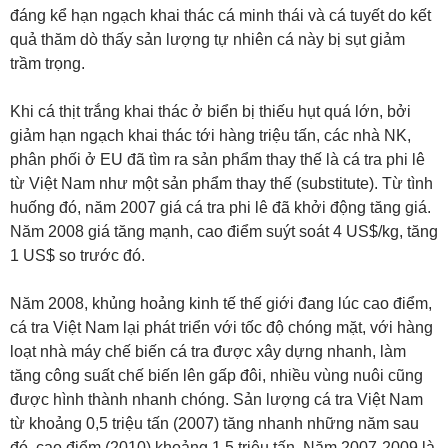
đáng kể hạn ngạch khai thác cá minh thái và cá tuyết do kết
quả thăm dò thấy sản lượng tự nhiên cá này bị sụt giảm
trầm trọng.
Khi cá thịt trắng khai thác ở biển bị thiếu hụt quá lớn, bởi
giảm hạn ngạch khai thác tới hàng triệu tấn, các nhà NK,
phân phối ở EU đã tìm ra sản phẩm thay thế là cá tra phi lê
từ Việt Nam như một sản phẩm thay thế (substitute). Từ tình
huống đó, năm 2007 giá cá tra phi lê đã khởi động tăng giá.
Năm 2008 giá tăng mạnh, cao điểm suýt soát 4 US$/kg, tăng
1 US$ so trước đó.
Năm 2008, khủng hoảng kinh tế thế giới đang lúc cao điểm,
cá tra Việt Nam lại phát triển với tốc độ chóng mặt, với hàng
loạt nhà máy chế biến cá tra được xây dựng nhanh, làm
tăng công suất chế biến lên gấp đôi, nhiều vùng nuôi cũng
được hình thành nhanh chóng. Sản lượng cá tra Việt Nam
từ khoảng 0,5 triệu tấn (2007) tăng nhanh những năm sau
đó, cao điểm (2010) khoảng 1,5 triệu tấn. Năm 2007-2009 là