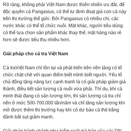
Rõ ràng, không phải Việt Nam được thiên nhiên ưu đãi, để
độc quyền cá Pangasius, có thể tự định đoạt giá con cá này
trên thị trường thế giới. Bởi Pangasius có nhiều chi, các
nước khác có thể tổ chức nuôi. Mặt khác, người tiêu dùng
có thể lựa chọn sản phẩm khác thay thế, mặt hàng nào rẻ
hơn sẽ được tiêu thụ nhiều hơn.
Giải pháp cho cá tra Việt Nam
Cá traViệt Nam chỉ tồn tại và phát triển trên nền tảng có tổ
chức chặt chẽ với quan điểm biết mình biết người. Yếu tố
chủ động tăng năng lực cạnh tranh là có giải pháp giảm giá
thành, điều tiết sản lượng cá nuôi vừa phải. Thí dụ, khi cá
minh thái đang có sản lượng lớn, thì sản lượng cá tra chỉ
nên ở mức 500-700.000 tấn/năm và chỉ tăng sản lượng khi
mở được thêm thị trường hay khi có dự báo cá thịt trắng
đánh bắt sụt giảm mạnh.
Giải pháp hành chánh như kiểm soát giá bán của các DN