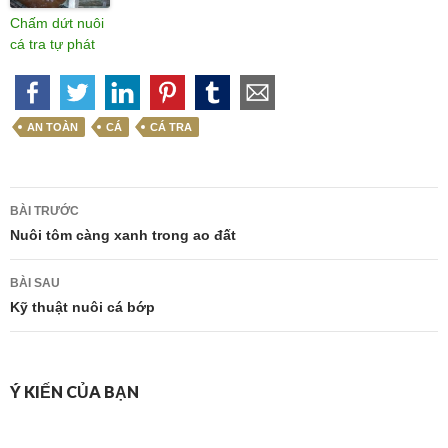
Chấm dứt nuôi
cá tra tự phát
AN TOÀN
CÁ
CÁ TRA
Điều
BÀI TRƯỚC
hướng
Nuôi tôm càng xanh trong ao đất
bài
BÀI SAU
viết
Kỹ thuật nuôi cá bớp
Ý KIẾN CỦA BẠN