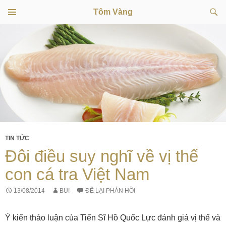
Tìm
Tôm Vàng
kiếm
TRÌNH
CHUYỂN
ĐƠN
CƠ SỞ
ĐẾN
NỘI
DUNG
TIN TỨC
Đôi điều suy nghĩ về vị thế
con cá tra Việt Nam
13/08/2014
BUI
ĐỂ LẠI PHẢN HỒI
Ý kiến thảo luận của Tiến Sĩ Hồ Quốc Lực đánh giá vị thế và