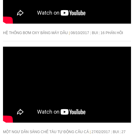
HỆ THỐNG BƠM OXY BẰNG MÁY DẦU
08/10/2017
BUI
16 PHẢN HỒI
MỘT NGƯ DÂN SÁNG CHẾ TÀU TỰ ĐỘNG CÂU CÁ
27/02/2017
BUI
27