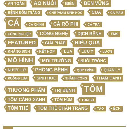
AO NUÔI
BỀN VỮNG
BIỂN
AN TOÀN
CUA
BỆNH ĐỐM TRẮNG
CHẾ PHẨM SINH HỌC
CÀ MAU
CÁ
CÁ RÔ PHI
CÁ CHÌNH
CÁ TRA
CÔNG NGHỆ
DỊCH BỆNH
EMS
CÔNG NGHIỆP
FEATURED
HIỆU QUẢ
GIẢI PHÁP
LÚA
LƯU Ý
KẾT HỢP
KHÁNG SINH
LƯƠN
MÔ HÌNH
MÔI TRƯỜNG
NUÔI TRỒNG
PHÒNG BỆNH
NƯỚC LỢ
QUẢN LÝ
QUY TRÌNH
SINH HỌC
THÂM CANH
RUỘNG LÚA
THÀNH CÔNG
TÔM
THƯƠNG PHẨM
TRỊ BỆNH
TÔM CÀNG XANH
TÔM HÙM
TÔM SÚ
TÔM THẺ
TÔM THẺ CHÂN TRẮNG
ẾCH
TẢO