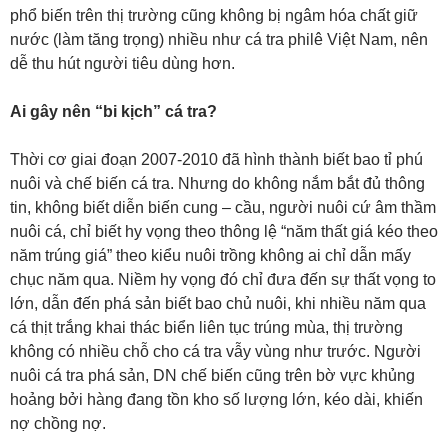
phổ biến trên thị trường cũng không bị ngâm hóa chất giữ
nước (làm tăng trọng) nhiều như cá tra philê Việt Nam, nên
dễ thu hút người tiêu dùng hơn.
Ai gây nên “bi kịch” cá tra?
Thời cơ giai đoạn 2007-2010 đã hình thành biết bao tỉ phú
nuôi và chế biến cá tra. Nhưng do không nắm bắt đủ thông
tin, không biết diễn biến cung – cầu, người nuôi cứ âm thầm
nuôi cá, chỉ biết hy vọng theo thông lệ “năm thất giá kéo theo
năm trúng giá” theo kiểu nuôi trồng không ai chỉ dẫn mấy
chục năm qua. Niềm hy vọng đó chỉ đưa đến sự thất vọng to
lớn, dẫn đến phá sản biết bao chủ nuôi, khi nhiều năm qua
cá thịt trắng khai thác biển liên tục trúng mùa, thị trường
không có nhiều chỗ cho cá tra vẫy vùng như trước. Người
nuôi cá tra phá sản, DN chế biến cũng trên bờ vực khủng
hoảng bởi hàng đang tồn kho số lượng lớn, kéo dài, khiến
nợ chồng nợ.