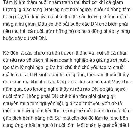
Tâm lý âm thầm nuôi nhằm tranh thủ thời cơ khi cá giảm
lượng, giá sẽ tăng. Nhưng biết bao người nuôi có đồng tâm
trạng này, tới khi lứa cá phải thu thì sản lượng không giảm,
mà giá lại giảm. Đâu có thể bắt buộc các DN chế biến phải
tiêu thụ hết cá nuôi, trừ những hộ có hợp đồng pháp lý ràng
buộc đầy đủ với DN.
Kế đến là các phương tiện truyền thông và một số cá nhân
cứ rêu rao vô trách nhiệm doanh nghiệp ép giá ngưới nuôi,
tạo tâm lý nghi ngại giữa hai chủ thể chủ yếu tạo ra chuỗi
giá trị cá tra. DN kinh doanh con giống, thức ăn, thuốc thú y
đều tăng giá khi nhu cầu tăng, có ai lên án họ đâu! Mấy chục
năm qua, sao không nghe thấy ai rêu rao DN ép giá người
nuôi tôm? Không phải DN chế biến tôm giỏi giang gì,
chuyên mua tôm nguyên liệu giá cao chót vót. Vấn đề là
mức cung ứng tôm trên thị trường thế giới giảm do nuôi tôm
gặp dịch bệnh nặng nề. Sự mất cân đối đó làm lợi cho bên
cung ứng, nhất là người nuôi tôm. Một chân lý quá dễ hiểu!