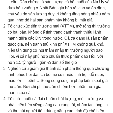
– cầu. Dẫn chứng là sản lượng cá hồi nuôi của Na Uy và
dưa hấu vuông ở Nhật Bản, giá bán rất cao và ổn định,
chủ yếu do sản lượng duy trì không tăng nóng nhiều năm
qua, nhờ đó hai sản phẩm này không bị mất giá.
Tổ chức xúc tiến thương mại (XTTM), mở rộng thị trường
có bài bản, không để tình trạng cạnh tranh thiếu lành
mạnh giữa các DN trong nước. Cá tra đang là sản phẩm
quốc gia, nên tranh thủ kinh phí XTTM không quá khó.
Nên tận dụng cơ hội thâm nhập thị trường người đạo
Hồi, vì cá này phù hợp chuẩn thực phẩm đạo Hồi, với
hơn 1,5 tỷ người, gần ¼ dân số thế giới.
Nghiên cứu giảm giá thành sản phẩm thông qua chương
trình phục hồi đàn cá bố mẹ có nhiều tính trội, dễ nuôi,
mau lớn, ít bệnh…Song song có giải pháp kiểm soát giá
thức ăn. Bởi chi phíthức ăn chiếm hơn phân nửa giá
thành của cá.
Tổ chức nuôi cá đạt chuẩn chất lượng, môi trường và
phát triển bền vững càng cao càng tốt, nhằm tạo lòng tin
và thu hút người tiêu dùng; nâng cao trình độ chế biến