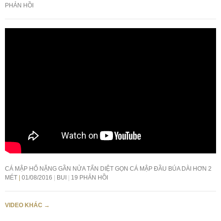
PHẢN HỒI
CÁ MẬP HỔ NẶNG GẦN NỬA TẤN DIỆT GỌN CÁ MẬP ĐẦU BÚA DÀI HƠN 2
MÉT
01/08/2016
BUI
19 PHẢN HỒI
VIDEO KHÁC
→