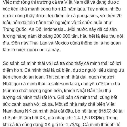
Việc mở rộng thị trường cá tra Việt Nam đã và đang được
xúc tiến khá mạnh trong hơn 10 năm qua. Tuy nhiên, nhiều
nước cũng thấy được lợi điểm từ cá pangasius, với trên 20
loài, nên đã tiến hành thử nghiệm và tổ chức nuôi như
Trung Quốc, Ấn Độ, Indonesia…Mỗi nước này đã có sản
lượng hàng năm khoảng 200.000 tấn, hầu hết là tiêu thụ nội
địa. Đến nay Thái Lan và Mexico cũng thông tin là họ quan
tâm tới việc nuôi con cá này.
So sánh cá minh thái với cá tra cho thấy cá minh thái có lợi
điểm hơn. Cá minh thái là cá biển, được người tiêu dùng ưu
tiên chọn do an toàn. Thịt cá minh thái dai, ngon (người
Nhật gọi cá minh thái là sukesondara), chủ yếu để làm chả
(surimi) chất lượng ngon hơn, khiến Nhật Bản tiêu thụ
lượng cá minh thái rất lớn. Giá bán cá minh thái cũng hết
sức cạnh tranh với cá tra. Một số nhà máy chế biến Việt
Nam đang NK cá minh thái cắt đầu, bỏ nội tạng (H&G) để tái
chế phi lê tẩm bột XK, giá nhập chỉ 1,4-1,5 US$/kg. Trong
khi cá tra cùng dạng XK giá tới 1,7$/kg. Cá minh thái phi lê