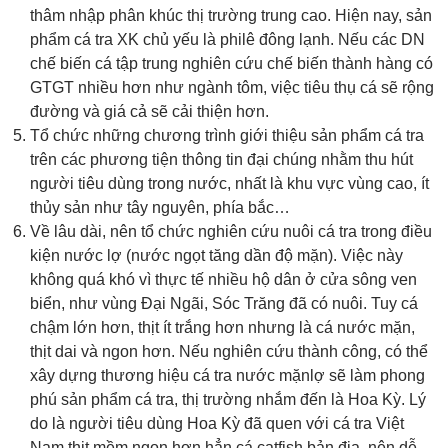
thâm nhập phân khúc thị trường trung cao. Hiện nay, sản
phẩm cá tra XK chủ yếu là philê đông lạnh. Nếu các DN
chế biến cá tập trung nghiên cứu chế biến thành hàng có
GTGT nhiều hơn như ngành tôm, việc tiêu thụ cá sẽ rộng
đường và giá cả sẽ cải thiện hơn.
Tổ chức những chương trình giới thiệu sản phẩm cá tra
trên các phương tiện thông tin đại chúng nhằm thu hút
người tiêu dùng trong nước, nhất là khu vực vùng cao, ít
thủy sản như tây nguyên, phía bắc…
Về lâu dài, nên tổ chức nghiên cứu nuôi cá tra trong điều
kiện nước lợ (nước ngọt tăng dần độ mặn). Việc này
không quá khó vì thực tế nhiều hộ dân ở cửa sông ven
biển, như vùng Đại Ngãi, Sóc Trăng đã có nuôi. Tuy cá
chậm lớn hơn, thịt ít trắng hơn nhưng là cá nước mặn,
thịt dai và ngon hơn. Nếu nghiên cứu thành công, có thể
xây dựng thương hiệu cá tra nước mặnlợ sẽ làm phong
phú sản phẩm cá tra, thị trường nhắm đến là Hoa Kỳ. Lý
do là người tiêu dùng Hoa Kỳ đã quen với cá tra Việt
Nam thịt mềm ngon hơn hẳn cá catfish bản địa, nên dễ