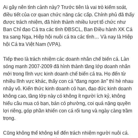
Ai gây nên tình cảnh này? Trước tiên là vai trò kiểm soát,
điều tiết của cơ quan chức năng các cấp. Chính phủ đã thấy
được trách nhiệm, đã hình thành nhiều lượt tổ chức như
Ban Chỉ đạo Cá tra các tỉnh ĐBSCL, Ban Điều hành XK Cá
tra sang Nga, Hiệp hội nuôi cá tra các tỉnh… Và nay là Hiệp
hội Cá tra Việt Nam (VPA).
Tiếp theo là trách nhiệm các doanh nhân chế biến cá. Làn
sóng mạnh 2007-2009 đã hình thành tầng lớp doanh nhân
mới trong lĩnh vực kinh doanh chế biến cá tra. Họ đến từ
nhiều lĩnh vực khác, thấy con cá “đang ngon ăn” thì hè nhau
nhảy vô. Kiến thức kinh doanh có hạn, đạo đức kinh doanh
không cao, tầng lớp này có không ít người ích kỷ, không
hiểu câu mua có bạn, bán có phường, coi quá nặng quyền
lợi riêng, góp phần khiến con cá rối tung và ngày càng trầm
trọng.
Cũng không thể không kể đến trách nhiệm người nuôi cá.