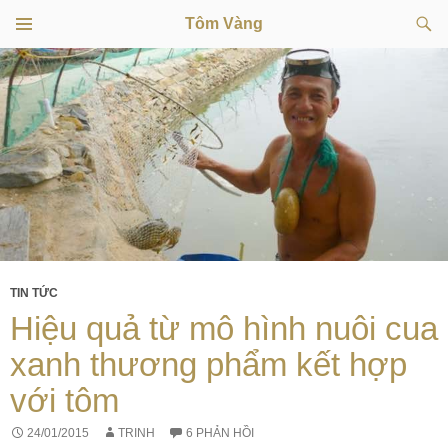
Tìm
Tôm Vàng
kiếm
TRÌNH
CHUYỂN
ĐƠN
CƠ SỞ
ĐẾN
NỘI
DUNG
TIN TỨC
Hiệu quả từ mô hình nuôi cua
xanh thương phẩm kết hợp
với tôm
24/01/2015
TRINH
6 PHẢN HỒI