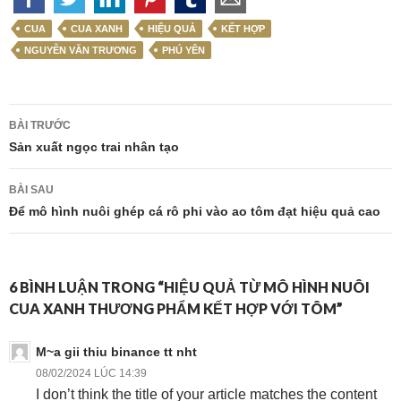
CUA
CUA XANH
HIỆU QUẢ
KẾT HỢP
NGUYỄN VĂN TRƯƠNG
PHÚ YÊN
Điều
BÀI TRƯỚC
hướng
Sản xuất ngọc trai nhân tạo
bài
BÀI SAU
viết
Để mô hình nuôi ghép cá rô phi vào ao tôm đạt hiệu quả cao
6 BÌNH LUẬN TRONG “HIỆU QUẢ TỪ MÔ HÌNH NUÔI
CUA XANH THƯƠNG PHẨM KẾT HỢP VỚI TÔM”
M~a gii thiu binance tt nht
08/02/2024 LÚC 14:39
I don’t think the title of your article matches the content