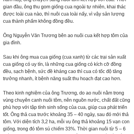
gian đầu, ông thu gom giống cua ngoài tự nhiên, khai thác
được loài cua nào, thì nuôi cua loài nấy, vì vậy sản lượng
cua thành phẩm không đồng đều.
Ông Nguyễn Văn Trương bên ao nuôi cua kết hợp tôm của
gia đình.
Sau khi ông mua cua giống (cua xanh) từ các trại sản xuất
cua giống có uy tín, là những cua giống có kích cỡ đồng
đều, sạch bệnh, sức đề kháng cao thì cua có tốc độ tăng
trưởng nhanh, ít bệnh năng suất thu hoạch đạt cao hơn.
Theo kinh nghiệm của ông Trương, do ao nuôi nằm trong
vùng chuyên canh nuôi tôm, nên nguồn nước, chất đất cũng
phù hợp với tập tính sinh sống của cua, giúp cua phát triển
tốt. Ông thả cua trước khoảng 35 – 40 ngày, sau đó mới thả
tôm. Với diện tích 3,2 ha, mỗi vụ ông thả khoảng 15 vạn con
giống, trong đó tôm sú chiếm 33%. Thời gian nuôi từ 5 – 6