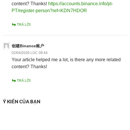
content? Thanks!
https://accounts.binance.info/pt-
PT/register-person?ref=KDN7HDOR
TRẢ LỜI
创建Binance账户
02/04/2026 LÚC 09:44
Your article helped me a lot, is there any more related
content? Thanks!
TRẢ LỜI
Ý KIẾN CỦA BẠN