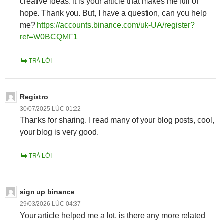
creative ideas. It is your article that makes me full of
hope. Thank you. But, I have a question, can you help
me?
https://accounts.binance.com/uk-UA/register?
ref=W0BCQMF1
TRẢ LỜI
Registro
30/07/2025 LÚC 01:22
Thanks for sharing. I read many of your blog posts, cool,
your blog is very good.
TRẢ LỜI
sign up binance
29/03/2026 LÚC 04:37
Your article helped me a lot, is there any more related