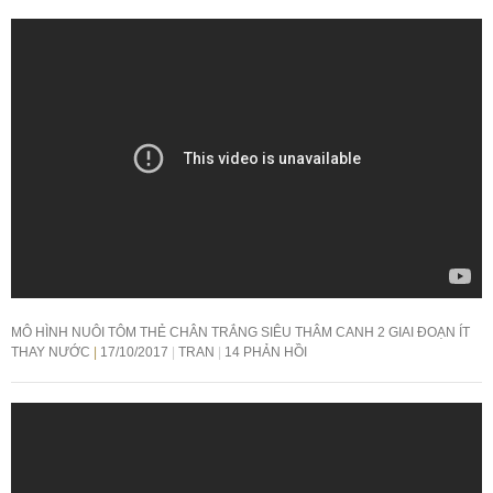
MÔ HÌNH NUÔI TÔM THẺ CHÂN TRẮNG SIÊU THÂM CANH 2 GIAI ĐOẠN ÍT
THAY NƯỚC
17/10/2017
TRAN
14 PHẢN HỒI