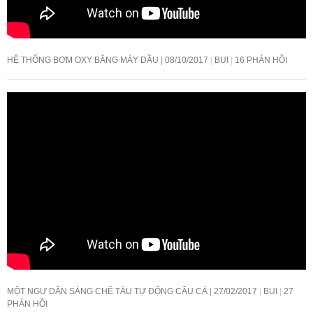
HỆ THỐNG BƠM OXY BẰNG MÁY DẦU
08/10/2017
BUI
16 PHẢN HỒI
MỘT NGƯ DÂN SÁNG CHẾ TÀU TỰ ĐỘNG CÂU CÁ
27/02/2017
BUI
27
PHẢN HỒI