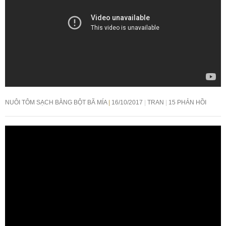
NUÔI TÔM SẠCH BẰNG BỘT BÃ MÍA
16/10/2017
TRAN
15 PHẢN HỒI