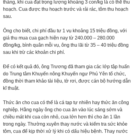
tháng, khi cua đạt trọng lượng khoảng 3 con/kg là có thể thu
hoạch. Cua được thu hoạch trước và rải rác, tôm thu hoạch
sau.
Ông cho biết, chi phí đầu tư 1 vụ khoảng 15 triệu đồng, với
giá thu mua cua gạch hiện nay từ 240.000 – 280.000
đồng/kg, bình quân mỗi vụ, ông thu lãi từ 35 – 40 triệu đồng
sau khi trừ các khoản chi phí.
Để có kết quả đó, ông Trương đã tham gia các lớp tập huấn
do Trung tâm Khuyến nông Khuyến ngư Phú Yên tổ chức,
đồng thời tham khảo tài liệu, tờ rơi, được cán bộ hướng dẫn
kĩ thuật.
Thức ăn cho cua có thể là cá tạp tự nhiên hay thức ăn công
nghiệp. Hằng ngày ông cho cua ăn vào lúc sáng sớm và
chiều mát khi cua còn nhỏ, cua lớn hơn thì cho ăn 1 lần
trong ngày. Thường xuyên thay nước và kiểm tra sức khỏe
tôm, cua để kịp thời xử lý khi có dấu hiệu bệnh. Thay nước