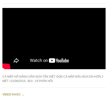
CÁ MẬP HỔ NẶNG GẦN NỬA TẤN DIỆT GỌN CÁ MẬP ĐẦU BÚA DÀI HƠN 2
MÉT
01/08/2016
BUI
19 PHẢN HỒI
VIDEO KHÁC
→