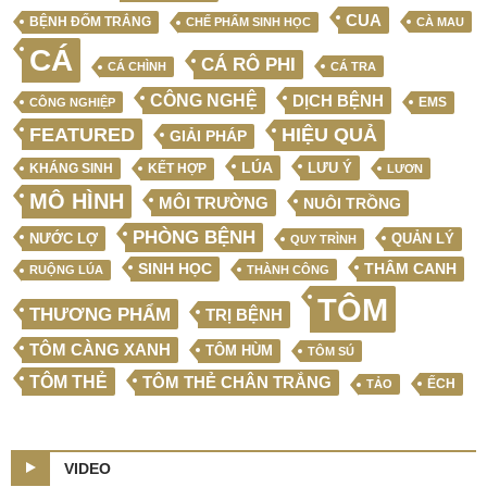
CUA
BỆNH ĐỐM TRẮNG
CHẾ PHẨM SINH HỌC
CÀ MAU
CÁ
CÁ RÔ PHI
CÁ CHÌNH
CÁ TRA
CÔNG NGHỆ
DỊCH BỆNH
EMS
CÔNG NGHIỆP
FEATURED
HIỆU QUẢ
GIẢI PHÁP
LÚA
LƯU Ý
KẾT HỢP
KHÁNG SINH
LƯƠN
MÔ HÌNH
MÔI TRƯỜNG
NUÔI TRỒNG
PHÒNG BỆNH
NƯỚC LỢ
QUẢN LÝ
QUY TRÌNH
SINH HỌC
THÂM CANH
RUỘNG LÚA
THÀNH CÔNG
TÔM
THƯƠNG PHẨM
TRỊ BỆNH
TÔM CÀNG XANH
TÔM HÙM
TÔM SÚ
TÔM THẺ
TÔM THẺ CHÂN TRẮNG
ẾCH
TẢO
VIDEO