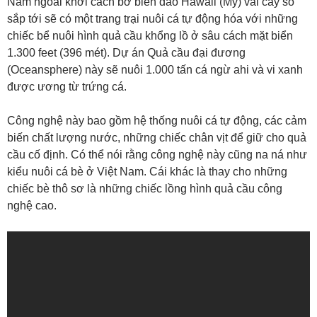
Nằm ngoài khơi cách bờ biển đảo Hawaii (Mỹ) vài cây số
sắp tới sẽ có một trang trại nuôi cá tự động hóa với những
chiếc bể nuôi hình quả cầu khổng lồ ở sâu cách mặt biển
1.300 feet (396 mét). Dự án Quả cầu đại đương
(Oceansphere) này sẽ nuôi 1.000 tấn cá ngừ ahi và vi xanh
được ương từ trứng cá.
Công nghệ này bao gồm hệ thống nuôi cá tự động, các cảm
biến chất lượng nước, những chiếc chân vịt để giữ cho quả
cầu cố định. Có thể nói rằng công nghệ này cũng na ná như
kiểu nuôi cá bè ở Việt Nam. Cái khác là thay cho những
chiếc bè thô sơ là những chiếc lồng hình quả cầu công
nghệ cao.