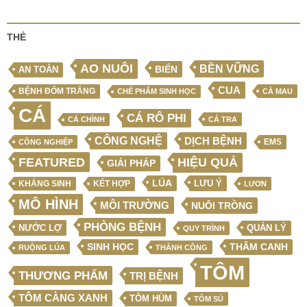
THẺ
AO NUÔI
BỀN VỮNG
BIỂN
AN TOÀN
CUA
BỆNH ĐỐM TRẮNG
CHẾ PHẨM SINH HỌC
CÀ MAU
CÁ
CÁ RÔ PHI
CÁ CHÌNH
CÁ TRA
CÔNG NGHỆ
DỊCH BỆNH
EMS
CÔNG NGHIỆP
FEATURED
HIỆU QUẢ
GIẢI PHÁP
LÚA
LƯU Ý
KẾT HỢP
KHÁNG SINH
LƯƠN
MÔ HÌNH
MÔI TRƯỜNG
NUÔI TRỒNG
PHÒNG BỆNH
NƯỚC LỢ
QUẢN LÝ
QUY TRÌNH
SINH HỌC
THÂM CANH
RUỘNG LÚA
THÀNH CÔNG
TÔM
THƯƠNG PHẨM
TRỊ BỆNH
TÔM CÀNG XANH
TÔM HÙM
TÔM SÚ