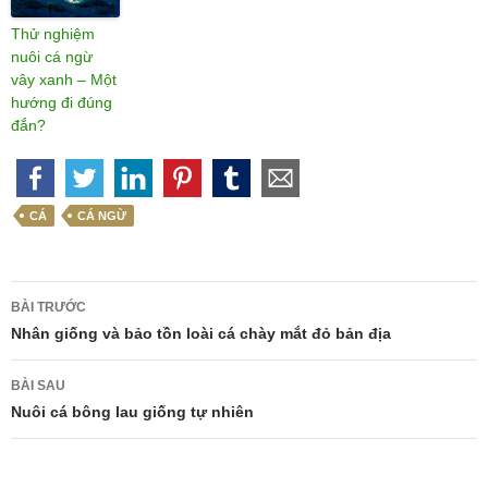
Thử nghiệm
nuôi cá ngừ
vây xanh – Một
hướng đi đúng
đắn?
CÁ
CÁ NGỪ
Điều
BÀI TRƯỚC
hướng
Nhân giống và bảo tồn loài cá chày mắt đỏ bản địa
bài
BÀI SAU
viết
Nuôi cá bông lau giống tự nhiên