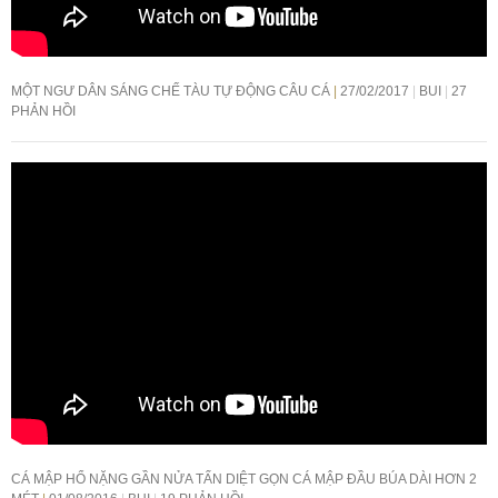
MỘT NGƯ DÂN SÁNG CHẾ TÀU TỰ ĐỘNG CÂU CÁ
27/02/2017
BUI
27
PHẢN HỒI
CÁ MẬP HỔ NẶNG GẦN NỬA TẤN DIỆT GỌN CÁ MẬP ĐẦU BÚA DÀI HƠN 2