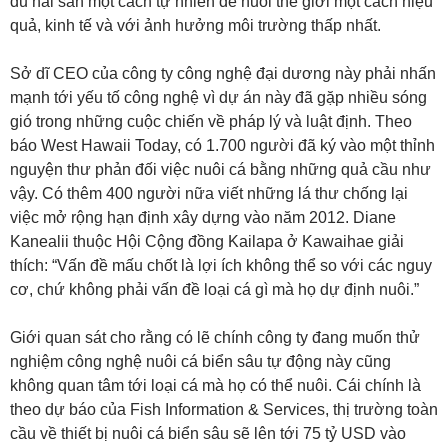
đủ hải sản một cách tự nhiên để nuôi thế giới một cách hiệu
quả, kinh tế và với ảnh hưởng môi trường thấp nhất.
Sở dĩ CEO của công ty công nghệ đại dương này phải nhấn
mạnh tới yếu tố công nghệ vì dự án này đã gặp nhiều sóng
gió trong những cuộc chiến về pháp lý và luật định. Theo
báo West Hawaii Today, có 1.700 người đã ký vào một thỉnh
nguyện thư phản đối việc nuôi cá bằng những quả cầu như
vậy. Có thêm 400 người nữa viết những lá thư chống lại
việc mở rộng hạn định xây dựng vào năm 2012. Diane
Kanealii thuộc Hội Cộng đồng Kailapa ở Kawaihae giải
thích: “Vấn đề mấu chốt là lợi ích không thể so với các nguy
cơ, chứ không phải vấn đề loại cá gì mà họ dự định nuôi.”
Giới quan sát cho rằng có lẽ chính công ty đang muốn thử
nghiệm công nghệ nuôi cá biển sâu tự động này cũng
không quan tâm tới loại cá mà họ có thể nuôi. Cái chính là
theo dự báo của Fish Information & Services, thị trường toàn
cầu về thiết bị nuôi cá biển sâu sẽ lên tới 75 tỷ USD vào