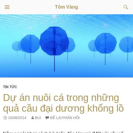
Tìm
Tôm Vàng
kiếm
TRÌNH
CHUYỂN
ĐƠN
CƠ SỞ
ĐẾN
NỘI
DUNG
TIN TỨC
Dự án nuôi cá trong những
quả cầu đại dương khổng lồ
16/08/2014
BUI
ĐỂ LẠI PHẢN HỒI