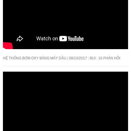
HỆ THỐNG BƠM OXY BẰNG MÁY DẦU
08/10/2017
BUI
16 PHẢN HỒI