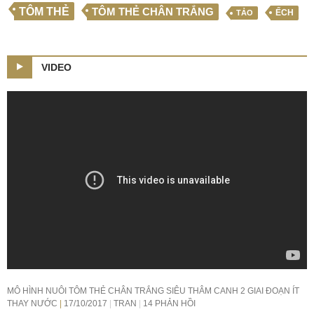
TÔM THẺ
TÔM THẺ CHÂN TRẮNG
ẾCH
TẢO
VIDEO
MÔ HÌNH NUÔI TÔM THẺ CHÂN TRẮNG SIÊU THÂM CANH 2 GIAI ĐOẠN ÍT
THAY NƯỚC
17/10/2017
TRAN
14 PHẢN HỒI